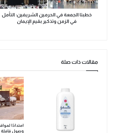
ج
م
ع
خطبتا الجمعة في الحرمين الشريفين: التأمل
ة
في الزمن وتذكير بقيم الإيمان
ف
ي
ا
ل
ح
ر
مقالات ذات صلة
م
ي
ن
ا
ل
ش
ر
ي
ف
ي
امتدادًا لمواق
ن
وصول قافلة
: