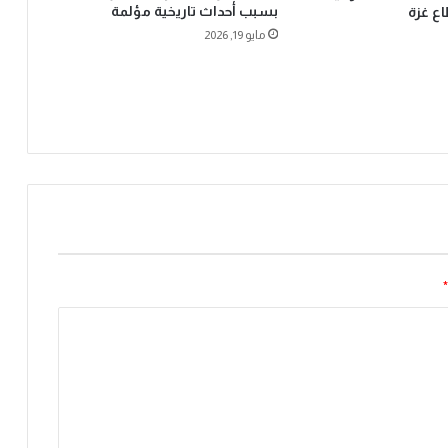
بسبب أحداث تاريخية مؤلمة
ع غزة
ب
مايو 19, 2026
ز
ف
ا
ف
ن
ج
ل
ه
ه
ش
ا
م
*
ف
ي
ل
ي
ل
ةٍ
ا
س