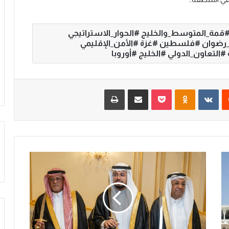
#قمة_المتوسط_والخليج #الحوار_الاستراتيجي
_رضوان #فلسطين #غزة #الأمن_الإقليمي
التعاون_الدولي #الخليج #أوروبا
‏Reddit
‏VKontakte
Odnoklassniki
‫Pocket
مشاركة عبر البريد
طباعة
خ
ا
ل
د
ا
ل
ح