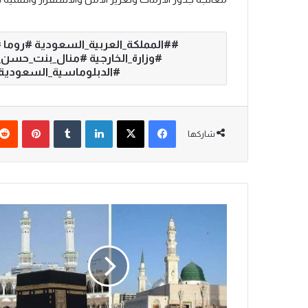
#المملكة_العربية_السعودية #روما 
#وزارة_الخارجية #منال_بنت_حسن
#الدبلوماسية_السعودية #
فيسبوك
‫X
لينكدإن
‏Tumblr
بينتيريست
شاركها
خ
ط
ب
ت
ا
ا
ل