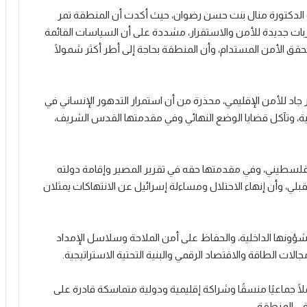
ية الدكتورة منال بنت حسن رضوان، حيث أكدت أن المنطقة تمر
بات جديدة للأمن والاستقرار، مشددة على أن السياسات القائمة
تحقق الأمن المستدام، وأن المنطقة بحاجة إلى أطر أكثر شمولًا
 للأمن الإقليمي، محذرة من أن استمرار التدهور الإنساني في
ة، وتآكل قضايا الوضع النهائي وفي مقدمتها القدس الشريف،
سطيني، وفي مقدمتها حقه في تقرير المصير وإقامة دولته
 وأن إنهاء الاحتلال ومساءلة إسرائيل عن الانتهاكات يمثلان
شؤونها الداخلية، والحفاظ على أمن الملاحة وسلاسل الإمداد
جالات الطاقة والاقتصاد الرقمي والبنية التحتية الاستراتيجية.
ا جماعيًا منسقًا وشراكة إقليمية ودولية متماسكة قادرة على
في المنطقة..