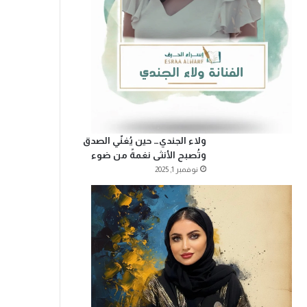
ولاء الجندي… حين يُغنّي الصدق
وتُصبح الأنثى نغمةً من ضوء
نوفمبر 1, 2025