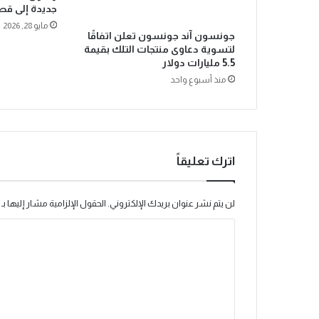
جديدة إلى قطا
ا
مايو 28, 2026
ل
جونسون آند جونسون تعلن اتفاقًا
ت
لتسوية دعاوى منتجات التلك بقيمة
أ
5.5 مليارات دولار
م
منذ أسبوع واحد
ل
ف
ي
ا
ل
اترك تعليقاً
ز
م
ن
لن يتم نشر عنوان بريدك الإلكتروني.
الحقول الإلزامية مشار إليها بـ
و
ت
ا
ذ
ل
ك
ي
ت
ر
ع
ب
ق
ل