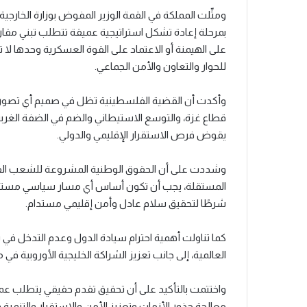
ومثّلت المملكة في القمة الوزير المفوض بوزارة الخارج
بمرحلة إعادة تشكل استراتيجية عميقة تتطلب تبني مقار
على الهيمنة أو الاعتماد على القوة العسكرية وحدها لا 
للحوار والتعاون والأمن الجماعي.
وأكدت أن القضية الفلسطينية تظل في صميم أي تصور جاد
قطاع غزة، والتوسع الاستيطاني والضم في الضفة الغربي
يقوض فرص الاستقرار الإقليمي والدولي.
وشددت على أن الحقوق الوطنية المشروعة للشعب الفل
المستقلة، يجب أن تكون أساس أي مسار سياسي مستقبلي،
شرطًا لتحقيق سلام عادل وأمن إقليمي مستدام.
كما تناولت أهمية احترام سيادة الدول وعدم التدخل في 
العالمية، إلى جانب تعزيز الشراكة الخليجية الأوروبية في م
واختتمت بالتأكيد على أن تحقيق تقدم حقيقي يتطلب عملً
معالجة جذور الأزمات وتعزيز الأمن والاستقرار والتنمية 