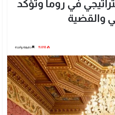
تراتيجي في روما وتؤكد
ي والقضية
11٬018
دقيقة واحدة