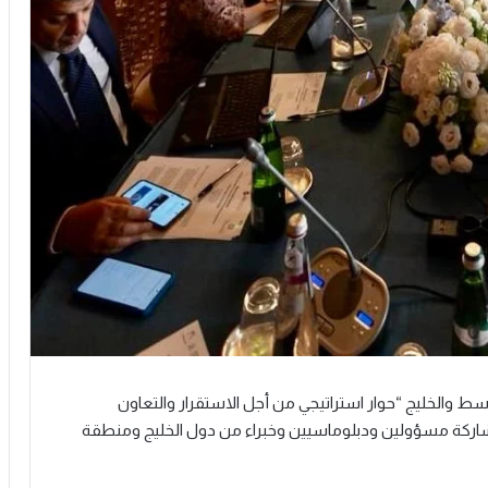
ط والخليج “حوار استراتيجي من أجل الاستقرار والتعاون
بمشاركة مسؤولين ودبلوماسيين وخبراء من دول الخليج ومنطقة