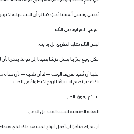
نُضحّي وننسى أنفسنا، نُحبّ كما لو أن الحب عبادة لا نرجو م
الوعي المولود من الألم
ليس الألم نهاية الطريق، بل بدايته.
فكل وجعٍ يمرّ بنا يحمل درسًا يعيدنا إلى ذواتنا، يذكّرنا 
علينا أن نُعيد تعريف الوفاء — لا أن نلغيه — بأن نبدأه من
بلا تقدير يُصبح استنزافًا للروح لا بطولةً في الحب.
سلام يفوق الحب
النهاية الحقيقية ليست الفقد، بل الوعي.
أن تدرك متأخرًا أن أجمل أنواع الحب هو ذاك الذي يمن