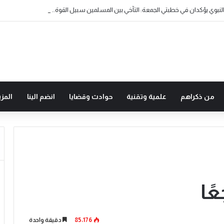
من ذكراهم
علمية وتقنية
حوادث وقضايا
انضم الينا
المزي
ًا
85٬176
دقيقة واحدة