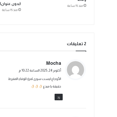
ب
(بدون عنوان)
منذ 15 ساعة
و
منذ 15 ساعة
ي
ا
ل
ش
ر
ي
‫2 تعليقات
ف
ي
Mocha
:
ق
أكتوبر 24, 2025 الساعة 10:22 م
و
الأوجاع ليست سوى ثمرةٍ للوفاء المفرط
ل
حقيقة يا مبدع
رد