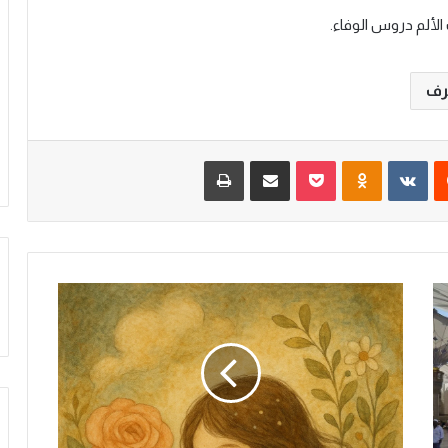
الألم دروس الوفاء.
رف
‏Reddit
‏VKontakte
Odnoklassniki
‫Pocket
مشاركة عبر البريد
طباعة
م
ن
ن
س
ج
ا
ل
خ