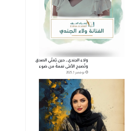
ولاء الجندي… حين يُغنّي الصدق
وتُصبح الأنثى نغمةً من ضوء
نوفمبر 1, 2025