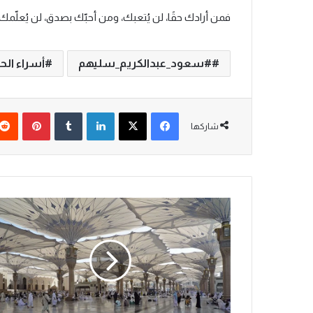
فمن أرادك حقًا، لن يُتعبك، ومن أحبّك بصدق، لن يُعلّمك 
#سعود_عبدالكريم_سليهم
أسراء الح
فيسبوك
‫X
لينكدإن
‏Tumblr
بينتيريست
شاركها
م
ش
ا
ه
د
ا
ت
ر