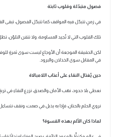
فصول متبدّلة وقلوب ثابتة
في زمنٍ تتبدّل فيه المواقف كما تتبدّل الفصول، تبقى ال
تلك القلوب التي لا تُجيد المساومة، ولا تتقن التلوّن، ت
لكن الحقيقة الموجعة أن الأوجاع ليست سوى ثمرةٍ للوفا
في المقابل سوى الخذلان والبرود.
حين يُغتال النقاء على أعتاب اللامبالاة
نعطي بلا حدود، نهب الأمان والصدق، نزرع النقاء في تربةٍ جا
نروي الحلم بالحنان، فإذا به يذبل في صمت، ونقف نتساءل
لماذا كان الألم بهذه القسوة؟
في عالمٍ مكتظٍّ بالوعود الزائفة، يصبح الوفاء امتحانًا قاسيً