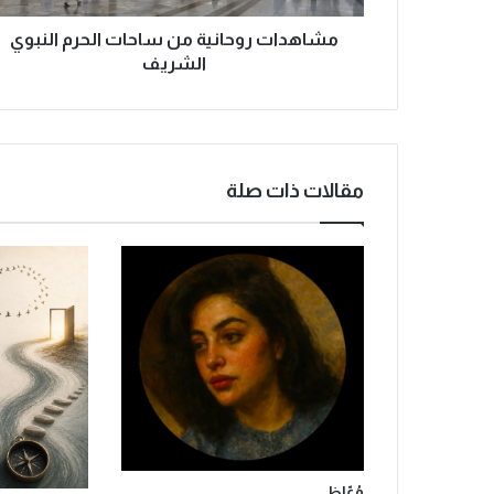
و
ح
مشاهدات روحانية من ساحات الحرم النبوي
ا
الشريف
ن
ي
ة
م
ن
مقالات ذات صلة
س
ا
ح
ا
ت
ا
ل
ح
ر
م
ا
ل
ن
وُعّاظ