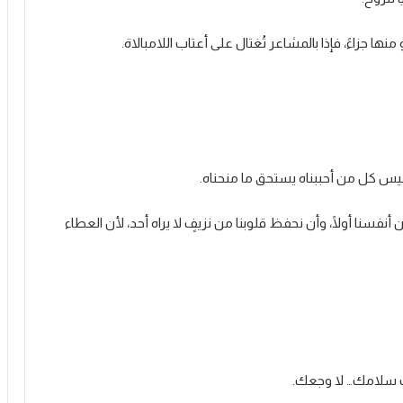
نها جزاءً، فإذا بالمشاعر تُغتال على أعتاب اللامبالاة.
بأن ليس كل من أحببناه يستحق ما منحناه.
 أنفسنا أولًا، وأن نحفظ قلوبنا من نزيفٍ لا يراه أحد، لأن العطاء
حك سلامك… لا وجعك.