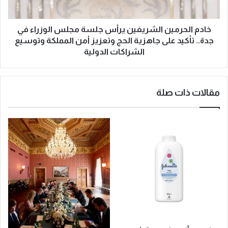
ب
ر
خ
م
ي
ي
خادم الحرمين الشريفين يرأس جلسة مجلس الوزراء في
و
ن
جدة.. تأكيد على جاهزية الحج وتعزيز أمن المملكة وتوسيع
ط
ا
الشراكات الدولية
ا
ل
ل
ش
ذ
ر
مقالات ذات صلة
ه
ي
ب
ف
و
ي
ا
ن
ل
ي
ف
ر
ض
أ
ة
س
ف
ج
ي
ل
ك
س
س
ة
و
م