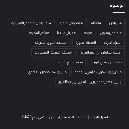
الوسوم
#الرياض
#العالم
#المدينة_المنورة
#الولايات_المتحدة_الامريكية
#ثقافة_وفنون
#جدة
#عزّنا_بطبعنا
#مكة_المكرمة
أسراء الحرف
المدينة المنورة
المسجد النبوي الشريف
الملك_سلمان_بن_عبدالعزيز
المملكة_العربية_السعودية
محمد_بن_منيع_أبوزيد
محمد_منيع_أبوزيد
مركز_اليونسكو_الاقليمي_للجودة
منى يوسف حمدان الغامدي
ولي_العهد_محمد_بن_سلمان_بن_عبدالعزيز
اسراء الحرف ( للخدمات الصحفية) ترخيص اعلامي رقم 161679