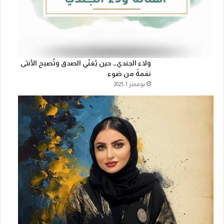
ولاء الجندي… حين يُغنّي الصدق وتُصبح الأنثى
نغمةً من ضوء
نوفمبر 1, 2025