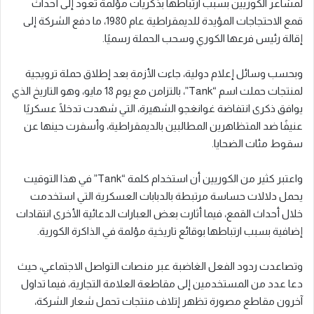
لمشاعر الكوريين بسبب ارتباطها بذكريات مؤلمة تعود إلى أحداث
قمع الاحتجاجات المؤيدة للديمقراطية عام 1980، ما دفع الشركة إلى
إقالة رئيس فرعها الكوري وسحب الحملة رسميًا.
وبحسب وسائل إعلام دولية، جاءت الأزمة بعد إطلاق حملة ترويجية
لمنتجات حملت اسم “Tank”، بالتزامن مع يوم 18 مايو، وهو التاريخ الذي
يوافق ذكرى انتفاضة غوانغجو الشهيرة، التي شهدت تدخلًا عسكريًا
عنيفًا ضد المتظاهرين المطالبين بالديمقراطية، وأسفرت حينها عن
سقوط مئات الضحايا.
واعتبر كثير من الكوريين أن استخدام كلمة “Tank” في هذا التوقيت
يحمل دلالات حساسة مرتبطة بالدبابات العسكرية التي استخدمت
خلال أحداث القمع، فيما أثارت بعض العبارات الدعائية الأخرى انتقادات
إضافية بسبب ارتباطها بوقائع تاريخية مؤلمة في الذاكرة الكورية.
وتصاعدت ردود الفعل الغاضبة عبر منصات التواصل الاجتماعي، حيث
دعا عدد من المستخدمين إلى مقاطعة العلامة التجارية، فيما تداول
آخرون مقاطع مصورة تظهر إتلاف منتجات تحمل شعار الشركة،