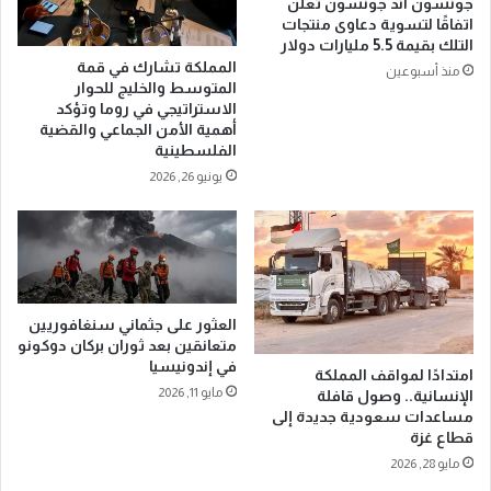
جونسون آند جونسون تعلن
ة
ج
اتفاقًا لتسوية دعاوى منتجات
ا
ل
التلك بقيمة 5.5 مليارات دولار
ل
س
المملكة تشارك في قمة
منذ أسبوعين
ك
ا
المتوسط والخليج للحوار
ع
ل
الاستراتيجي في روما وتؤكد
ب
و
أهمية الأمن الجماعي والقضية
ة
ز
الفلسطينية
ا
ر
يونيو 26, 2026
ل
ا
م
ء
ش
ف
ر
ي
ف
ج
ة
د
العثور على جثماني سنغافوريين
ة
متعانقين بعد ثوران بركان دوكونو
.
في إندونيسيا
امتدادًا لمواقف المملكة
.
مايو 11, 2026
الإنسانية.. وصول قافلة
ت
مساعدات سعودية جديدة إلى
أ
قطاع غزة
ك
مايو 28, 2026
ي