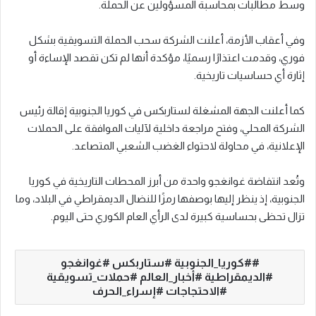
وسط مطالبات بمحاسبة المسؤولين عن الحملة.
وفي أعقاب الأزمة، أعلنت الشركة سحب الحملة التسويقية بشكل
فوري، وقدمت اعتذارًا رسميًا، مؤكدة أنها لم تكن تقصد الإساءة أو
إثارة أي حساسيات تاريخية.
كما أعلنت الجهة المشغلة لستاربكس في كوريا الجنوبية إقالة رئيس
الشركة المحلي، وفتح مراجعة داخلية لآليات الموافقة على الحملات
الإعلانية، في محاولة لاحتواء الغضب الشعبي المتصاعد.
وتُعد انتفاضة غوانغجو واحدة من أبرز المحطات التاريخية في كوريا
الجنوبية، إذ ينظر إليها بوصفها رمزًا للنضال الديمقراطي في البلاد، وما
تزال تحظى بحساسية كبيرة لدى الرأي العام الكوري حتى اليوم.
#كوريا_الجنوبية #ستاربكس #غوانغجو
#الديمقراطية #أخبار_العالم #حملات_تسويقية
#الاحتجاجات #إسراء_الحرف