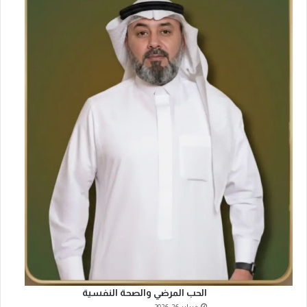
ت
ا
ل
د
و
ل
ي
ة
الحب المرضي والصحة النفسية