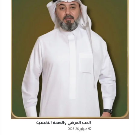
ل
ا
ل
م
و
ا
ط
ن
ة
ا
ل
ع
ا
ل
م
ي
ة
ف
ي
ك
الحب المرضي والصحة النفسية
و
فبراير 26, 2026
ر