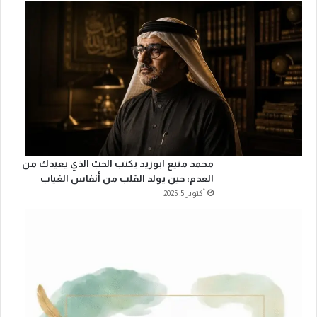
ي
ا
ا
ل
ج
ن
و
ب
ي
ة
محمد منيع ابوزيد يكتب الحبّ الذي يعيدك من
العدم: حين يولد القلب من أنفاس الغياب
أكتوبر 5, 2025