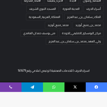
#ثقافة_وفنون
#جدة
#عزّنا_بطبعنا
#مكة_المكرمة
أسراء الحرف
المدينة المنورة
المسجد النبوي الشريف
الملك_سلمان_بن_عبدالعزيز
المملكة_العربية_السعودية
محمد_بن_منيع_أبوزيد
محمد_منيع_أبوزيد
مركز_اليونسكو_الاقليمي_للجودة
منى يوسف حمدان الغامدي
ولي_العهد_محمد_بن_سلمان_بن_عبدالعزيز
اسراء الحرف ( للخدمات الصحفية) ترخيص اعلامي رقم 161679
© حقوق النشر 2026، جميع الحقوق محفوظة | لـ
اسراء الحرف
| تصميم وتطوير
فيسبوك
‫X
واتساب
تيلقرام
ڤايبر
مميز