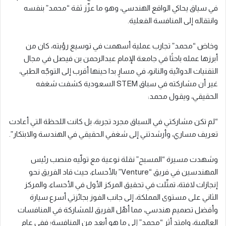
في سياق يحاكي الواقع الهندسي، وهو ما عزّز ثقة “محمد” بنفسه
وانتقاله إلى المنافسة الفعلية.
وخاض “محمد” تجارب عملية أسهمت في توسيع رؤيته، كان من
أبرزها عمله باحثًا في جامعة الإمام عبدالرحمن بن فيصل في مجال
التقنيات الدوائية والنانو، في مسارٍ بدا حينها أقرب إلى التوجّه الطبي،
غير أن مشاركته في سباق STEM السعودية كشفت شغفه
الحقيقي، ويقول محمد:
“لم تكن مشاركتي في السباق مجرد تجربة، بل كانت اللحظة التي أعادت
تعريف مساري، وأرشدتني إلى شغفي الحقيقي في الهندسة والابتكار”.
وشهدت مسيرة “المسبح” نقلة نوعية مع تولّيه منصب رئيس
المهندسين في فريق “Venture” بالأحساء، حيث قاد الفريق نحو
إنجازات لافتة، تمثّلت في تحقيق المركز الأول في الأحساء، والمركز
الثاني على مستوى المملكة، إلى جانب الفوز بجائزتي أسرع سيارة
وأفضل تصميم هندسي، مما أهّل الفريق للمشاركة في المنافسات
العالمية، وامتد أثر “محمد” إلى ما هو أبعد من المنافسة؛ ففي عام