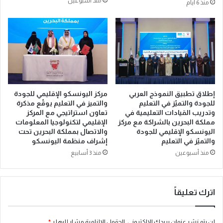
منذ أسبوعين
و
منذ 6 أيام
«
ق
ا
و
ن
م
ع
ن
ك
ت
ا
ج
س
ا
ا
ت
مركز اليونسكو الإقليمي للجودة
إطلاق تطبيق النموذج العربي
ل
م
والتميز في التعليم يوقّع مذكرة
للجودة والتميّز في التعليم
ج
ب
تعاون استراتيجي مع المركز
وتدريب القيادات التعليمية في
و
ت
الإقليمي لتكنولوجيا المعلومات
مملكة البحرين بالشراكة مع مركز
د
ك
والاتصال بمملكة البحرين تحت
اليونسكو الإقليمي للجودة
ة
ر
إشراف منظمة اليونسكو
والتميّز في التعليم
ع
ة
منذ 3 أسابيع
منذ أسبوعين
ل
ى
ح
س
اترك تعليقاً
ن
ا
ل
لن يتم نشر عنوان بريدك الإلكتروني.
الحقول الإلزامية مشار إليها بـ
*