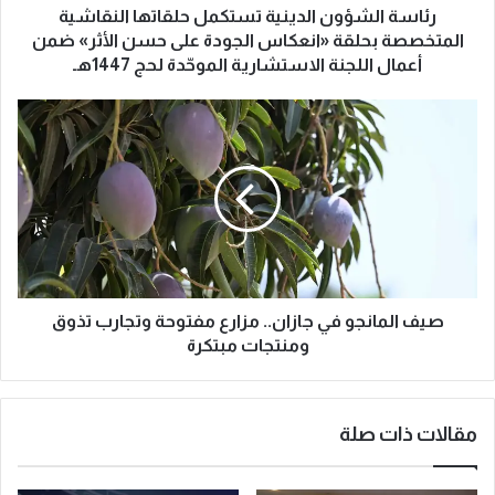
و
رئاسة الشؤون الدينية تستكمل حلقاتها النقاشية
ن
المتخصصة بحلقة «انعكاس الجودة على حسن الأثر» ضمن
ا
أعمال اللجنة الاستشارية الموحّدة لحج 1447هـ
ل
د
ص
ي
ي
ن
ف
ي
ا
ة
ل
ت
م
س
ا
ت
ن
ك
ج
م
و
صيف المانجو في جازان.. مزارع مفتوحة وتجارب تذوق
ل
ف
ومنتجات مبتكرة
ح
ي
ل
ج
ق
ا
مقالات ذات صلة
ا
ز
ت
ا
ه
ن