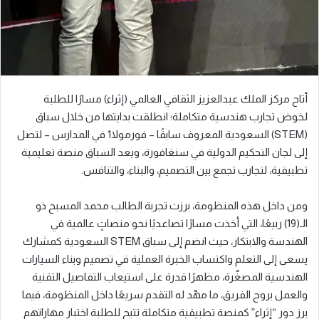
أتاح مركز الملك عبدالعزيز الثقافي العالمي (إثراء) مسارًا للطلبة
لخوض تجارب هندسية متكاملة؛ انطلقت بدايتها من خلال سباق
(STEM) السعودية المعروف سابقًا – فورمولا1 في المدارس – لتصل
إلى لجان التحكيم الدولية في سنغافورة، ويعد السباق منصة تعليمية
تطبيقية، لتجارب تجمع بين التصميم، والبناء، والتنافس.
ومن داخل هذه المنظومة، برزت تجربة الطالب محمد المسبح ذو
الـ(19) ربيعًا، التي أخذت مسارًا تصاعديًا نحو منصاتٍ عالمية في
الهندسة والابتكار، حيث انضم إلى سباق STEM السعودية كمشارك
يسعى إلى التعلم واكتساب الخبرة العملية في تصميم وبناء السيارات
الهندسية المصغّرة، مظهرًا قدرة على استيعاب التفاصيل التقنية
والعمل بروح الفريق، ما مهّد له التقدم سريعًا داخل المنظومة، فيما
برز دور “إثراء” كمنصة تطبيقية متكاملة تتيح للطلبة اختبار مهاراتهم