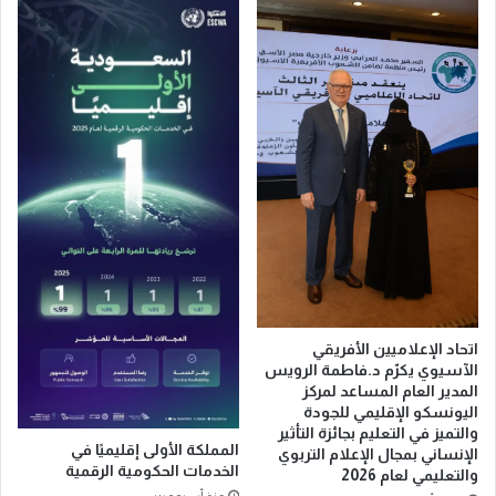
ا
.
ا
.
ل
م
ن
ز
ق
ا
ا
ر
ش
ع
ي
م
ة
ف
ا
ت
ل
و
م
ح
ت
ة
خ
و
ص
ت
اتحاد الإعلاميين الأفريقي
ص
ج
الآسيوي يكرّم د.فاطمة الرويس
ة
ا
المدير العام المساعد لمركز
ب
ر
اليونسكو الإقليمي للجودة
ح
ب
والتميز في التعليم بجائزة التأثير
المملكة الأولى إقليميًا في
ل
ت
الإنساني بمجال الإعلام التربوي
الخدمات الحكومية الرقمية
ق
والتعليمي لعام 2026
ذ
ة