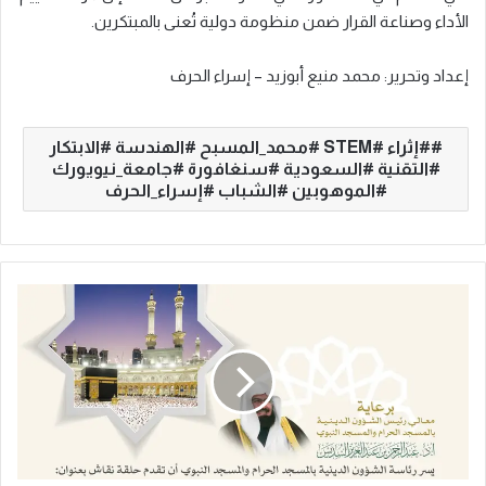
الأداء وصناعة القرار ضمن منظومة دولية تُعنى بالمبتكرين.
إعداد وتحرير: محمد منيع أبوزيد – إسراء الحرف
#إثراء #STEM #محمد_المسبح #الهندسة #الابتكار
#التقنية #السعودية #سنغافورة #جامعة_نيويورك
#الموهوبين #الشباب #إسراء_الحرف
ر
ئ
ا
س
ة
ا
ل
ش
ؤ