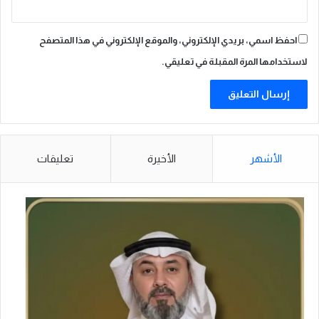
س
ت
ش
احفظ اسمي، بريدي الإلكتروني، والموقع الإلكتروني في هذا المتصفح
ا
لاستخدامها المرة المقبلة في تعليقي.
ر
ي
ة
ا
ل
م
و
الأشهر
الأخيرة
تعليقات
حّ
د
ة
ل
ح
ج
1
4
4
7
ه