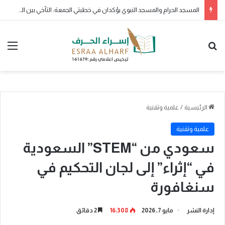
ولو بشق تمرة
بحث عن
الق
الرئيسية
/
علمية وتقنية
علمية وتقنية
سعودي من “STEM” السعودية
في “إثراء” إلى لجان التحكيم في
سنغافورة
إدارة النشر
مايو 7, 2026
16٬308
2 دقائق