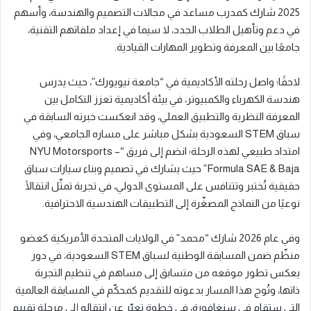
2025 شارك كمدرب مساعد في مجالات التصميم والهندسة، وأسهم
في دعم وتأهيل الطلاب الجدد، لا سيما في إعداد ملفاتهم التقنية،
جامعًا بين المعرفة وتطوير المهارات القيادية.
لاحقًا؛ واصل رحلته الأكاديمية في “جامعة نيويورك”، حيث يدرس
هندسة الكهرباء والكمبيوتر، في بيئة أكاديمية تعزز التكامل بين
المعرفة النظرية والتطبيق العملي، وقد انعكست خبرته السابقة في
سباق STEM السعودية بشكل مباشر على مساره الجامعي، وفي
امتداد طبيعي لهذه الرحلة؛ انضم إلى فريق “NYU Motorsports –
Formula SAE & Baja” حيث يشارك في تصميم وبناء سيارات سباق
حقيقية تُختبر وتتنافس على المستوى الدولي، في تجربة تمثّل انتقالًا
نوعيًا من النماذج المصغّرة إلى التطبيقات الهندسية الاحترافية.
وفي عام 2026 شارك “محمد” في الولايات المتحدة الأمريكية كعضو
منظّم ضمن المسابقة الوطنية لسباق STEM السعودية، في دور
يعكس تطور موقعه من متسابق إلى مساهم في تنظيم التجربة
ذاتها، وتُوج هذا المسار بدعوته للتقديم كمحكّم في المسابقة العالمية
التي ستقام في سنغافورة، في خطوة تعبّر عن انتقاله إلى مرحلة تقييم