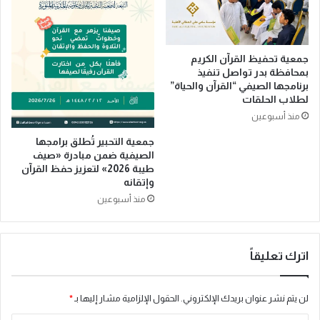
ل
ن
أ
ج
ر
ا
ب
ح
جمعية تحفيظ القرآن الكريم
ع
بمحافظة بدر تواصل تنفيذ
ا
برنامجها الصيفي “القرآن والحياة”
ا
ل
لطلاب الحلقات
ء
خ
منذ أسبوعين
ط
ة
جمعية التحبير تُطلق برامجها
ا
الصيفية ضمن مبادرة «صيف
ل
طيبة 2026» لتعزيز حفظ القرآن
ت
وإتقانه
ش
منذ أسبوعين
غ
ي
ل
ي
اترك تعليقاً
ة
ا
ل
لن يتم نشر عنوان بريدك الإلكتروني.
الحقول الإلزامية مشار إليها بـ
*
ا