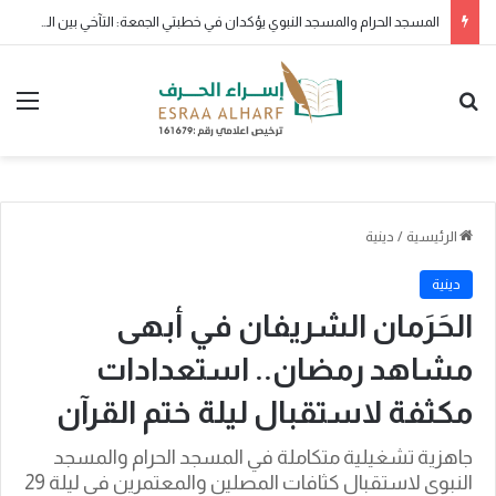
المسجد الحرام والمسجد النبوي يؤكدان في خطبتي الجمعة: التآخي بين المسلمين سبيل القوة.. والتمسك بالكتاب والسنة طريق السعادة
بحث عن
الق
الرئيسية
/
دينية
دينية
الحَرَمان الشريفان في أبهى
مشاهد رمضان.. استعدادات
مكثفة لاستقبال ليلة ختم القرآن
جاهزية تشغيلية متكاملة في المسجد الحرام والمسجد
النبوي لاستقبال كثافات المصلين والمعتمرين في ليلة 29