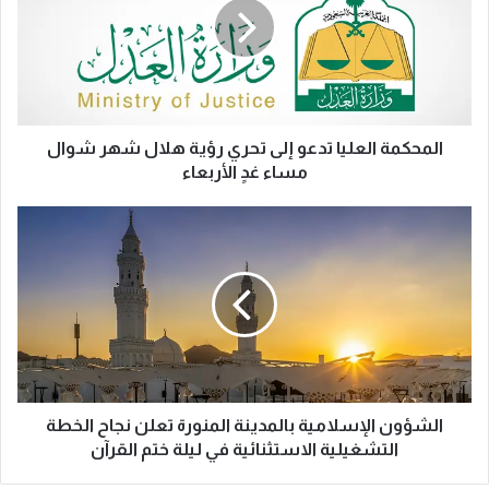
ح
ك
م
ة
ا
ل
ع
المحكمة العليا تدعو إلى تحري رؤية هلال شهر شوال
ل
مساء غدٍ الأربعاء
ي
ا
ا
ت
ل
د
ش
ع
ؤ
و
و
إ
ن
ل
ا
ى
ل
ت
إ
ح
س
الشؤون الإسلامية بالمدينة المنورة تعلن نجاح الخطة
ر
ل
التشغيلية الاستثنائية في ليلة ختم القرآن
ي
ا