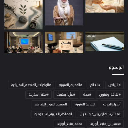
الوسوم
#الرياض
#العالم
#المدينة_المنورة
#الولايات_المتحدة_الامريكية
#ثقافة_وفنون
#جدة
#عزّنا_بطبعنا
#مكة_المكرمة
أسراء الحرف
المدينة المنورة
المسجد النبوي الشريف
الملك_سلمان_بن_عبدالعزيز
المملكة_العربية_السعودية
محمد_بن_منيع_أبوزيد
محمد_منيع_أبوزيد