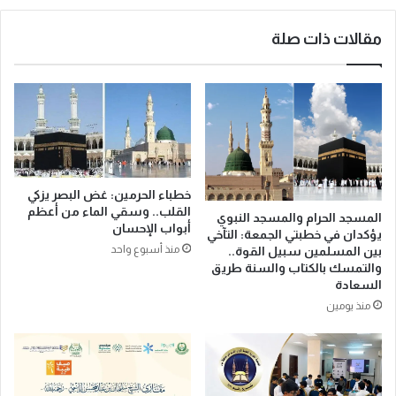
ر
م
ؤ
ي
مقالات ذات صلة
ي
ة
ة
ب
ه
ا
ل
ل
ا
م
ل
د
ش
ي
ه
ن
ر
ة
خطباء الحرمين: غض البصر يزكي
ش
ا
القلب.. وسقي الماء من أعظم
المسجد الحرام والمسجد النبوي
و
ل
أبواب الإحسان
يؤكدان في خطبتي الجمعة: التآخي
ا
م
منذ أسبوع واحد
بين المسلمين سبيل القوة..
ل
ن
والتمسك بالكتاب والسنة طريق
م
و
السعادة
س
ر
منذ يومين
ا
ة
ء
ت
غ
ع
دٍ
ل
ا
ن