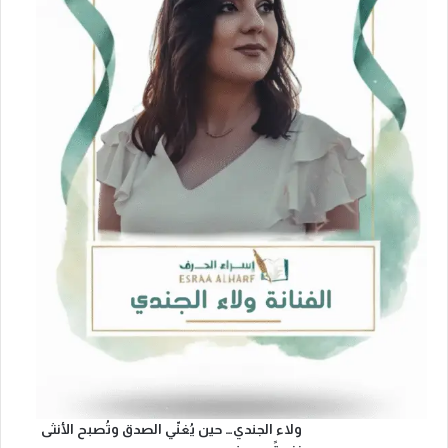
ولاء الجندي… حين يُغنّي الصدق وتُصبح الأنثى