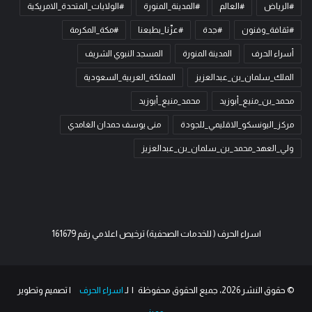
#الرياض
#العالم
#المدينة_المنورة
#الولايات_المتحدة_الامريكية
#ثقافة_وفنون
#جدة
#عزّنا_بطبعنا
#مكة_المكرمة
أسراء الحرف
المدينة المنورة
المسجد النبوي الشريف
الملك_سلمان_بن_عبدالعزيز
المملكة_العربية_السعودية
محمد_بن_منيع_أبوزيد
محمد_منيع_أبوزيد
مركز_اليونسكو_الاقليمي_للجودة
منى يوسف حمدان الغامدي
ولي_العهد_محمد_بن_سلمان_بن_عبدالعزيز
اسراء الحرف ( للخدمات الصحفية) ترخيص اعلامي رقم 161679
© حقوق النشر 2026، جميع الحقوق محفوظة | لـ
اسراء الحرف
| تصميم وتطوير