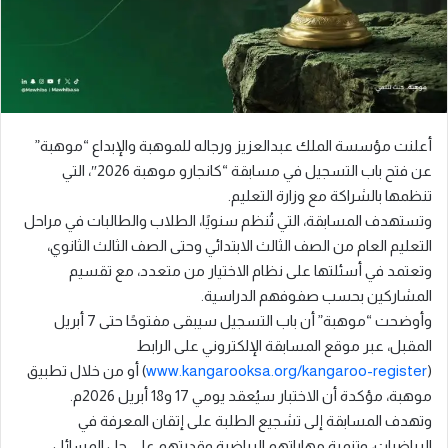
أعلنت مؤسسة الملك عبدالعزيز ورجاله للموهبة والإبداع “موهبة”
عن فتح باب التسجيل في مسابقة “كانجارو موهبة 2026″، التي
تنظمها بالشراكة مع وزارة التعليم.
وتستهدف المسابقة، التي تُنظم سنويًا، الطلاب والطالبات في مراحل
التعليم العام من الصف الثالث الابتدائي وحتى الصف الثالث الثانوي،
وتعتمد في أسئلتها على نظام الاختيار من متعدد، مع تقسيم
المشاركين بحسب صفوفهم الدراسية.
وأوضحت “موهبة” أن باب التسجيل سيبقى مفتوحًا حتى 7 أبريل
المقبل، عبر موقع المسابقة الإلكتروني على الرابط
(
www.kangarooksa.org/kangaroo-register
) أو من خلال تطبيق
موهبة، مؤكدة أن الاختبار سيُعقد يومي 17 و18 أبريل 2026م.
وتهدف المسابقة إلى تشجيع الطلبة على إتقان المعرفة في
الرياضيات، وتنمية مهاراتهم الرياضية وقدرتهم على حل المسائل