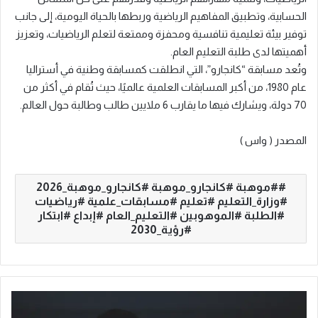
الحسابية، وتطبيق المفاهيم الرياضية وربطها بالحياة اليومية، إلى جانب
توفير بيئة تعليمية تنافسية ومحفزة وممتعة لتعلم الرياضيات، وتعزيز
أهميتها لدى طلبة التعليم العام.
وتُعد مسابقة “كانجارو”، التي انطلقت كمسابقة وطنية في أستراليا
عام 1980، من أكبر المسابقات العلمية عالميًا، حيث تُقام في أكثر من
70 دولة، ويشارك فيها ما يقارب 6 ملايين طالب وطالبة حول العالم.
المصدر ( واس )
#موهبة #كانجارو_موهبة #كانجارو_موهبة_2026
#وزارة_التعليم #تعليم #مسابقات_علمية #رياضيات
#الطلبة #الموهوبين #التعليم_العام #إبداع #ابتكار
#رؤية_2030
م
ص