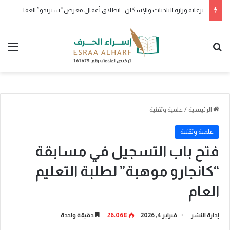
برعاية جمعية وفى لتكريم الرواد والمبدعين وبمشاركة مجتمع صوت المدينة
بحث عن
الق
الرئيسية
/
علمية وتقنية
علمية وتقنية
فتح باب التسجيل في مسابقة
“كانجارو موهبة” لطلبة التعليم
العام
إدارة النشر
فبراير 4, 2026
26٬068
دقيقة واحدة