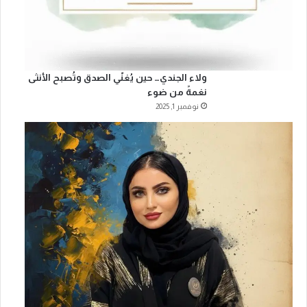
ولاء الجندي… حين يُغنّي الصدق وتُصبح الأنثى
نغمةً من ضوء
نوفمبر 1, 2025