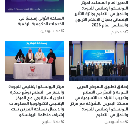
ر
المدير العام المساعد لمركز
ا
اليونسكو الإقليمي للجودة
ل
والتميز في التعليم بجائزة التأثير
المملكة الأولى إقليميًا في
م
الإنساني بمجال الإعلام التربوي
الخدمات الحكومية الرقمية
والتعليمي لعام 2026
ح
منذ أسبوعين
ت
منذ 5 أيام
و
ى
ا
ل
ر
ق
م
ي
مركز اليونسكو الإقليمي للجودة
إطلاق تطبيق النموذج العربي
والتميز في التعليم يوقّع مذكرة
للجودة والتميّز في التعليم
تعاون استراتيجي مع المركز
وتدريب القيادات التعليمية في
الإقليمي لتكنولوجيا المعلومات
مملكة البحرين بالشراكة مع مركز
والاتصال بمملكة البحرين تحت
اليونسكو الإقليمي للجودة
إشراف منظمة اليونسكو
والتميّز في التعليم
منذ 3 أسابيع
منذ أسبوعين