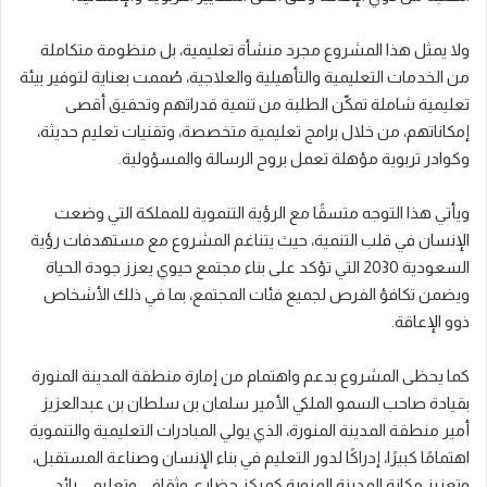
ولا يمثل هذا المشروع مجرد منشأة تعليمية، بل منظومة متكاملة
من الخدمات التعليمية والتأهيلية والعلاجية، صُممت بعناية لتوفير بيئة
تعليمية شاملة تمكّن الطلبة من تنمية قدراتهم وتحقيق أقصى
إمكاناتهم، من خلال برامج تعليمية متخصصة، وتقنيات تعليم حديثة،
وكوادر تربوية مؤهلة تعمل بروح الرسالة والمسؤولية.
ويأتي هذا التوجه متسقًا مع الرؤية التنموية للمملكة التي وضعت
الإنسان في قلب التنمية، حيث يتناغم المشروع مع مستهدفات رؤية
السعودية 2030 التي تؤكد على بناء مجتمع حيوي يعزز جودة الحياة
ويضمن تكافؤ الفرص لجميع فئات المجتمع، بما في ذلك الأشخاص
ذوو الإعاقة.
كما يحظى المشروع بدعم واهتمام من إمارة منطقة المدينة المنورة
بقيادة صاحب السمو الملكي الأمير سلمان بن سلطان بن عبدالعزيز
أمير منطقة المدينة المنورة، الذي يولي المبادرات التعليمية والتنموية
اهتمامًا كبيرًا، إدراكًا لدور التعليم في بناء الإنسان وصناعة المستقبل،
وتعزيز مكانة المدينة المنورة كمركز حضاري وثقافي وتعليمي رائد.