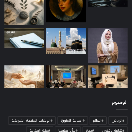
الوسوم
#الرياض
#العالم
#المدينة_المنورة
#الولايات_المتحدة_الامريكية
#ثقافة_وفنون
#جدة
#عزّنا_بطبعنا
#مكة_المكرمة