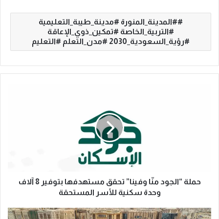
#المدينة_المنورة #مدينة_طيبة_التعليمية
#التربية_الخاصة #تمكين_ذوي_الإعاقة
#رؤية_السعودية_2030 #مدن_التعلم #التعليم
ح
م
ل
ة
“
ا
ل
ج
و
د
حملة “الجود منّا وفينا” تحقق مستهدفها بتوفير 8 آلاف
م
وحدة سكنية للأسر المستحقة
نّ
ا
ا