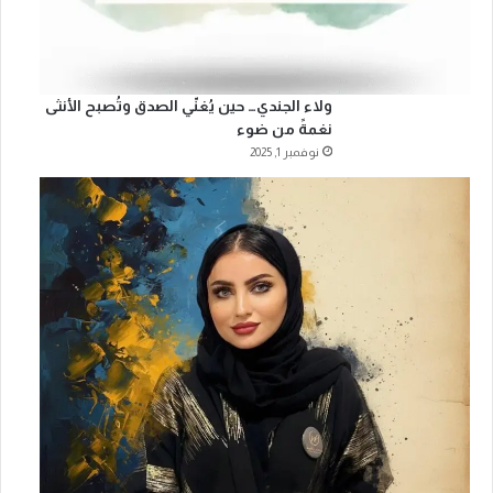
ولاء الجندي… حين يُغنّي الصدق وتُصبح الأنثى
نغمةً من ضوء
نوفمبر 1, 2025