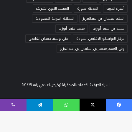
أسراء الحرف
المدينة المنورة
المسجد النبوي الشريف
الملك_سلمان_بن_عبدالعزيز
المملكة_العربية_السعودية
محمد_بن_منيع_أبوزيد
محمد_منيع_أبوزيد
مركز_اليونسكو_الاقليمي_للجودة
منى يوسف حمدان الغامدي
ولي_العهد_محمد_بن_سلمان_بن_عبدالعزيز
اسراء الحرف ( للخدمات الصحفية) ترخيص اعلامي رقم 161679
© حقوق النشر 2026، جميع الحقوق محفوظة | لـ
اسراء الحرف
| تصميم وتطوير
فيسبوك
‫X
واتساب
تيلقرام
ڤايبر
مميز