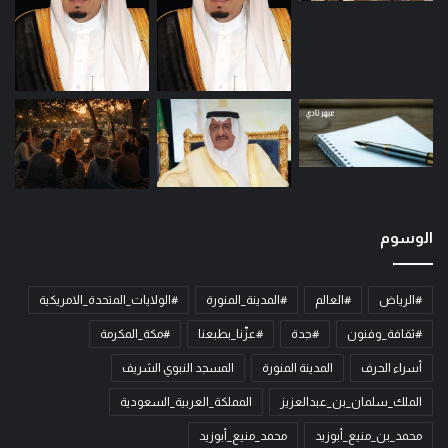
الوسوم
#الرياض
#العالم
#المدينة_المنورة
#الولايات_المتحدة_الامريكية
#ثقافة_وفنون
#جدة
#عزّنا_بطبعنا
#مكة_المكرمة
أسراء الحرف
المدينة المنورة
المسجد النبوي الشريف
الملك_سلمان_بن_عبدالعزيز
المملكة_العربية_السعودية
محمد_بن_منيع_أبوزيد
محمد_منيع_أبوزيد