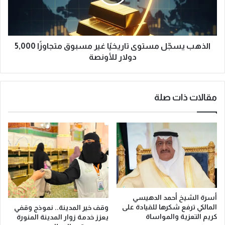
ل
ي
س
س
ة
جّ
ه
ل
ي
م
الذهب يسجّل مستوى تاريخيًا غير مسبوق متجاوزًا 5,000
ئ
س
دولار للأونصة
ة
ت
ك
و
ب
ى
مقالات ذات صلة
ا
ت
ر
ا
ا
ر
ل
ي
ع
خ
ل
يً
م
ا
ا
غ
ء
ي
:
ر
أسرة الشيخ أحمد الدهيسي
ه
م
المالكي ترفع شكرها للقيادة على
وقف خير المدينة.. نموذج وقفي
ذ
س
كريم التعزية والمواساة
يعزز خدمة زوار المدينة المنورة
ه
ب