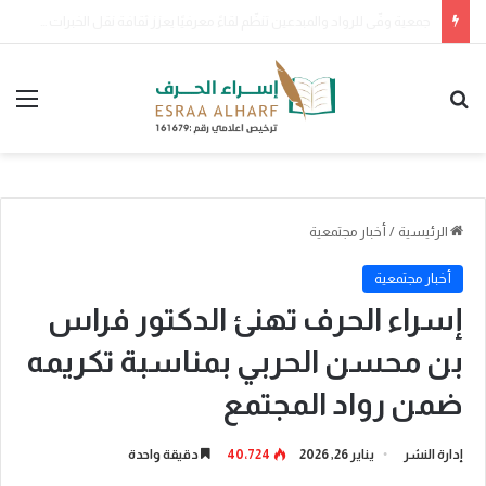
صدور موافقة خادم الحرمين الشريفين على منح وسام الملك عبدالعزيز من الدرجة الثالثة لـ200 مواطن ومواطنة لتبرع كل منهم بأحد أعضائه الرئيسة
بحث عن
الق
الرئيسية
/
أخبار مجتمعية
أخبار مجتمعية
إسراء الحرف تهنئ الدكتور فراس
بن محسن الحربي بمناسبة تكريمه
ضمن رواد المجتمع
إدارة النشر
يناير 26, 2026
40٬724
دقيقة واحدة