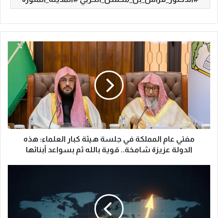
م
ف
ت
ي
ع
ا
م
ا
ل
م
مفتي عام المملكة في جلسة هيئة كبار العلماء: هذه
م
الدولة عزيزة شامخة.. قوية بالله ثم بسواعد أبنائها
ل
ك
ا
ة
ل
ف
ذ
ي
ه
ج
ب