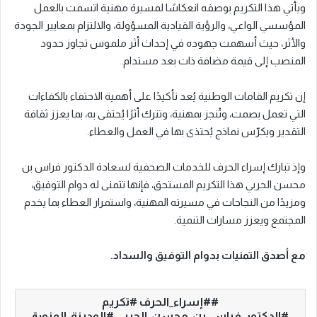
ويأتي هذا التكريم بوصفه انعكاسًا لمسيرة مهنية اتسمت بالعمل
المؤسسي الواعي، والرؤية القيادية المسؤولة، والالتزام بمعايير الجودة
والأثر، حيث أسهمت جهوده في إحداث أثر ملموس تجاوز حدود
المنصب إلى قيمة مضافة ذات بعد مستدام.
إن تكريم القامات الوطنية يُعد تأكيدًا على أهمية الاحتفاء بالكفاءات
التي تعمل بصمت، وتُنجز بمهنية، وتترك أثرًا يُحتفى به، بما يعزز ثقافة
التقدير ويكرّس نماذج يُحتذى بها في العمل والعطاء.
وإذ تبارك إسراء الحرف للخدمات الصحفية لسعادة الدكتور فراس بن
محسن الحربي هذا التكريم المستحق، فإنها تتمنى له دوام التوفيق،
ومزيدًا من النجاحات في مسيرته المهنية، واستمرار العطاء بما يخدم
المجتمع ويعزز مسارات التنمية.
مع أصدق التمنيات بدوام التوفيق والسداد.
#إسراء_الحرف #تكريم
#الدكتور_فراس_بن_محسن_الحربي #المدينة_المنورة