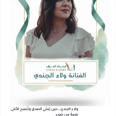
ولاء الجندي… حين يُغنّي الصدق وتُصبح الأنثى
نغمةً من ضوء