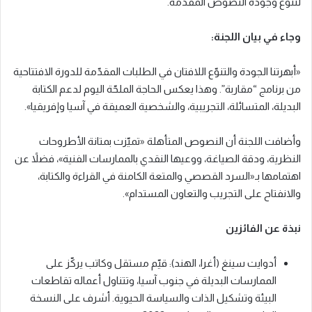
لتنوّع وجودة النصوص المقدّمة.
وجاء في بيان اللجنة:
«أبهرتنا الجودة والتنوّع اللافتان في الطلبات المقدّمة للدورة الافتتاحية
من برنامج “مقاربة”. وهذا يعكس الحاجة الملحّة اليوم لدعم الكتابة
البديلة، المتسائلة، التجريبية، والشخصية العميقة في آسيا وإفريقيا».
وأضافت اللجنة أن النصوص المتأهلة «تميّزت بمتانة الأطروحات
النظرية، ودقة الصياغة، ووعيها النقدي بالممارسات الفنية»، فضلاً عن
اهتمامها بـ«السرد القصصي والمتعة الكامنة في القراءة والكتابة،
والانفتاح على التجريب والتعاون المستدام».
نبذة عن الفائزين
أدوايت سينغ (أغرا، الهند): قيّم مستقل وكاتب يركّز على
الممارسات البديلة في جنوب آسيا، وتتناول أعماله تقاطعات
البيئة وتشكيل الذات والسياسة الحيوية. أشرف على النسخة