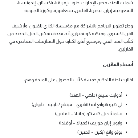
شملت الهند، مصر، الإمارات، جنوب إفريقيا، باكستان، إندونيسيا،
السعودية، إيران، نيجيريا، الفلبين، سنغافورة، وكوريا الجنوبية.
وجاء تطوير البرنامج بالشراكة مع مؤسسة الكازي للفنون، وأرشيف
الفن الآسيوي، ومنصّة كونتمبراري آند، بهدف تمكين الجيل الجديد من
كتّاب النقد الفني وتوسيع آفاق الكتابة حول الممارسات المعاصرة في
القارتين.
أسماء الفائزين
اختارت لجنة التحكيم خمسة كتّاب للحصول على المنحة وهم:
أدوايت سينغ (دلهي – الهند)
لي هيو هوانغ آنه (هانوي – فيتنام / تايبيه – تايوان)
سامنثا ديل كاستيّو (مانيلا – الفلبين)
وابوير إيان جوزيف (كمبالا – أوغندا)
يويّو وانغ (بكين – الصين)