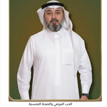
ن
ض
م
ا
م
ه
ا
ل
ل
ي
و
ن
س
ك
و
الحب المرضي والصحة النفسية