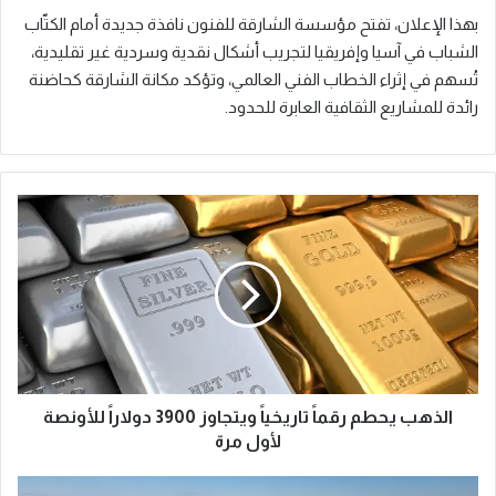
بهذا الإعلان، تفتح مؤسسة الشارقة للفنون نافذة جديدة أمام الكتّاب
الشباب في آسيا وإفريقيا لتجريب أشكال نقدية وسردية غير تقليدية،
تُسهم في إثراء الخطاب الفني العالمي، وتؤكد مكانة الشارقة كحاضنة
رائدة للمشاريع الثقافية العابرة للحدود.
ا
ل
ذ
ه
ب
ي
ح
ط
م
ر
الذهب يحطم رقماً تاريخياً ويتجاوز 3900 دولاراً للأونصة
ق
لأول مرة
م
اً
م