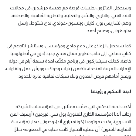
وسيحظى الفائزون بجلسات فردية مع خمسة مرشدين في مجالات
النقد الفني، والتاريخ، والنشر، والتعليم، والنظرية الثقافية، والصحافة،
وهم: تشاريس بون، كايلن ويلسون-غولدي، ندى شبّوط، راسل
هلونغواني، وصبيح أحمد.
كما سيحصل الزملاء على دعمٍ مادي ومؤسسي، وسيُنشر نتاجهم في
كتابٍ جماعي، إلى جانب تطوير مقال نقدي جديد يُدرج في أنطولوجيا
خاصة. كذلك سيشاركون في برنامجٍ مكثّف لمدة سبعة أيام في دولة
الإمارات العربية المتحدة، يتضمن زيارات وجولات وورش عمل ولقاءات،
ويفتح أمامهم فرص التعاون وبناء شبكات ثقافية عابرة للحدود.
لجنة التحكيم ورؤيتها
أكدت لجنة التحكيم، التي ضمّت ممثلين عن المؤسسات الشريكة:
رحاب ألانا (مؤسسة الكازي للفنون)، بول سي. فيرمين (أرشيف الفن
الآسيوي)، إيفيت موتومبا (كونتمبراري آند)، وجيوتي دهار (مؤسسة
الشارقة للفنون)، أن عملية الاختيار كانت «غاية في الصعوبة» نظرًا