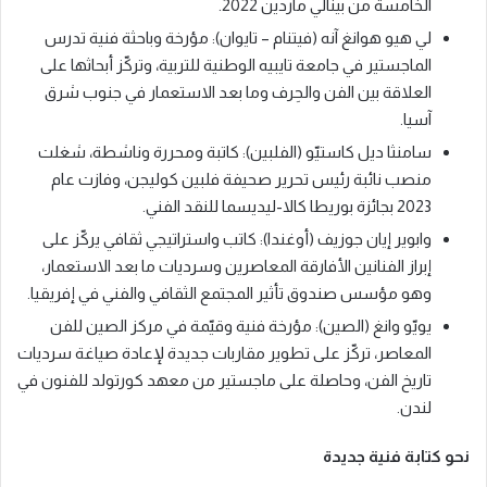
الخامسة من بينالي ماردين 2022.
لي هيو هوانغ آنه (فيتنام – تايوان): مؤرخة وباحثة فنية تدرس
الماجستير في جامعة تايبيه الوطنية للتربية، وتركّز أبحاثها على
العلاقة بين الفن والحِرف وما بعد الاستعمار في جنوب شرق
آسيا.
سامنثا ديل كاستيّو (الفلبين): كاتبة ومحررة وناشطة، شغلت
منصب نائبة رئيس تحرير صحيفة فلبين كوليجن، وفازت عام
2023 بجائزة بوريطا كالا-ليديسما للنقد الفني.
وابوير إيان جوزيف (أوغندا): كاتب واستراتيجي ثقافي يركّز على
إبراز الفنانين الأفارقة المعاصرين وسرديات ما بعد الاستعمار،
وهو مؤسس صندوق تأثير المجتمع الثقافي والفني في إفريقيا.
يويّو وانغ (الصين): مؤرخة فنية وقيّمة في مركز الصين للفن
المعاصر، تركّز على تطوير مقاربات جديدة لإعادة صياغة سرديات
تاريخ الفن، وحاصلة على ماجستير من معهد كورتولد للفنون في
لندن.
نحو كتابة فنية جديدة