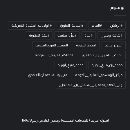
الوسوم
#الرياض
#العالم
#المدينة_المنورة
#الولايات_المتحدة_الامريكية
#ثقافة_وفنون
#جدة
#عزّنا_بطبعنا
#مكة_المكرمة
أسراء الحرف
المدينة المنورة
المسجد النبوي الشريف
الملك_سلمان_بن_عبدالعزيز
المملكة_العربية_السعودية
محمد_بن_منيع_أبوزيد
محمد_منيع_أبوزيد
مركز_اليونسكو_الاقليمي_للجودة
منى يوسف حمدان الغامدي
ولي_العهد_محمد_بن_سلمان_بن_عبدالعزيز
اسراء الحرف ( للخدمات الصحفية) ترخيص اعلامي رقم 161679