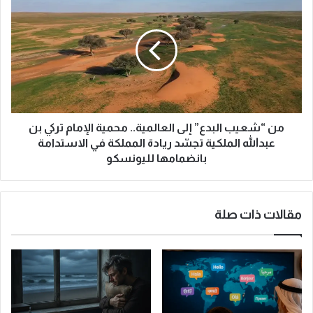
ت
ن
ا
“
ر
ش
ي
ع
خ
ي
ي
ب
اً
ا
و
ل
ي
ب
من “شعيب البدع” إلى العالمية.. محمية الإمام تركي بن
ت
د
عبدالله الملكية تجسّد ريادة المملكة في الاستدامة
ج
ع
بانضمامها لليونسكو
ا
”
و
إ
ز
ل
مقالات ذات صلة
3
ى
9
ا
0
ل
0
ع
د
ا
و
ل
ل
م