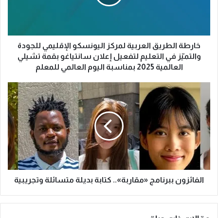
ا
ل
ط
ر
ي
خارطة الطريق العربية لمركز اليونسكو الإقليمي للجودة
ق
والتميّز في التعليم لتفعيل إعلان سانتياغو بقمة تشيلي
ا
العالمية 2025 بمناسبة اليوم العالمي للمعلم
ل
ع
ا
ر
ل
ب
ف
ي
ا
ة
ئ
ل
ز
م
و
ر
ن
ك
ب
ز
ب
الفائزون ببرنامج «مقاربة».. كتابة بديلة متسائلة وتجريبية
ا
ر
ل
ن
ي
ا