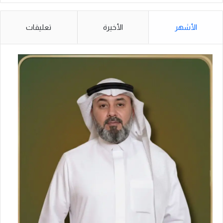
ل
ع
ا
الأشهر
الأخيرة
تعليقات
ل
م
ي
ة
2
0
2
5
ب
م
ن
ا
س
ب
ة
ا
ل
ي
و