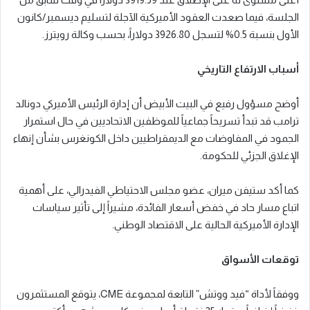
الجلسة، فيما صعدت العقود الأميركية الآجلة لتسليم ديسمبر/كانون
الأول بنسبة 0.5% لتسجل 3926.80 دولاراً، بحسب وكالة رويترز.
أسباب الارتفاع التاريخي
أوضح مسؤول رفيع في البيت الأبيض أن إدارة الرئيس الأميركي دونالد
ترامب قد تبدأ تسريحاً جماعياً للموظفين الاتحاديين في حال استمرار
الجمود في المفاوضات مع الديمقراطيين داخل الكونغرس بشأن إنهاء
الإغلاق الجزئي للحكومة.
كما أكد ستيفن ميران، عضو مجلس الاحتياطي الفيدرالي، على أهمية
اتباع مسار حاد في خفض أسعار الفائدة، مشيراً إلى تأثير سياسات
الإدارة الأميركية الحالية على الاقتصاد الوطني.
توقعات الأسواق
ووفقاً لأداة “فيد ووتش” التابعة لمجموعة CME، يتوقع المستثمرون