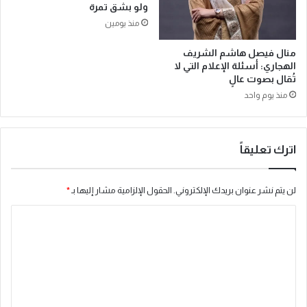
ولو بشق تمرة
ت
م
منذ يومين
م
ت
يّ
س
منال فيصل هاشم الشريف
ز
ا
الهجاري: أسئلة الإعلام التي لا
ف
ئ
تُقال بصوت عالٍ
ي
ل
منذ يوم واحد
ا
ة
ل
و
ت
ت
ع
ج
اترك تعليقاً
ل
ر
ي
ي
م
ب
لن يتم نشر عنوان بريدك الإلكتروني.
الحقول الإلزامية مشار إليها بـ
*
ل
ي
ت
ة
ا
ف
ل
ع
ي
ت
ل
ع
إ
ل
ع