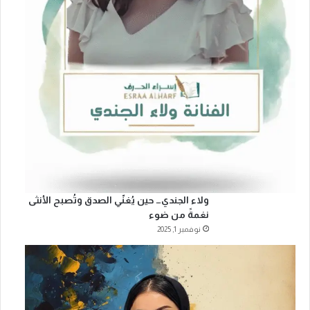
ولاء الجندي… حين يُغنّي الصدق وتُصبح الأنثى
نغمةً من ضوء
نوفمبر 1, 2025