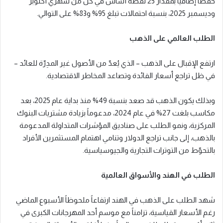
خفضاً إضافياً بمقدار 25 نقطة أساس في كل من شهري أكتوبر
وديسمبر 2025، بنسبة احتمالات تبلغ 95% و83% على التوالي.
الطلب العالمي على الذهب
ارتفع الإقبال على الذهب – الذي يُعدّ من الأصول غير المدِرّة للعائد –
في ظل تراجع أسعار الفائدة وتصاعد المخاطر الاقتصادية.
وبذلك يكون الذهب قد صعد بنسبة 49% منذ بداية عام 2025، بعد
مكاسب بلغت 27% في عام 2024، مدعوماً بزيادة مشتريات البنوك
المركزية، ونمو الطلب على صناديق المؤشرات المتداولة المدعومة
بالذهب، إلى جانب تراجع الدولار وتنامي اهتمام المستثمرين الأفراد
بالتحوّط من التوترات التجارية والجيوسياسية.
الطلب في الهند والأسواق العالمية
شهد الطلب على الذهب في الهند ارتفاعاً ملحوظاً الأسبوع الماضي
رغم الأسعار القياسية، تزامناً مع موسم أحد المهرجانات الكبرى في