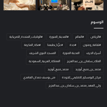
الوسوم
#الرياض
#العالم
#المدينة_المنورة
#الولايات_المتحدة_الامريكية
#ثقافة_وفنون
#جدة
#عزّنا_بطبعنا
#مكة_المكرمة
أسراء الحرف
المدينة المنورة
المسجد النبوي الشريف
الملك_سلمان_بن_عبدالعزيز
المملكة_العربية_السعودية
محمد_بن_منيع_أبوزيد
محمد_منيع_أبوزيد
مركز_اليونسكو_الاقليمي_للجودة
منى يوسف حمدان الغامدي
ولي_العهد_محمد_بن_سلمان_بن_عبدالعزيز