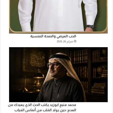
م
ا
ل
ع
ا
ل
م
الحب المرضي والصحة النفسية
ي
فبراير 26, 2026
ل
ل
م
ع
ل
م
محمد منيع ابوزيد يكتب الحبّ الذي يعيدك من
العدم: حين يولد القلب من أنفاس الغياب