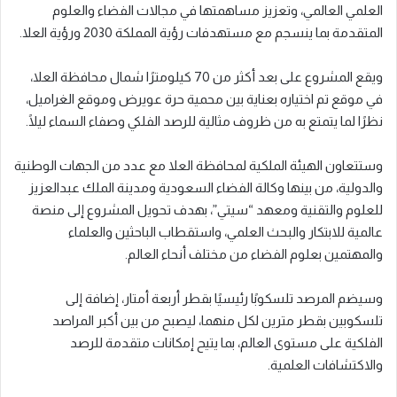
العلمي العالمي، وتعزيز مساهمتها في مجالات الفضاء والعلوم
المتقدمة بما ينسجم مع مستهدفات رؤية المملكة 2030 ورؤية العلا.
ويقع المشروع على بعد أكثر من 70 كيلومترًا شمال محافظة العلا،
في موقع تم اختياره بعناية بين محمية حرة عويرض وموقع الغراميل،
نظرًا لما يتمتع به من ظروف مثالية للرصد الفلكي وصفاء السماء ليلًا.
وستتعاون الهيئة الملكية لمحافظة العلا مع عدد من الجهات الوطنية
والدولية، من بينها وكالة الفضاء السعودية ومدينة الملك عبدالعزيز
للعلوم والتقنية ومعهد “سيتي”، بهدف تحويل المشروع إلى منصة
عالمية للابتكار والبحث العلمي، واستقطاب الباحثين والعلماء
والمهتمين بعلوم الفضاء من مختلف أنحاء العالم.
وسيضم المرصد تلسكوبًا رئيسيًا بقطر أربعة أمتار، إضافة إلى
تلسكوبين بقطر مترين لكل منهما، ليصبح من بين أكبر المراصد
الفلكية على مستوى العالم، بما يتيح إمكانات متقدمة للرصد
والاكتشافات العلمية.