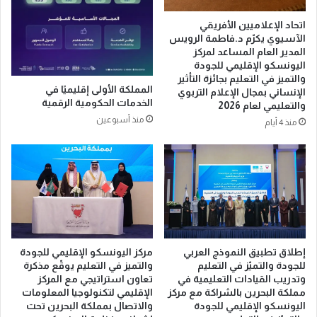
و
ت
ا
غ
اتحاد الإعلاميين الأفريقي
ل
ي
الآسيوي يكرّم د.فاطمة الرويس
س
ي
المدير العام المساعد لمركز
ع
ر
اليونسكو الإقليمي للجودة
و
ك
والتميز في التعليم بجائزة التأثير
المملكة الأولى إقليميًا في
د
س
الإنساني بمجال الإعلام التربوي
الخدمات الحكومية الرقمية
ي
والتعليمي لعام 2026
و
ة
منذ أسبوعين
ة
منذ 4 أيام
ت
ا
ف
ل
ت
ك
ت
ع
ح
ب
م
ة
ش
ا
و
ل
مركز اليونسكو الإقليمي للجودة
إطلاق تطبيق النموذج العربي
ا
م
والتميز في التعليم يوقّع مذكرة
للجودة والتميّز في التعليم
ر
ش
تعاون استراتيجي مع المركز
وتدريب القيادات التعليمية في
ه
ر
الإقليمي لتكنولوجيا المعلومات
مملكة البحرين بالشراكة مع مركز
ا
ف
والاتصال بمملكة البحرين تحت
اليونسكو الإقليمي للجودة
ا
ة