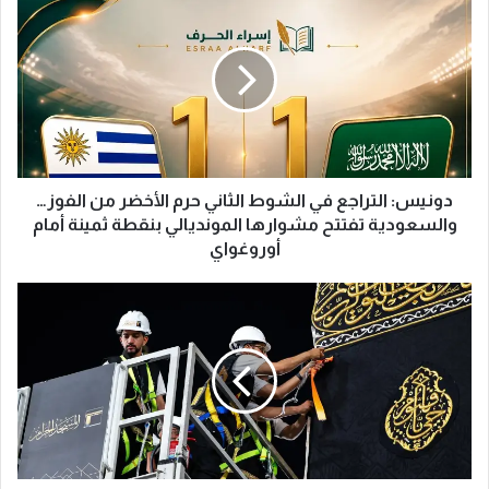
و
ن
ي
س
:
ا
ل
ت
ر
دونيس: التراجع في الشوط الثاني حرم الأخضر من الفوز…
ا
والسعودية تفتتح مشوارها المونديالي بنقطة ثمينة أمام
ج
أوروغواي
ع
ف
ف
ي
ي
ا
3
ل
س
ش
ا
و
ع
ط
ا
ا
ت
ل
.