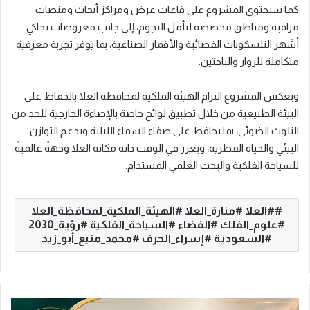
كما سيحتوي المشروع على قاعات عرض ومراكز أبحاث ومنصات
مراقبة ومناطق مخصصة لتأمل النجوم، إلى جانب معروضات تحاكي
أشهر التلسكوبات الفضائية والأقمار الصناعية، بما يوفر تجربة معرفية
متكاملة للزوار والباحثين.
ويعكس المشروع التزام الهيئة الملكية لمحافظة العلا بالحفاظ على
البيئة الطبيعية من خلال تطبيق لوائح خاصة بالإضاءة الخارجية للحد من
التلوث الضوئي، بما يحافظ على صفاء السماء الليلية ويدعم التوازن
البيئي والحياة الفطرية، ويعزز في الوقت ذاته مكانة العلا وجهةً عالميةً
للسياحة الفلكية والبحث العلمي المستدام.
#العلا #منارة_العلا #الهيئة_الملكية_لمحافظة_العلا
#علوم_الفلك #الفضاء #السياحة_الفلكية #رؤية_2030
#السعودية #إسراء_الحرف #محمد_منيع_أبو_زيد
د