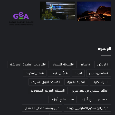
الوسوم
#الرياض
#العالم
#المدينة_المنورة
#الولايات_المتحدة_الامريكية
#ثقافة_وفنون
#جدة
#عزّنا_بطبعنا
#مكة_المكرمة
أسراء الحرف
المدينة المنورة
المسجد النبوي الشريف
الملك_سلمان_بن_عبدالعزيز
المملكة_العربية_السعودية
محمد_بن_منيع_أبوزيد
محمد_منيع_أبوزيد
مركز_اليونسكو_الاقليمي_للجودة
منى يوسف حمدان الغامدي