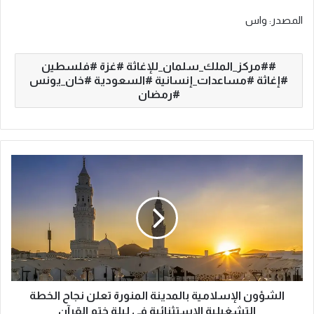
المصدر: واس
#مركز_الملك_سلمان_للإغاثة #غزة #فلسطين
#إغاثة #مساعدات_إنسانية #السعودية #خان_يونس
#رمضان
ا
ل
ش
ؤ
و
ن
ا
ل
إ
س
الشؤون الإسلامية بالمدينة المنورة تعلن نجاح الخطة
ل
التشغيلية الاستثنائية في ليلة ختم القرآن