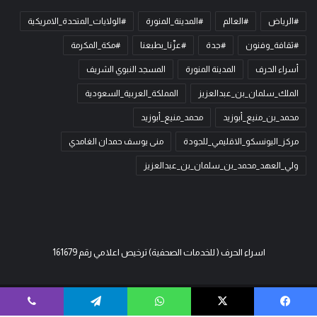
#الرياض
#العالم
#المدينة_المنورة
#الولايات_المتحدة_الامريكية
#ثقافة_وفنون
#جدة
#عزّنا_بطبعنا
#مكة_المكرمة
أسراء الحرف
المدينة المنورة
المسجد النبوي الشريف
الملك_سلمان_بن_عبدالعزيز
المملكة_العربية_السعودية
محمد_بن_منيع_أبوزيد
محمد_منيع_أبوزيد
مركز_اليونسكو_الاقليمي_للجودة
منى يوسف حمدان الغامدي
ولي_العهد_محمد_بن_سلمان_بن_عبدالعزيز
اسراء الحرف ( للخدمات الصحفية) ترخيص اعلامي رقم 161679
© حقوق النشر 2026، جميع الحقوق محفوظة | لـ
اسراء الحرف
| تصميم وتطوير
فيسبوك
‫X
واتساب
تيلقرام
ڤايبر