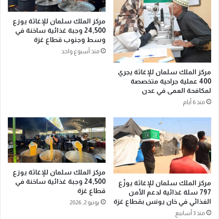
ل
ة
ن
ي
مركز الملك سلمان للإغاثة يوزع
ن
س
24,500 وجبة غذائية ساخنة في
ج
لّ
وسط وجنوب قطاع غزة
ا
م
منذ أسبوع واحد
ح
2
ا
5
مركز الملك سلمان للإغاثة يجري
ل
ط
400 عملية جراحية متخصصة
خ
نً
لمكافحة العمى في عدن
ط
ا
منذ 6 أيام
ة
م
ا
ن
ل
ا
ت
ل
ش
ت
غ
م
ي
و
مركز الملك سلمان للإغاثة يوزع
ل
ر
24,500 وجبة غذائية ساخنة في
مركز الملك سلمان للإغاثة يوزّع
ي
ه
قطاع غزة
797 سلة غذائية لدعم الأمن
ة
د
الغذائي في خان يونس بقطاع غزة
يونيو 2, 2026
ا
ي
منذ 3 أسابيع