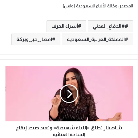
المصدر: وكالة الأنباء السعودية (واس)
#الدفاع_المدني
أسراء الحرف
المملكة_العربية_السعودية
امطار_خير_وبركة
ش
ا
ه
ي
ن
ا
ز
ت
ط
ل
شاهيناز تطلق «الليلة شهيصة» وتعيد ضبط إيقاع
ق
الساحة الغنائية