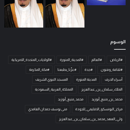
الوسوم
#الرياض
#العالم
#المدينة_المنورة
#الولايات_المتحدة_الامريكية
#ثقافة_وفنون
#جدة
#عزّنا_بطبعنا
#مكة_المكرمة
أسراء الحرف
المدينة المنورة
المسجد النبوي الشريف
الملك_سلمان_بن_عبدالعزيز
المملكة_العربية_السعودية
محمد_بن_منيع_أبوزيد
محمد_منيع_أبوزيد
مركز_اليونسكو_الاقليمي_للجودة
منى يوسف حمدان الغامدي
ولي_العهد_محمد_بن_سلمان_بن_عبدالعزيز