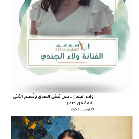
ولاء الجندي… حين يُغنّي الصدق وتُصبح الأنثى
نغمةً من ضوء
نوفمبر 1, 2025