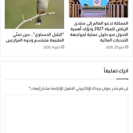
ة
أ
م
المملكة تدعو العالم إلى منتدى
ر
الرياض للمياه 2027 وتؤكد أهمية
ي
“البلبل الحساوي”.. حين تغنّي
التحول نحو حلول عملية لمواجهة
ك
الطبيعة فتبتسم وجوه المزارعين
التحديات المائية
ي
مايو 4, 2026
مايو 28, 2026
ة
ل
إ
د
اترك تعليقاً
ا
ر
ة
لن يتم نشر عنوان بريدك الإلكتروني.
الحقول الإلزامية مشار إليها بـ
*
«
ت
ا
ي
ل
ك
ت
ت
و
ع
ك