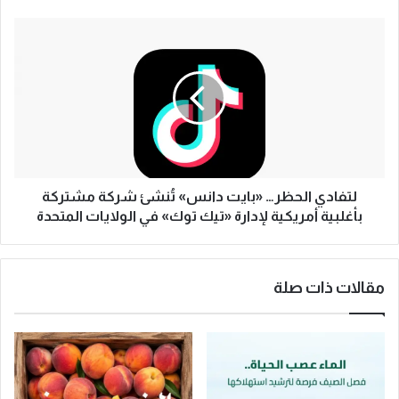
«
ا
ل
ل
ت
ل
ف
ي
ا
ل
د
ة
ي
ش
ا
ه
ل
ي
ح
ص
ظ
لتفادي الحظر… «بايت دانس» تُنشئ شركة مشتركة
ة
ر
بأغلبية أمريكية لإدارة «تيك توك» في الولايات المتحدة
»
…
و
«
ت
ب
مقالات ذات صلة
ع
ا
ي
ي
د
ت
ض
د
ب
ا
ط
ن