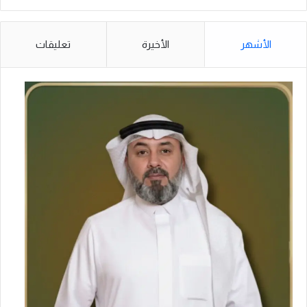
ط
ب
ي
الأشهر
الأخيرة
تعليقات
ق
ي
ل
ل
ن
م
و
ذ
ج
ا
ل
ع
ر
ب
ي
ل
ل
ج