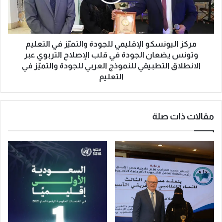
ي
ل
ا
ي
ل
و
م
ن
س
س
مركز اليونسكو الإقليمي للجودة والتميّز في التعليم
ج
ك
وتونس يضعان الجودة في قلب الإصلاح التربوي عبر
د
و
الانطلاق التطبيقي للنموذج العربي للجودة والتميّز في
ا
ا
التعليم
ل
ل
ن
إ
ب
ق
و
مقالات ذات صلة
ل
ي
ي
خ
م
ل
ي
ا
ل
ل
ل
ج
ج
م
و
ا
د
د
ة
ى
و