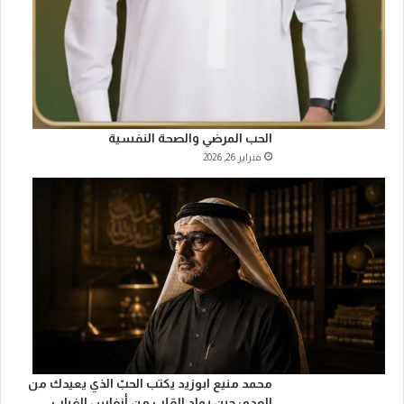
و
د
ة
و
ا
ل
ت
الحب المرضي والصحة النفسية
م
فبراير 26, 2026
يّ
ز
ف
ي
ا
ل
ت
ع
ل
ي
م
محمد منيع ابوزيد يكتب الحبّ الذي يعيدك من
العدم: حين يولد القلب من أنفاس الغياب