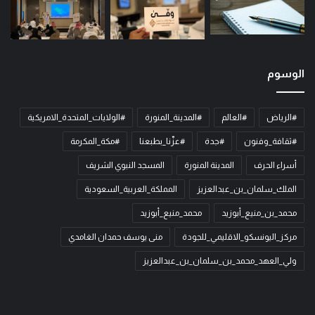
الوسوم
#الرياض
#العالم
#المدينة_المنورة
#الولايات_المتحدة_الامريكية
#ثقافة_وفنون
#جدة
#عزّنا_بطبعنا
#مكة_المكرمة
أسراء الحرف
المدينة المنورة
المسجد النبوي الشريف
الملك_سلمان_بن_عبدالعزيز
المملكة_العربية_السعودية
محمد_بن_منيع_أبوزيد
محمد_منيع_أبوزيد
مركز_اليونسكو_الاقليمي_للجودة
منى يوسف حمدان الغامدي
ولي_العهد_محمد_بن_سلمان_بن_عبدالعزيز