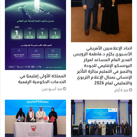
ا
ا
ل
ل
آ
ت
خ
م
ر
يّ
ة
ز
ا
ف
اتحاد الإعلاميين الأفريقي
ل
ي
الآسيوي يكرّم د.فاطمة الرويس
م
ا
المدير العام المساعد لمركز
ا
ل
اليونسكو الإقليمي للجودة
ض
ت
والتميز في التعليم بجائزة التأثير
ي
المملكة الأولى إقليميًا في
ع
الإنساني بمجال الإعلام التربوي
الخدمات الحكومية الرقمية
ل
والتعليمي لعام 2026
ي
منذ أسبوعين
منذ 6 أيام
م
و
ت
و
ن
س
ي