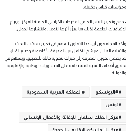
ومؤشرات قياس دقيقة.
• دعم وتعزيز النشر العلمي لمخرجات الكراسي العلمية للمركز، وإبرام
الاتفاقيات الداعمة لذلك بما يعزّز أثرها النوعي وانتشارها الدولي.
وأكد المجتمعون أن هذا التعاون يُسهم في تعزيز شبكات البحث
والتعليم العالي، ويرسّخ التكامل بين المعرفة الأكاديمية وصنع القرار،
بما يضمن تحويل المعرفة إلى خبرات تنموية قابلة للتطبيق، ويسهم في
تحقيق أهداف التنمية المستدامة على المستويات الوطنية والإقليمية
والدولية.
#اليونسكو
المملكة_العربية_السعودية
تونس
مركز_الملك_سلمان_للإغاثة_والأعمال_الإنساني
مركز_اليونسكو_الاقليمي_للجودة