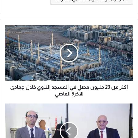
أ
ك
ث
ر
م
ن
2
3
م
ل
أكثر من 23 مليون مصلٍ في المسجد النبوي خلال جمادى
ي
الآخرة الماضي
و
ن
م
م
ر
ص
ك
لٍ
ز
ف
ا