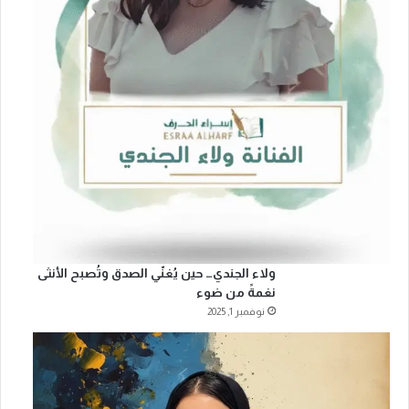
ولاء الجندي… حين يُغنّي الصدق وتُصبح الأنثى
نغمةً من ضوء
نوفمبر 1, 2025