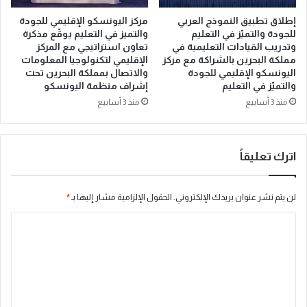
ض
مركز اليونسكو الإقليمي للجودة
إطلاق تطبيق النموذج العربي
ع
والتميز في التعليم يوقّع مذكرة
للجودة والتميّز في التعليم
ا
تعاون استراتيجي مع المركز
وتدريب القيادات التعليمية في
ن
الإقليمي لتكنولوجيا المعلومات
مملكة البحرين بالشراكة مع مركز
ا
والاتصال بمملكة البحرين تحت
اليونسكو الإقليمي للجودة
ل
إشراف منظمة اليونسكو
والتميّز في التعليم
ج
منذ 3 أسابيع
منذ 3 أسابيع
و
د
ة
ف
اترك تعليقاً
ي
ق
ل
لن يتم نشر عنوان بريدك الإلكتروني.
الحقول الإلزامية مشار إليها بـ
*
ب
ا
ا
ل
ل
إ
ت
ص
ل
ع
ا
ل