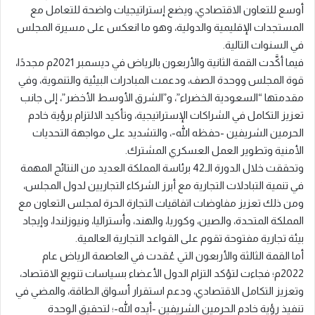
أوسع للتعاون الاقتصادي، ويضع إستراتيجيات واضحة للتعامل مع
المستجدات الإقليمية والدولية، وهو ما انعكس على مسيرة المجلس
في السنوات التالية.
فيما أكَّدت القمة الثانية والأربعون بالرياض في ديسمبر 2021م مجددًا،
قوة المجلس ووحدة الصف، ودعمت المبادرات البيئية والتنموية، وفي
مقدمتها “السعودية الخضراء”، و”الشرق الأوسط الأخضر”، إلى جانب
تعزيز التكامل في الشراكات الإستراتيجية، وتأكيد الالتزام برؤية خادم
الحرمين الشريفين -حفظه الله-، والتشديد على مواجهة التحديات
الأمنية وتطوير العمل العسكري المشترك.
وتحققت خلال الدورة الـ42 برئاسة المملكة العديد من النتائج المهمة
في تنمية التبادلات التجارية مع أبرز الشركاء التجاريين لدول المجلس،
ومن ذلك تعزيز مفاوضات اتفاقيات التجارة الحرة لمجلس التعاون مع
المملكة المتحدة، والصين، وكوريا، والهند، وأستراليا، ونيوزلندا، وإيجاد
بيئة تجارية مفتوحة تقوم على القواعد التجارية العالمية.
أما القمة الثالثة والأربعون التي عُقدت في العاصمة الرياض عام
2022م؛ فجاءت لتؤكد التزام الدول الأعضاء بسياسات تنويع الاقتصاد،
وتعزيز التكامل الاقتصادي، ودعم استقرار أسواق الطاقة، والمضي في
تنفيذ رؤية خادم الحرمين الشريفين -أيده الله-؛ لتحقيق الوحدة