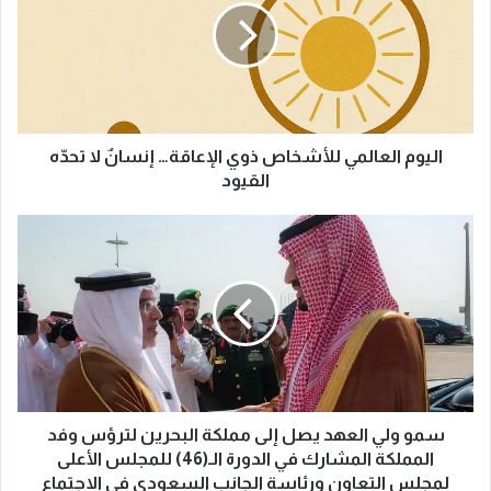
و
م
ا
ل
ع
ا
ل
اليوم العالمي للأشخاص ذوي الإعاقة… إنسانٌ لا تحدّه
م
القيود
ي
ل
س
ل
م
أ
و
ش
و
خ
ل
ا
ي
ص
ا
ذ
ل
و
ع
ي
ه
سمو ولي العهد يصل إلى مملكة البحرين لترؤس وفد
ا
د
المملكة المشارك في الدورة الـ(46) للمجلس الأعلى
ل
ي
لمجلس التعاون ورئاسة الجانب السعودي في الاجتماع