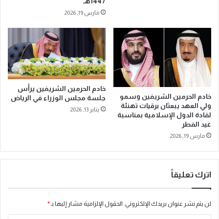
1447هـ
و
س
د
و
مارس 19, 2026
ف
د
ا
ل
م
م
ل
خادم الحرمين الشريفين يرأس
ك
خادم الحرمين الشريفين وسمو
جلسة مجلس الوزراء في الرياض
ة
ولي العهد يبعثان برقيات تهنئة
يناير 13, 2026
لقادة الدول الإسلامية بمناسبة
ا
عيد الفطر
ل
م
مارس 19, 2026
ش
ا
ر
اترك تعليقاً
ك
ف
ي
لن يتم نشر عنوان بريدك الإلكتروني.
الحقول الإلزامية مشار إليها بـ
*
ا
ل