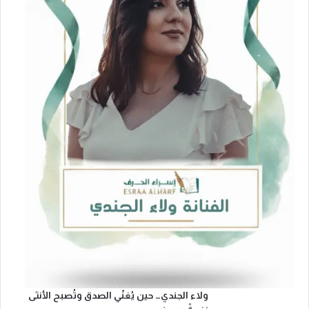
ع
و
د
ي
-
ا
ل
ب
ح
ر
ي
ن
ي
ولاء الجندي… حين يُغنّي الصدق وتُصبح الأنثى