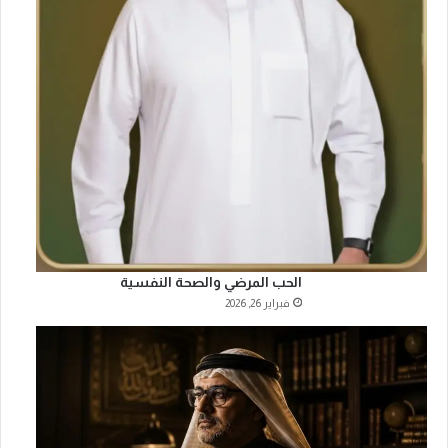
ل
ج
ا
ن
ب
ا
ل
س
ع
و
د
ي
ف
ي
الحب المرضي والصحة النفسية
ا
فبراير 26, 2026
ل
ا
ج
ت
م
ا
ع