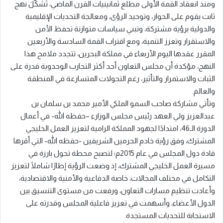
ومنذ انعقاد القمة الأولى مطلع ثمانينيات القرن الماضي، تَشكّلَ نهج
ثابت يقوم على الحوار، وتوحيد الرؤى، ومعالجة التحديات الإقليمية
والدولية برؤية مشتركة، وتبني سياسات متوازنة تحفظ الأمن
والاستقرار وتعزز التنمية، ومع اقتراب القمة السادسة والأربعين
المقرر عقدها اليوم الأربعاء في مملكة البحرين، تتجدد ملامح هذا
النهج، مؤكدة أن مجلس التعاون أحد أكثر التجارب الوحدوية قدرة على
الثبات والاستمرار والتأثير، رغم التحولات المتسارعة في المنطقة
والعالم.
وتأتي مشاركة صاحب السمو الملكي الأمير محمد بن سلمان بن
عبدالعزيز ولي العهد رئيس مجلس الوزارء –حفظه الله- في أعمال
الدورة الـ46، امتدادًا لجهود المملكة الرامية لتعزيز العمل الخليجي
المشترك، وفق رؤية خادم الحرمين الشريفين -حفظه الله- التي أقرها
قادة دول المجلس في عام 2015م؛ لتصبح محطة تحول بارزة في
مسيرة العمل الخليجي المشترك، إذ وضعت الرؤية إطارًا شاملًا لتعزيز
التكامل في مختلف المجالات، خاصة الدفاعية والأمنية والاقتصادية،
وأعادت تنظيم مسارات التعاون، ورفعت من مستوى التنسيق بين
الدول الأعضاء، وأسهمت في تعزيز فاعلية المجلس وقدرته على
الاستجابة للتحديات المستجدة.