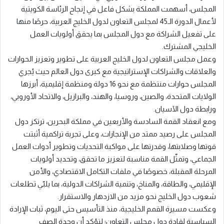
المجلس، أسهمت المملكة بشكل فاعل في إنجاح الرئاسة الكويتية
لأعمال الدورة الـ45 لمجلس التعاون لدول الخليج العربية، حرصًا منها
على تفعيل الشراكة مع دول المجلس بما يحقق أولويات العمل
الخليجي المشترك.
وعمل مجلس التعاون لدول الخليج العربية على تطوير وتعزيز الحوارات
والعلاقات والشراكات الإستراتيجية مع كبرى دول العالم حيث يُجري
المجلس حوارات منتظمة مع نحو 16 دولة ومنظمة إقليمية، أبرزها
الولايات المتحدة، والصين، وروسيا، والهند، والبرازيل، والاتحاد الأوروبي،
ورابطة دول الآسيان.
ومع انعقاد القمة السادسة والأربعين في مملكة البحرين، ترتكز دول
المجلس على رصيد ممتد من الإنجازات، وعلى تجربة تراكمية أثبتت
قوتها وصلابتها، وقدرتها على مواكبة التحديات وتطوير أدوات العمل
الجماعي، وتمثّل القمة مناسبة لتعزيز ما تحقق، وتحديد أولويات
المرحلة المقبلة، خصوصًا في ملفات التكامل الاقتصادي، والأمن
الإقليمي، والطاقة، والمناخ، وتنمية الشراكات الدولية، بما يلبّي تطلعات
شعوب دول الخليج نحو مزيد من الازدهار والاستقرار.
وعكست مسيرة القمم الخليجية، منذ التأسيس حتى اليوم، ثبات الإرادة
السياسية لقادة دول مجلس التعاون؛ لتؤكد أن وحدة الصف