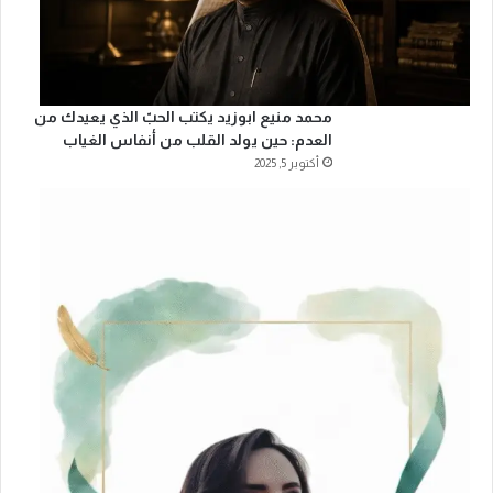
ا
ل
ر
ا
ب
محمد منيع ابوزيد يكتب الحبّ الذي يعيدك من
ع
العدم: حين يولد القلب من أنفاس الغياب
ل
أكتوبر 5, 2025
م
ج
ل
س
ا
ل
ت
ن
س
ي
ق
ا
ل
س