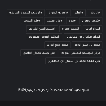
#الرياض
#العالم
#المدينة_المنورة
#الولايات_المتحدة_الامريكية
#ثقافة_وفنون
#جدة
#عزّنا_بطبعنا
#مكة_المكرمة
أسراء الحرف
المدينة المنورة
المسجد النبوي الشريف
الملك_سلمان_بن_عبدالعزيز
المملكة_العربية_السعودية
محمد_بن_منيع_أبوزيد
محمد_منيع_أبوزيد
مركز_اليونسكو_الاقليمي_للجودة
منى يوسف حمدان الغامدي
ولي_العهد_محمد_بن_سلمان_بن_عبدالعزيز
اسراء الحرف ( للخدمات الصحفية) ترخيص اعلامي رقم 161679