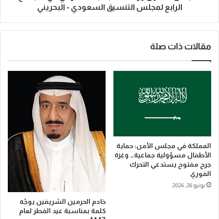
إ
ص
الرابع لمجلس التنسيق السعودي - البحريني
ع
ل
ا
إ
ق
ل
ة
مقالات ذات صلة
ى
…
م
إ
م
ن
ل
س
ك
ا
ة
نٌ
ا
ل
ل
ا
ب
ت
ح
المملكة في مجلس الأمن: حماية
ح
ر
الأطفال مسؤولية جماعية… وغزة
دّ
ي
جرح مفتوح يستدعي التحرك
ه
ن
الفوري
ا
ل
يونيو 26, 2026
ل
ت
ق
ر
خادم الحرمين الشريفين يوجّه
ي
كلمة بمناسبة عيد الفطر لعام
ؤ