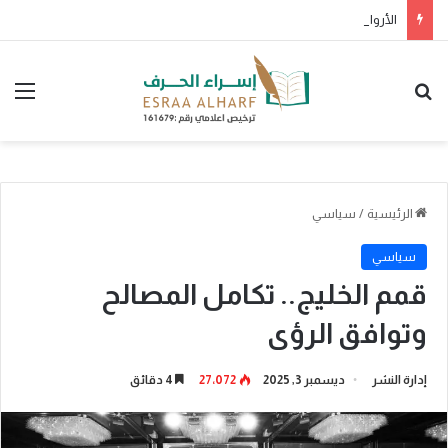
الأرواح جنود مجندة
بحث عن
الق
الرئيسية
/
سياسي
سياسي
قمم الخليج.. تكامل المصالح
وتوافق الرؤى
إدارة النشر
ديسمبر 3, 2025
27٬072
4 دقائق