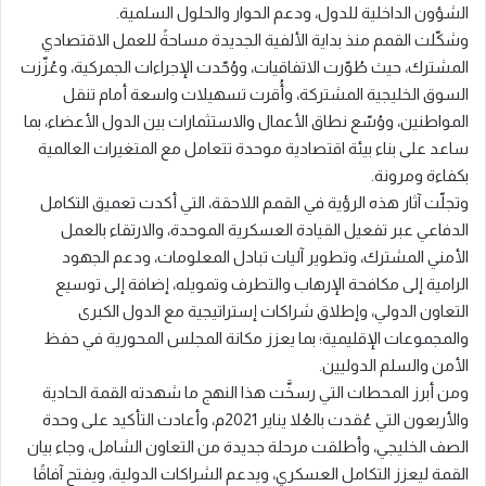
الشؤون الداخلية للدول، ودعم الحوار والحلول السلمية.
وشكّلت القمم منذ بداية الألفية الجديدة مساحةً للعمل الاقتصادي
المشترك، حيث طُوّرت الاتفاقيات، ووُحّدت الإجراءات الجمركية، وعُزّزت
السوق الخليجية المشتركة، وأُقرت تسهيلات واسعة أمام تنقل
المواطنين، ووُسّع نطاق الأعمال والاستثمارات بين الدول الأعضاء، بما
ساعد على بناء بيئة اقتصادية موحدة تتعامل مع المتغيرات العالمية
بكفاءة ومرونة.
وتجلّت آثار هذه الرؤية في القمم اللاحقة، التي أكدت تعميق التكامل
الدفاعي عبر تفعيل القيادة العسكرية الموحدة، والارتقاء بالعمل
الأمني المشترك، وتطوير آليات تبادل المعلومات، ودعم الجهود
الرامية إلى مكافحة الإرهاب والتطرف وتمويله، إضافة إلى توسيع
التعاون الدولي، وإطلاق شراكات إستراتيجية مع الدول الكبرى
والمجموعات الإقليمية؛ بما يعزز مكانة المجلس المحورية في حفظ
الأمن والسلم الدوليين.
ومن أبرز المحطات التي رسخَّت هذا النهج ما شهدته القمة الحادية
والأربعون التي عُقدت بالعُلا يناير 2021م، وأعادت التأكيد على وحدة
الصف الخليجي، وأطلقت مرحلة جديدة من التعاون الشامل، وجاء بيان
القمة ليعزز التكامل العسكري، ويدعم الشراكات الدولية، ويفتح آفاقًا