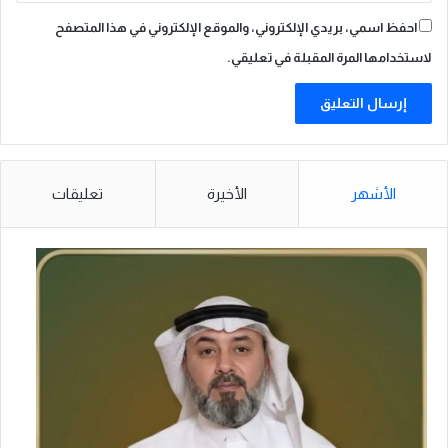
ل
احفظ اسمي، بريدي الإلكتروني، والموقع الإلكتروني في هذا المتصفح
ى
ل
لاستخدامها المرة المقبلة في تعليقي.
م
ج
ل
س
ا
ل
الأشهر
الأخيرة
تعليقات
ت
ع
ا
و
ن
و
ر
ئ
ا
س
ة
ا