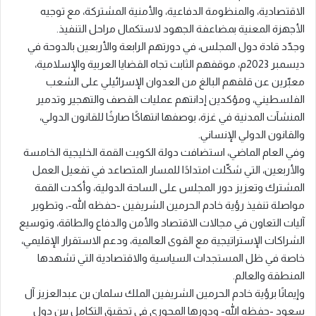
الاقتصادية، والمنظومة الدفاعية، والأمنية المشتركة، مع توجيه
الأجهزة المعنية بمضاعفة الجهود لاستكمال مراحل التنفيذ.
وجدّد قادة دول المجلس، في دورتهم الرابعة والأربعين بالدوحة في
ديسمبر 2023م، موقفهم الثابت تجاه القضايا العربية والإسلامية،
معبّرين عن قلقهم البالغ من العدوان الإسرائيلي على الشعب
الفلسطيني، ومؤكدين إدانتهم عمليات القصف والتهجير وتدمير
المنشآت المدنية في غزة، بوصفها انتهاكًا صارخًا للقانون الدولي،
والقانون الدولي الإنساني.
وفي العام الماضي، استضافت دولة الكويت القمة الخليجية الخامسة
والأربعين، التي شكّلت امتدادًا للمسار المتصاعد في تفعيل العمل
المشترك وتعزيز دور المجلس على الساحة الدولية، وأكدت القمة
مواصلة تنفيذ رؤية خادم الحرمين الشريفين -حفظه الله-، وتطوير
آليات التعاون في مجالات الاقتصاد والأمن والدفاع والطاقة، وتوسيع
الشراكات الإستراتيجية مع القوى العالمية، ودعم الاستقرار الإقليمي،
خاصة في ظل المستجدات السياسية والاقتصادية التي تشهدها
المنطقة والعالم.
وإيمانًا برؤية خادم الحرمين الشريفين الملك سلمان بن عبدالعزيز آل
سعود -حفظه الله- ودورها المحوري في تحقيق التكامل بين دول