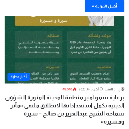
أكمل القراءة »
أخبار محلية
إدارة النشر
أكتوبر 14, 2025
48٬040
برعاية سمو أمير منطقة المدينة المنورة الشؤون
الدينية تكمل استعداداتها لانطلاق ملتقى «مآثر
سماحة الشيخ عبدالعزيز بن صالح – سيرة
ومسيرة»