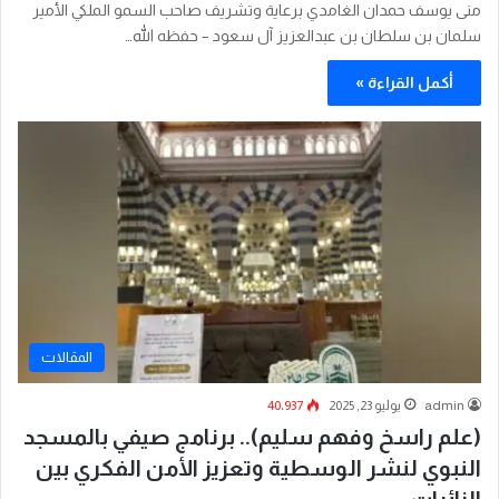
منى يوسف حمدان الغامدي برعاية وتشريف صاحب السمو الملكي الأمير
سلمان بن سلطان بن عبدالعزيز آل سعود – حفظه الله…
أكمل القراءة »
المقالات
admin
يوليو 23, 2025
40٬937
(علم راسخ وفهم سليم).. برنامج صيفي بالمسجد
النبوي لنشر الوسطية وتعزيز الأمن الفكري بين
الزائرات