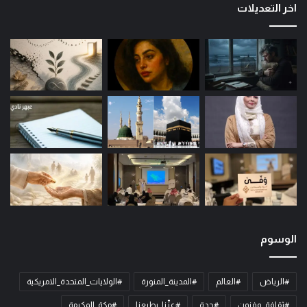
اخر التعديلات
الوسوم
#الرياض
#العالم
#المدينة_المنورة
#الولايات_المتحدة_الامريكية
#ثقافة_وفنون
#جدة
#عزّنا_بطبعنا
#مكة_المكرمة