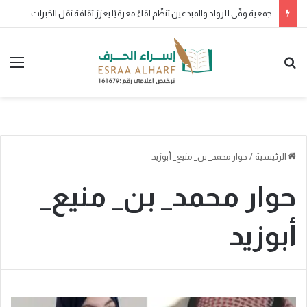
جمعية وفّى للرواد والمبدعين تنظّم لقاءً معرفيًا يعزز ثقافة نقل الخبرات وصناعة الأثر
بحث عن
الق
الرئيسية
/
حوار محمد_ بن_ منيع_ أبوزيد
حوار محمد_ بن_ منيع_
أبوزيد