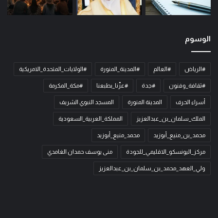
الوسوم
#الرياض
#العالم
#المدينة_المنورة
#الولايات_المتحدة_الامريكية
#ثقافة_وفنون
#جدة
#عزّنا_بطبعنا
#مكة_المكرمة
أسراء الحرف
المدينة المنورة
المسجد النبوي الشريف
الملك_سلمان_بن_عبدالعزيز
المملكة_العربية_السعودية
محمد_بن_منيع_أبوزيد
محمد_منيع_أبوزيد
مركز_اليونسكو_الاقليمي_للجودة
منى يوسف حمدان الغامدي
ولي_العهد_محمد_بن_سلمان_بن_عبدالعزيز