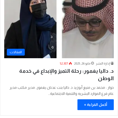
المقالات
إدارة النشر
مايو 26, 2025
52٬387
د. داليا يغمور: رحلة التميز والإبداع في خدمة
الوطن
حوار : محمد بن منيع أبوزيد ‏د. داليا بنت عدنان يغمور، مدير مكتب مدير
عام فرع الموارد البشريه والتنمية الاجتماعية…
أكمل القراءة »