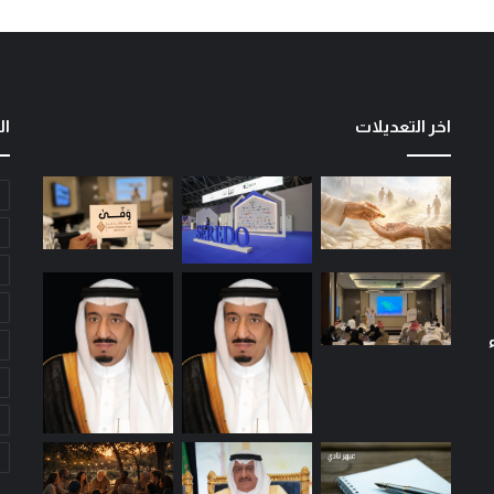
ا
ل
م
ا
ل
اخر التعديلات
ال
إ
س
ل
ا
م
ي