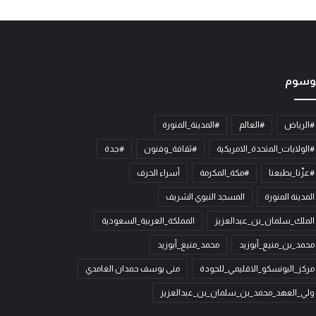
وسوم
#الرياض
#العالم
#المدينة_المنورة
#الولايات_المتحدة_الامريكية
#ثقافة_وفنون
#جدة
#عزّنا_بطبعنا
#مكة_المكرمة
أسراء الحرف
المدينة المنورة
المسجد النبوي الشريف
الملك_سلمان_بن_عبدالعزيز
المملكة_العربية_السعودية
محمد_بن_منيع_أبوزيد
محمد_منيع_أبوزيد
مركز_اليونسكو_الاقليمي_للجودة
منى يوسف حمدان الغامدي
ولي_العهد_محمد_بن_سلمان_بن_عبدالعزيز