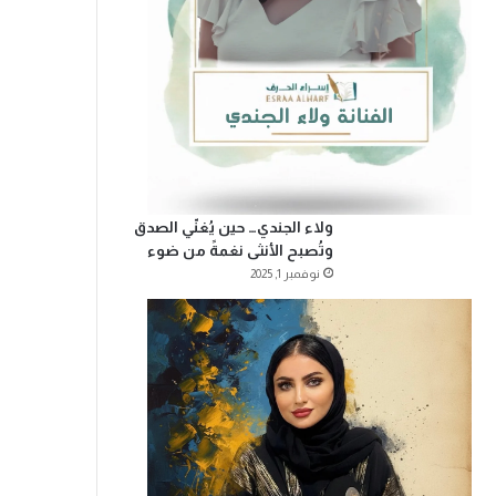
ولاء الجندي… حين يُغنّي الصدق
وتُصبح الأنثى نغمةً من ضوء
نوفمبر 1, 2025