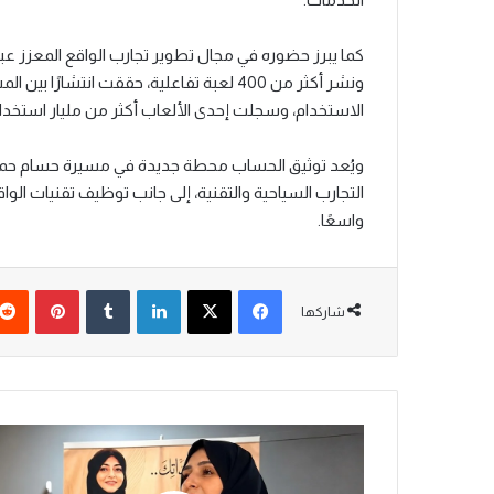
كما يبرز حضوره في مجال تطوير تجارب الواقع المعزز عب
ونشر أكثر من 400 لعبة تفاعلية، حققت انت
الاستخدام، وسجلت إحدى الألعاب أكثر من مليار استخدام
ويُعد توثيق الحساب محطة جديدة في مسيرة حسام حمد
التجارب السياحية والتقنية، إلى جانب توظيف تقنيات الو
واسعًا.
فيسبوك
‫X
لينكدإن
‏Tumblr
بينتيريست
شاركها
و
ر
ش