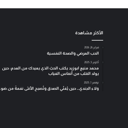
و
ع
ي
ا
ل
الأكثر مشاهدة
ذ
ا
ت
فبراير 26, 2026
ي
الحب المرضي والصحة النفسية
و
أكتوبر 5, 2025
ص
محمد منيع ابوزيد يكتب الحبّ الذي يعيدك من العدم: حين
ن
يولد القلب من أنفاس الغياب
ا
ع
نوفمبر 1, 2025
ولاء الجندي… حين يُغنّي الصدق وتُصبح الأنثى نغمةً من ضوء
ة
ا
ل
ق
ر
ا
ر