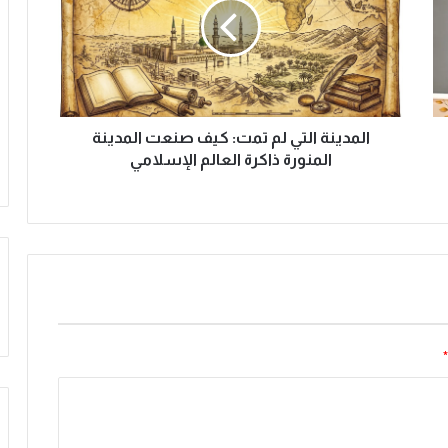
د
ي
ن
ة
ا
ل
ت
المدينة التي لم تمت: كيف صنعت المدينة
ي
المنورة ذاكرة العالم الإسلامي
ل
م
ت
م
ت
:
ك
ي
ف
*
ص
ن
ع
ت