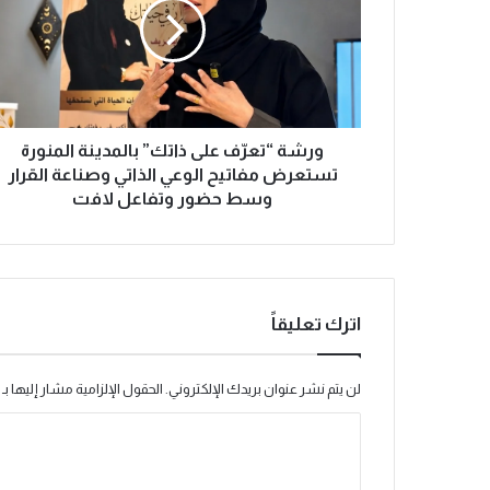
ة
“
ت
ع
رّ
ف
ع
ورشة “تعرّف على ذاتك” بالمدينة المنورة
ل
تستعرض مفاتيح الوعي الذاتي وصناعة القرار
ى
وسط حضور وتفاعل لافت
ذ
ا
ت
ك
”
اترك تعليقاً
ب
ا
ل
لن يتم نشر عنوان بريدك الإلكتروني.
الحقول الإلزامية مشار إليها بـ
م
د
ا
ي
ل
ن