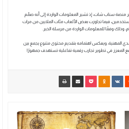
ر منصة سناب شات، إذ تشير المعلومات الواردة إلى أنه صمّم
شارًا بين المستخدمين، فيما تجاوزت بعض الألعاب مئات الملايين من مرات
، وذلك وفقًا للمعلومات الواردة من مرسلة الخبر.
ي المهنية، ويعكس اهتمامه بتقديم محتوى متنوع يجمع بين
اقع المعزز في تطوير تجارب رقمية تفاعلية تستهدف جمهورًا
‏Reddit
‏VKontakte
Odnoklassniki
‫Pocket
مشاركة عبر البريد
طباعة
ا
ل
م