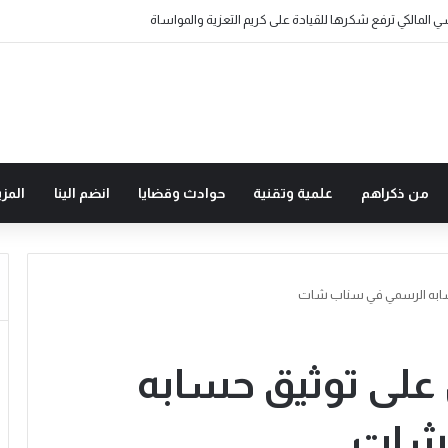
المالكي ترفع شكرها للقيادة على كريم التعزية والمواساة
من ذكراهم
علمية وتقنية
حوادث وقضايا
انضم الينا
المزي
ابه الرسمي في سناب شات
لى توثيق حسابه
 شات