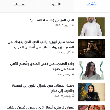
ث
الأشهر
الأخيرة
تعليقات
ع
ن
:
الحب المرضي والصحة النفسية
فبراير 26, 2026
محمد منيع ابوزيد يكتب الحبّ الذي يعيدك من
العدم: حين يولد القلب من أنفاس الغياب
أكتوبر 5, 2025
ولاء الجندي… حين يُغنّي الصدق وتُصبح الأنثى
نغمةً من ضوء
نوفمبر 1, 2025
وهبة العطار… حين يتحوّل اللون إلى قصيدة
والحرف إلى جناح
نوفمبر 19, 2025
غفران قرملي: أعمال تُرى بالعين وتُحسّ بالقلب