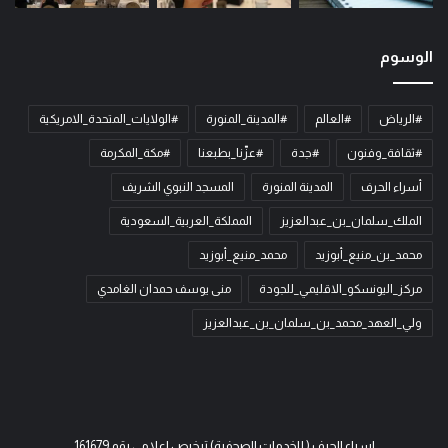
الوسوم
#الرياض
#العالم
#المدينة_المنورة
#الولايات_المتحدة_الامريكية
#ثقافة_وفنون
#جدة
#عزّنا_بطبعنا
#مكة_المكرمة
أسراء الحرف
المدينة المنورة
المسجد النبوي الشريف
الملك_سلمان_بن_عبدالعزيز
المملكة_العربية_السعودية
محمد_بن_منيع_أبوزيد
محمد_منيع_أبوزيد
مركز_اليونسكو_الاقليمي_للجودة
منى يوسف حمدان الغامدي
ولي_العهد_محمد_بن_سلمان_بن_عبدالعزيز
اسراء الحرف ( للخدمات الصحفية) ترخيص اعلامي رقم 161679