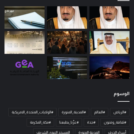
الوسوم
#الرياض
#العالم
#المدينة_المنورة
#الولايات_المتحدة_الامريكية
#ثقافة_وفنون
#جدة
#عزّنا_بطبعنا
#مكة_المكرمة
أسراء الحرف
المدينة المنورة
المسجد النبوي الشريف