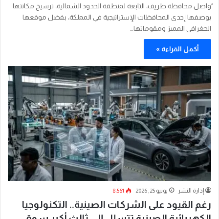
ُواصل محافظة طريف، التابعة لمنطقة الحدود الشمالية، ترسيخ مكانتها
بوصفها إحدى المحافظات الإستراتيجية في المملكة، بفضل موقعها
الجغرافي المميز ومقوماتها…
أكمل القراءة »
إدارة النشر
يونيو 25, 2026
8٬561
رغم القيود على الشركات الصينية.. التكنولوجيا
الكهربائية الصينية تتسلل إلى ثالث أكبر سوق