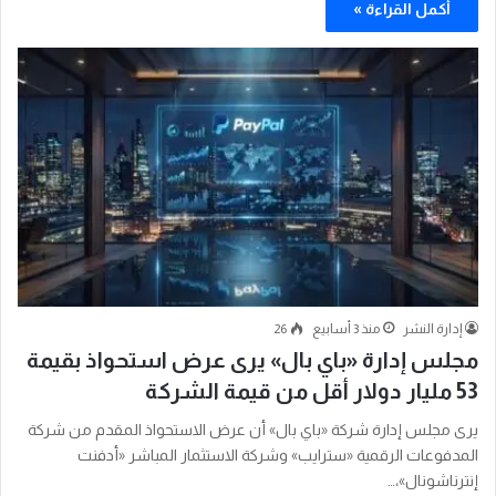
أكمل القراءة »
إدارة النشر
منذ 3 أسابيع
26
مجلس إدارة «باي بال» يرى عرض استحواذ بقيمة
53 مليار دولار أقل من قيمة الشركة
يرى مجلس إدارة شركة «باي بال» أن عرض الاستحواذ المقدم من شركة
المدفوعات الرقمية «سترايب» وشركة الاستثمار المباشر «أدفنت
إنترناشونال»،…