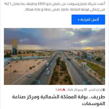
أعلنت شركة مايكروسوفت عن خفض نحو 4800 وظيفة، بما يعادل 2.1%
من إجمالي قوتها العاملة عالميًا، ضمن خطة لإعادة هيكلة…
أكمل القراءة »
إدارة النشر
يونيو 28, 2026
7٬339
طريف.. بوابة المملكة الشمالية ومركز صناعة
الفوسفات