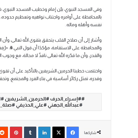
وفي المسجد النبوي، بيّن إمام وخطيب المسجد النبوي، ف
بالمحافظة على أوامره واجتناب نواهيه وتعظيم حدوده، و
نفسه وأهله وماله.
وأشار إلى أن صلاح القلب يتحقق بتقوى الله تعالى، وأن
والمحافظة على الاستقامة، مؤكدًا أن قول النبي ﷺ: «رُفِعَ
والقدر، وأن ما قدّره الله تعالى نافذٌ لا محالة، مع وجوب
واختتمت خطبتا الحرمين الشريفين بالتأكيد على أن تقوى ا
وقدره، تمثل ركائز أساسية في بناء الفرد والمجتمع، وت
#إسراء_الحرف #الحرمين_الشريفين #ا
#عبدالله_الجهني #علي_الحذيفي #صلة_ا
فيسبوك
‫X
لينكدإن
‏Tumblr
بينتيريست
شاركها