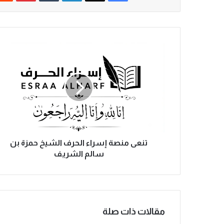
ت
ن
ع
ى
م
ن
ص
ة
إ
س
تنعى منصة إسراء الحرف الشيخ حمزة بن
ر
سالم الشريف
ا
ء
ا
ل
ح
مقالات ذات صلة
ر