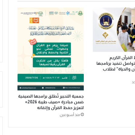
ن
ت
ح
ر
ر
م
ن
أ
ق
لقرآن الكريم
ن
واصل تنفيذ برنامجها
ع
ن والحياة” لطلاب
ة
ا
د
ل
ج
جمعية التحبير تُطلق برامجها الصيفية
م
ضمن مبادرة «صيف طيبة 2026»
ي
لتعزيز حفظ القرآن وإتقانه
ع
منذ أسبوعين
؟
!