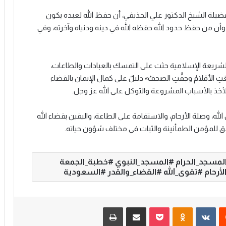
ضيلة الشيخ الدكتور علي الحذيفي، أن حفظ الله لعبده يكون
أن من حفظ حدود الله حفظه الله في دينه ودنياه وآخرته، وفي
 الشريعة الإسلامية حثت على التمسك بالعبادات والطاعات،
تِ الأقلامُ وجفَّتِ الصحفُ» دليلٌ على كمال الإيمان بالقضاء
 الأخذ بالأسباب المشروعة والتوكل على الله عز وجل.
لله، وصلة الأرحام، والاستقامة على الطاعة، واليقين بقضاء الله
حقق للمؤمن الطمأنينة والثبات في مختلف شؤون حياته.
لمسجد_الحرام #المسجد_النبوي #خطبة_الجمعة
لأرحام #تقوى_الله #القضاء_والقدر #السعودية
‏Reddit
‏VKontakte
Odnoklassniki
‫Pocket
مشاركة عبر البريد
طباعة