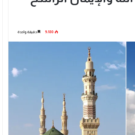
9٬180
دقيقة واحدة