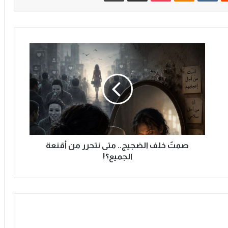
ص
م
تٌ
خ
ل
ف
ا
ل
ض
ج
صمتٌ خلف الضجيج.. متى نتحرر من أقنعة
ي
الجميع؟!
ج
.
.
م
ت
ى