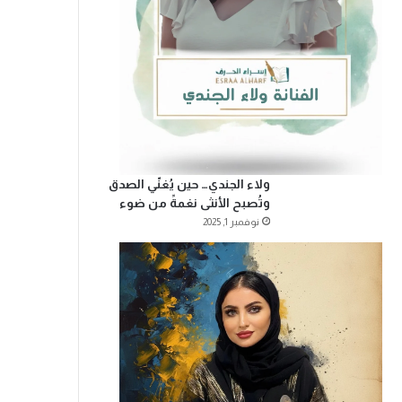
ولاء الجندي… حين يُغنّي الصدق
وتُصبح الأنثى نغمةً من ضوء
نوفمبر 1, 2025