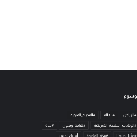
وسوم
#الرياض
#العالم
#المدينة_المنورة
#الولايات_المتحدة_الامريكية
#ثقافة_وفنون
#جدة
#عزّنا_بطبعنا
#مكة_المكرمة
أسراء الحرف