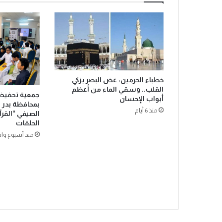
ف
ا
ل
ش
ي
خ
ح
م
خطباء الحرمين: غض البصر يزكي
ز
القلب.. وسقي الماء من أعظم
جمعية تحفيظ ا
ة
أبواب الإحسان
بمحافظة بدر ت
ب
منذ 6 أيام
الصيفي “القرآ
ن
الحلقات
س
منذ أسبوع واح
ا
ل
م
ا
ل
ش
ر
ي
ف