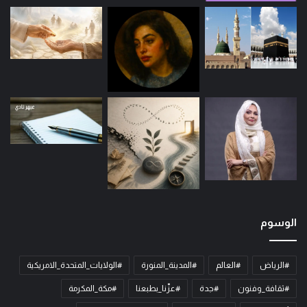
الوسوم
#الرياض
#العالم
#المدينة_المنورة
#الولايات_المتحدة_الامريكية
#ثقافة_وفنون
#جدة
#عزّنا_بطبعنا
#مكة_المكرمة