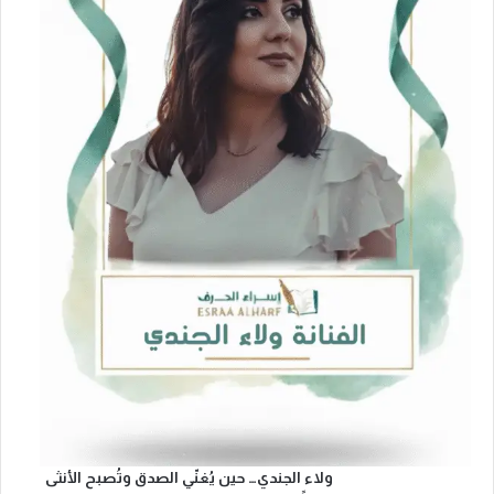
ولاء الجندي… حين يُغنّي الصدق وتُصبح الأنثى