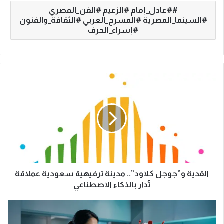
#عادل_إمام #الزعيم #الفن_المصري
#السينما_المصرية #المسرح_العربي #الثقافة_والفنون
#إسراء_الحرف
ا
ل
ق
د
ي
ة
و
”
ج
و
القدية و”جوجل كلاود”.. مدينة ترفيهية سعودية عملاقة
ج
تُدار بالذكاء الاصطناعي
ل
ك
ز
ل
ر