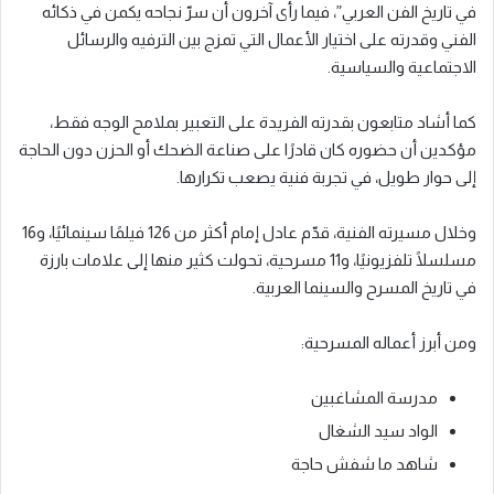
في تاريخ الفن العربي”، فيما رأى آخرون أن سرّ نجاحه يكمن في ذكائه
الفني وقدرته على اختيار الأعمال التي تمزج بين الترفيه والرسائل
الاجتماعية والسياسية.
كما أشاد متابعون بقدرته الفريدة على التعبير بملامح الوجه فقط،
مؤكدين أن حضوره كان قادرًا على صناعة الضحك أو الحزن دون الحاجة
إلى حوار طويل، في تجربة فنية يصعب تكرارها.
وخلال مسيرته الفنية، قدّم عادل إمام أكثر من 126 فيلمًا سينمائيًا، و16
مسلسلًا تلفزيونيًا، و11 مسرحية، تحولت كثير منها إلى علامات بارزة
في تاريخ المسرح والسينما العربية.
ومن أبرز أعماله المسرحية:
مدرسة المشاغبين
الواد سيد الشغال
شاهد ما شفش حاجة