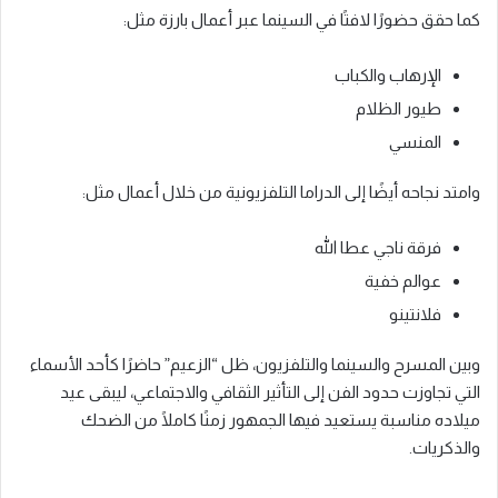
كما حقق حضورًا لافتًا في السينما عبر أعمال بارزة مثل:
الإرهاب والكباب
طيور الظلام
المنسي
وامتد نجاحه أيضًا إلى الدراما التلفزيونية من خلال أعمال مثل:
فرقة ناجي عطا الله
عوالم خفية
فلانتينو
وبين المسرح والسينما والتلفزيون، ظل “الزعيم” حاضرًا كأحد الأسماء
التي تجاوزت حدود الفن إلى التأثير الثقافي والاجتماعي، ليبقى عيد
ميلاده مناسبة يستعيد فيها الجمهور زمنًا كاملًا من الضحك
والذكريات.