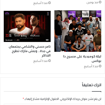
منذ يومين
منذ 3 أسابيع
ي
ف
ة
ت
ع
ح
م
آ
ل
ف
ا
ا
ق
قً
ة
ا
تُ
و
تامر حسني والشامي يجتمعان
د
ا
في جدة.. وبنش مارك تطرح
ا
ع
التذاكر
ليلة كوميدية على مسرح ذا
ر
د
بوكس
منذ 3 أسابيع
ب
ة
منذ 3 أسابيع
ا
ل
ل
ت
ذ
ح
ك
س
اترك تعليقاً
ا
ي
ء
ن
ا
ع
لن يتم نشر عنوان بريدك الإلكتروني.
الحقول الإلزامية مشار إليها بـ
*
ل
ل