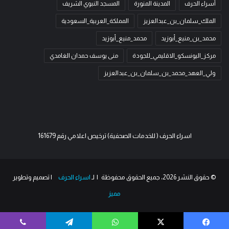
أسراء الحرف
المدينة المنورة
المسجد النبوي الشريف
الملك_سلمان_بن_عبدالعزيز
المملكة_العربية_السعودية
محمد_بن_منيع_أبوزيد
محمد_منيع_أبوزيد
مركز_اليونسكو_الاقليمي_للجودة
منى يوسف حمدان الغامدي
ولي_العهد_محمد_بن_سلمان_بن_عبدالعزيز
اسراء الحرف ( للخدمات الصحفية) ترخيص اعلامي رقم 161679
© حقوق النشر 2026، جميع الحقوق محفوظة | لـ
اسراء الحرف
| تصميم وتطوير
مميز