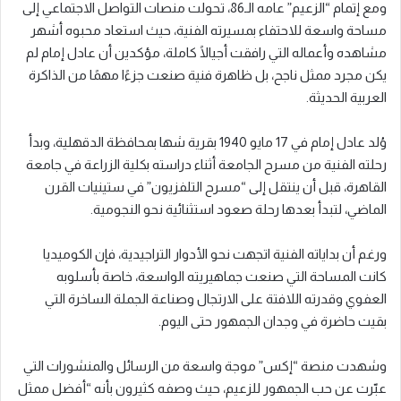
ومع إتمام “الزعيم” عامه الـ86، تحولت منصات التواصل الاجتماعي إلى
مساحة واسعة للاحتفاء بمسيرته الفنية، حيث استعاد محبوه أشهر
مشاهده وأعماله التي رافقت أجيالًا كاملة، مؤكدين أن عادل إمام لم
يكن مجرد ممثل ناجح، بل ظاهرة فنية صنعت جزءًا مهمًا من الذاكرة
العربية الحديثة.
وُلد عادل إمام في 17 مايو 1940 بقرية شها بمحافظة الدقهلية، وبدأ
رحلته الفنية من مسرح الجامعة أثناء دراسته بكلية الزراعة في جامعة
القاهرة، قبل أن ينتقل إلى “مسرح التلفزيون” في ستينيات القرن
الماضي، لتبدأ بعدها رحلة صعود استثنائية نحو النجومية.
ورغم أن بداياته الفنية اتجهت نحو الأدوار التراجيدية، فإن الكوميديا
كانت المساحة التي صنعت جماهيريته الواسعة، خاصة بأسلوبه
العفوي وقدرته اللافتة على الارتجال وصناعة الجملة الساخرة التي
بقيت حاضرة في وجدان الجمهور حتى اليوم.
وشهدت منصة “إكس” موجة واسعة من الرسائل والمنشورات التي
عبّرت عن حب الجمهور للزعيم، حيث وصفه كثيرون بأنه “أفضل ممثل