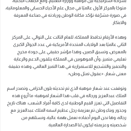
بشراكة استراتيجية بين موهبة ووزارة التعليم، ومع الجهات البحثية،
متوجًا بالمركز الأول عالميًا في مجال علم الأحياء الحسابي والمعلوماتية،
في صورة مشرّفة تؤكد مكانة الوطن وريادته في صناعة المعرفة
والابتكار.
وبهذه الأرقام تحافظ المملكة، للعام الثالث على التوالي، على المركز
الثاني عالميًا بعد الولايات المتحدة الأمريكية في عدد الجوائز الكبرى
بالمعرض، وتسبق الصين، وهذا مؤشر حقيقي على جودة مخرج
تعليمي متميز، وأن الموهوبين في المملكة يتلقون الدعم والرعاية
والتحفيز والتشجيع للاستمرارية في هذا التميز العالمي، وهذه حقيقة
معنى شعار: «عقول تمثل وطن».
وتوقفت عند شعار موهبة الذي تم تحديثه بلون الخزامى، وتصدر اسم
الملك عبدالعزيز ورجاله في قلب هذا الشعار لموهبة؛ ما أروع هذه
التفاصيل التي تعزز القيم الوطنية لدى كافة أفراد الشعب. هناك تاريخ
وجذور وبناء وطن تم بعزيمة رجل عظيم اسمه الملك عبدالعزيز مع
رجاله، وها نحن اليوم أحفاده نعمل بهمة عالية، ونستلهم من
شخصيته وعزيمته ليكون لنا الصدارة العالمية.