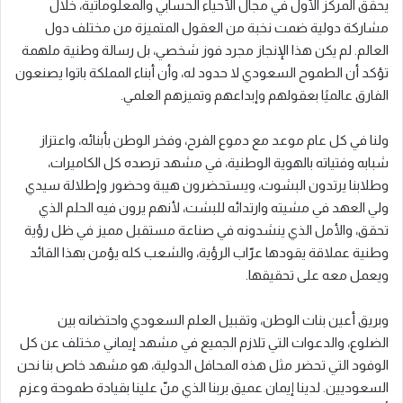
يحقق المركز الأول في مجال الأحياء الحسابي والمعلوماتية، خلال
مشاركة دولية ضمت نخبة من العقول المتميزة من مختلف دول
العالم. لم يكن هذا الإنجاز مجرد فوز شخصي، بل رسالة وطنية ملهمة
تؤكد أن الطموح السعودي لا حدود له، وأن أبناء المملكة باتوا يصنعون
الفارق عالميًا بعقولهم وإبداعهم وتميزهم العلمي.
ولنا في كل عام موعد مع دموع الفرح، وفخر الوطن بأبنائه، واعتزاز
شبابه وفتياته بالهوية الوطنية، في مشهد ترصده كل الكاميرات،
وطلابنا يرتدون البشوت، ويستحضرون هيبة وحضور وإطلالة سيدي
ولي العهد في مشيته وارتدائه للبشت، لأنهم يرون فيه الحلم الذي
تحقق، والأمل الذي ينشدونه في صناعة مستقبل مميز في ظل رؤية
وطنية عملاقة يقودها عرّاب الرؤية، والشعب كله يؤمن بهذا القائد
ويعمل معه على تحقيقها.
وبريق أعين بنات الوطن، وتقبيل العلم السعودي واحتضانه بين
الضلوع، والدعوات التي تلازم الجميع في مشهد إيماني مختلف عن كل
الوفود التي تحضر مثل هذه المحافل الدولية، هو مشهد خاص بنا نحن
السعوديين. لدينا إيمان عميق بربنا الذي منّ علينا بقيادة طموحة وعزم