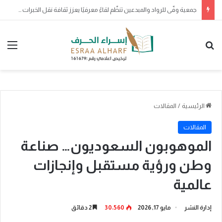
صدور موافقة خادم الحرمين الشريفين على منح وسام الملك عبدالعزيز من الدرجة الثالثة لـ200 مواطن ومواطنة لتبرع كل منهم بأحد أعضائه الرئيسة
بحث عن
الق
الرئيسية
/
المقالات
المقالات
الموهوبون السعوديون… صناعة
وطن ورؤية مستقبل وإنجازات
عالمية
إدارة النشر
مايو 17, 2026
30٬560
2 دقائق