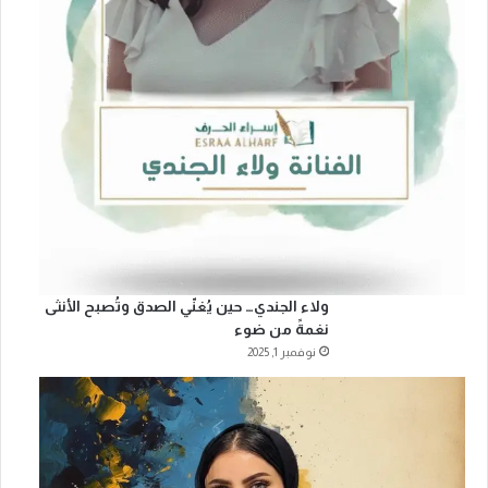
ولاء الجندي… حين يُغنّي الصدق وتُصبح الأنثى
نغمةً من ضوء
نوفمبر 1, 2025