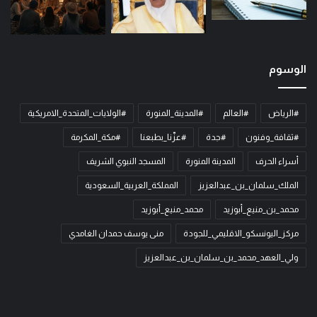
الوسوم
#الرياض
#العالم
#المدينة_المنورة
#الولايات_المتحدة_الامريكية
#ثقافة_وفنون
#جدة
#عزّنا_بطبعنا
#مكة_المكرمة
أسراء الحرف
المدينة المنورة
المسجد النبوي الشريف
الملك_سلمان_بن_عبدالعزيز
المملكة_العربية_السعودية
محمد_بن_منيع_أبوزيد
محمد_منيع_أبوزيد
مركز_اليونسكو_الاقليمي_للجودة
منى يوسف حمدان الغامدي
ولي_العهد_محمد_بن_سلمان_بن_عبدالعزيز