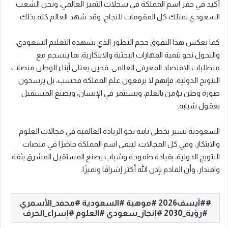
أكيد في حفر اسم المملكة في سجلات التميز العالمي، ونحن الشعب
السعودي نمتلك كل المقومات للنجاح، وقد شهد العالم كله بذلك.
كما يعكس هذا التفوق حجم التطور الذي يشهده التعليم السعودي،
والتحول نحو تنمية المهارات البحثية والابتكارية، بما ينسجم مع
متطلبات الاقتصاد المعرفي العالمي. فحين يعتلي أبناء الوطن منصات
التتويج الدولية، فإنهم لا يرفعون علم المملكة فحسب، بل يرسخون
صورة وطن يؤمن بالعلم، ويستثمر في الإنسان، ويصنع المستقبل
بعقول شبابه.
السعودية تسير بخطى ثابتة نحو الريادة العالمية في مجالات العلوم
والابتكار، وفي كل المجالات، ليبقى اسم المملكة حاضرًا في منصات
التتويج الدولية، بقيادة طموحة وشباب يصنع المستقبل المشرق بثقة
واقتدار، وأن القادم بإذن الله أكثر إشراقًا وتميزًا.
#آيسف2026 #موهبة #السعودية #محمد_الأسمري
#رؤية_2030 #إنجاز_سعودي #العلوم #إسراء_الحرف