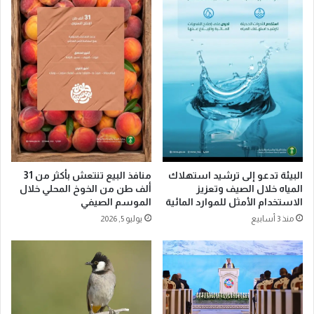
ا
ي
ق
ت
م
ك
ه
ا
ر
ت
ج
”
ا
ف
ن
ي
ا
أ
ل
و
ث
ر
ق
و
البيئة تدعو إلى ترشيد استهلاك
منافذ البيع تنتعش بأكثر من 31
ا
ب
المياه خلال الصيف وتعزيز
ألف طن من الخوخ المحلي خلال
ف
الاستخدام الأمثل للموارد المائية
الموسم الصيفي
ا
ا
ب
منذ 3 أسابيع
يوليو 5, 2026
ت
ع
و
د
ا
س
ل
ر
ش
ق
ع
ة