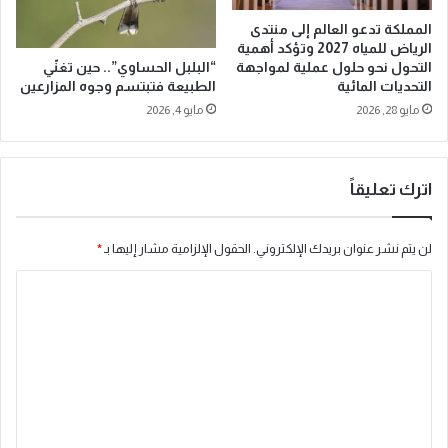
و
ش
ب
المملكة تدعو العالم إلى منتدى
ا
الرياض للمياه 2027 وتؤكد أهمية
ف
ح
“البلبل الحساوي”.. حين تغنّي
التحول نحو حلول عملية لمواجهة
ي
ن
الطبيعة فتبتسم وجوه المزارعين
التحديات المائية
ن
ة
مايو 4, 2026
مايو 28, 2026
س
ن
خ
ق
ت
ل
ه
اترك تعليقاً
ا
ل
ـ
لن يتم نشر عنوان بريدك الإلكتروني.
الحقول الإلزامية مشار إليها بـ
*
1
4
ا
ب
ل
ا
ل
ت
ج
ع
ا
ل
م
ع
ي