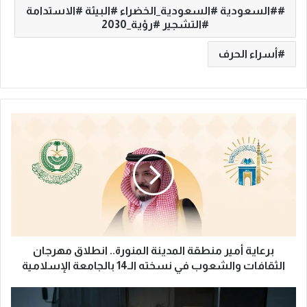
#السعودية #السعودية_الخضراء #البيئة #الاستدامة
#التشجير #رؤية_2030
أسراء الحرف
ب
ر
ع
ا
ي
ة
أ
م
ي
ر
برعاية أمير منطقة المدينة المنورة.. انطلاق مهرجان
م
الثقافات والشعوب في نسخته الـ14 بالجامعة الإسلامية
ن
ط
ا