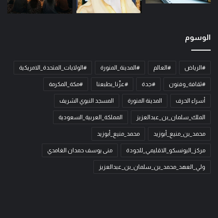
الوسوم
#الرياض
#العالم
#المدينة_المنورة
#الولايات_المتحدة_الامريكية
#ثقافة_وفنون
#جدة
#عزّنا_بطبعنا
#مكة_المكرمة
أسراء الحرف
المدينة المنورة
المسجد النبوي الشريف
الملك_سلمان_بن_عبدالعزيز
المملكة_العربية_السعودية
محمد_بن_منيع_أبوزيد
محمد_منيع_أبوزيد
مركز_اليونسكو_الاقليمي_للجودة
منى يوسف حمدان الغامدي
ولي_العهد_محمد_بن_سلمان_بن_عبدالعزيز