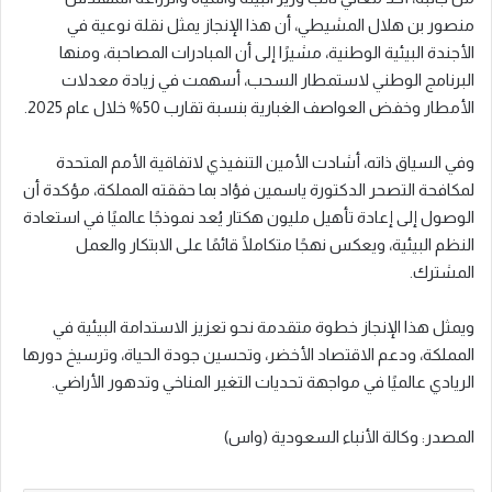
منصور بن هلال المشيطي، أن هذا الإنجاز يمثل نقلة نوعية في
الأجندة البيئية الوطنية، مشيرًا إلى أن المبادرات المصاحبة، ومنها
البرنامج الوطني لاستمطار السحب، أسهمت في زيادة معدلات
الأمطار وخفض العواصف الغبارية بنسبة تقارب 50% خلال عام 2025.
وفي السياق ذاته، أشادت الأمين التنفيذي لاتفاقية الأمم المتحدة
لمكافحة التصحر الدكتورة ياسمين فؤاد بما حققته المملكة، مؤكدة أن
الوصول إلى إعادة تأهيل مليون هكتار يُعد نموذجًا عالميًا في استعادة
النظم البيئية، ويعكس نهجًا متكاملًا قائمًا على الابتكار والعمل
المشترك.
ويمثل هذا الإنجاز خطوة متقدمة نحو تعزيز الاستدامة البيئية في
المملكة، ودعم الاقتصاد الأخضر، وتحسين جودة الحياة، وترسيخ دورها
الريادي عالميًا في مواجهة تحديات التغير المناخي وتدهور الأراضي.
المصدر: وكالة الأنباء السعودية (واس)