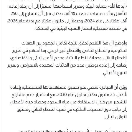
-أيدها الله- بحماية البيئة وتعزيز استدامتها، مشيرًا إلى أن رحلة إعادة
التأهيل بدأت بمساحات بلغت 18 ألف هكتار، قبل أن تتسارع إلى 250
ألف هكتار في عام 2024، وصولًا إلى مليون هكتار مع بداية عام 2026،
في محطة مفصلية لمسار التنمية البيئية في المملكة.
وأوضح أن هذا التقدم تحقق نتيجة تكامل الجهود بين الجهات
الحكومية والقطاع الخاص والقطاع غير الربحي، بما أسهم في تعزيز
الغطاء النباتي، وحماية النظم البيئية، ودعم الأمن البيئي والاقتصادي،
إضافة إلى إعادة توطين عدد من الكائنات المهددة بالانقراض، وتعزيز
التنوع الأحيائي.
وبيّن أن المبادرة تمضي نحو تحقيق مستهدفاتها المستقبلية بإعادة
تأهيل 2.5 مليون هكتار بحلول عام 2030، مع استمرار دعم مشاريع
التشجير من خلال الاستفادة من مياه السدود وحصاد مياه الأمطار،
إلى جانب دور المحميات الملكية في تنمية الغطاء النباتي وتحقيق
التوازن البيئي.
من جانبه، أكد معالي نائب وزير البيئة والمياه والزراعة المهندس