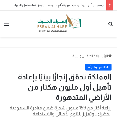
صدور موافقة خادم الحرمين الشريفين على منح وسام الملك عبدالعزيز من الدرجة الثالثة لـ200 مواطن ومواطنة لتبرع كل منهم بأحد أعضائه الرئيسة
بحث عن
الق
الرئيسية
/
الطقس والبيئة
الطقس والبيئة
المملكة تحقق إنجازًا بيئيًا بإعادة
تأهيل أول مليون هكتار من
الأراضي المتدهورة
زراعة أكثر من 159 مليون شجرة ضمن مبادرة السعودية
الخضراء… وتعزيز للتنوع الأحيائي والاستدامة