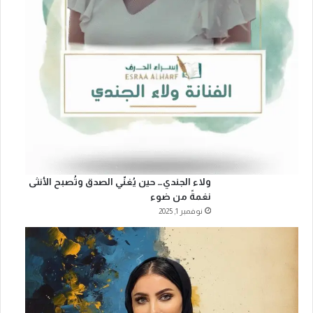
ولاء الجندي… حين يُغنّي الصدق وتُصبح الأنثى
نغمةً من ضوء
نوفمبر 1, 2025