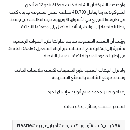
وأوضحت الشركة أن الشاحنة كانت محمّلة بنحو 12 طنًا من
الشوكولاتة، بما يعادل 413,793 قطعة، ضمن مجموعة جديدة كانت
في طريقها للتوزيع في الأسواق الأوروبية، حيث انطلقت من وسط
إيطاليا متجهة إلى بولندا، إلا أنها لم تصل إلى وجهتها النهائية.
وبيّنت أن الشحنة المفقودة قد يتم تداولها خارج القنوات الرسمية،
مشيرةً إلى إمكانية تتبع المنتجات عبر أرقام التشغيل (Batch Code)،
في إطار الجهود المبذولة لتعقب مسار الشحنة.
ولا تزال الجهات المعنية تتابع التحقيقات لكشف ملابسات الحادثة
وتحديد موقع الشاحنة والبضائع المسروقة.
إعداد وتحرير: محمد منيع أبوزيد – إسراء الحرف
المصدر: بحسب وسائل إعلام دولية
#كيت_كات #أوروبا #سرقة #أخبار_غريبة #Nestle