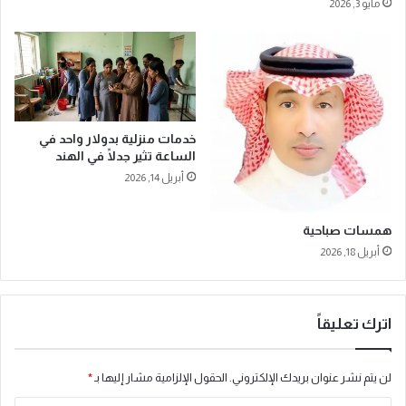
مايو 3, 2026
ل
م
ي
ا
و
ع
ن
ا
ه
ل
ك
ل
ت
ج
ا
خدمات منزلية بدولار واحد في
ن
الساعة تثير جدلًا في الهند
ر
ة
م
ا
أبريل 14, 2026
ن
ل
ا
د
همسات صباحية
ل
ا
أ
أبريل 18, 2026
ئ
ر
م
ا
ة
ض
ل
اترك تعليقاً
ي
ل
ا
ح
ل
ج
لن يتم نشر عنوان بريدك الإلكتروني.
الحقول الإلزامية مشار إليها بـ
*
م
و
ت