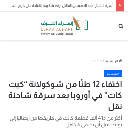
الأرواح جنود مجندة
بحث عن
الق
الرئيسية
/
منوعات
منوعات
اختفاء 12 طنًا من شوكولاتة “كيت
كات” في أوروبا بعد سرقة شاحنة
نقل
أكثر من 413 ألف قطعة كانت في طريقها من إيطاليا إلى
بولندا قبل أن تختفي بالكامل