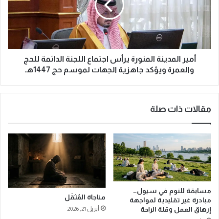
ا
ا
ب
ل
ي
م
ئ
د
يً
ي
ا
ن
أمير المدينة المنورة يرأس اجتماع اللجنة الدائمة للحج
ب
ة
والعمرة ويؤكد جاهزية الجهات لموسم حج 1447هـ
إ
ا
ع
ل
ا
م
مقالات ذات صلة
د
ن
ة
و
ت
ر
أ
ة
ه
ي
ي
ر
ل
أ
أ
س
مسابقة للنوم في سيول…
و
ا
مناجاة المُثقَل
مبادرة غير تقليدية لمواجهة
ل
ج
إرهاق العمل وقلة الراحة
أبريل 21, 2026
م
ت