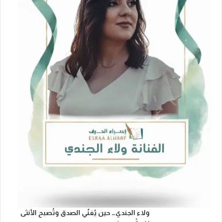
ولاء الجندي… حين يُغنّي الصدق وتُصبح الأنثى