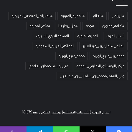
#الرياض
#العالم
#المدينة_المنورة
#الولايات_المتحدة_الامريكية
#ثقافة_وفنون
#جدة
#عزّنا_بطبعنا
#مكة_المكرمة
أسراء الحرف
المدينة المنورة
المسجد النبوي الشريف
الملك_سلمان_بن_عبدالعزيز
المملكة_العربية_السعودية
محمد_بن_منيع_أبوزيد
محمد_منيع_أبوزيد
مركز_اليونسكو_الاقليمي_للجودة
منى يوسف حمدان الغامدي
ولي_العهد_محمد_بن_سلمان_بن_عبدالعزيز
اسراء الحرف ( للخدمات الصحفية) ترخيص اعلامي رقم 161679