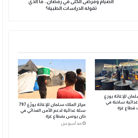
ض
الصيام ومرضى الكلى في رمضان.. ما الذي
ى
تقوله الدراسات الطبية؟
ا
ل
ك
ل
ى
ف
ي
ر
م
ض
ا
ن
.
مان للإغاثة يوزع
.
وجبة غذائية ساخنة في
مركز الملك سلمان للإغاثة يوزّع 797
م
قطاع غزة
سلة غذائية لدعم الأمن الغذائي في
ا
خان يونس بقطاع غزة
ا
منذ أسبوعين
ل
ذ
ي