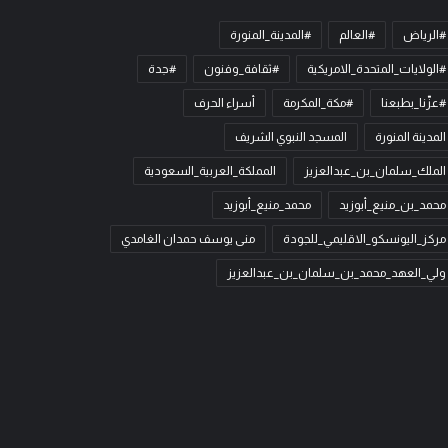
#الرياض
#العالم
#المدينة_المنورة
#الولايات_المتحدة_الامريكية
#ثقافة_وفنون
#جدة
#عزّنا_بطبعنا
#مكة_المكرمة
أسراء الحرف
المدينة المنورة
المسجد النبوي الشريف
الملك_سلمان_بن_عبدالعزيز
المملكة_العربية_السعودية
محمد_بن_منيع_أبوزيد
محمد_منيع_أبوزيد
مركز_اليونسكو_الاقليمي_للجودة
منى يوسف حمدان الغامدي
ولي_العهد_محمد_بن_سلمان_بن_عبدالعزيز