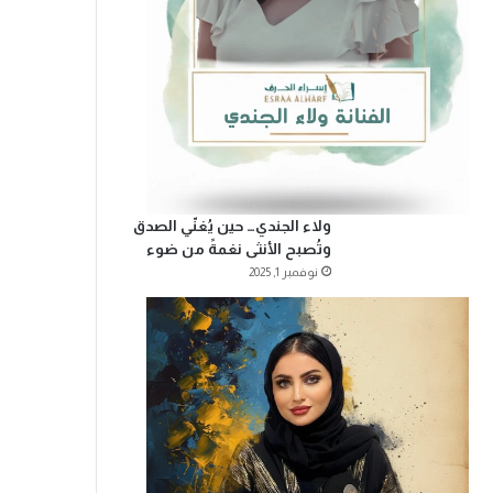
ولاء الجندي… حين يُغنّي الصدق
وتُصبح الأنثى نغمةً من ضوء
نوفمبر 1, 2025