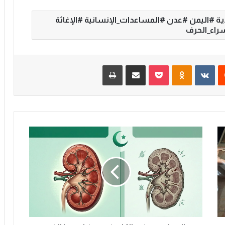
 #اليمن #عدن #المساعدات_الإنسانية #الإغاثة
راء_الحرف
‏Reddit
‏VKontakte
Odnoklassniki
‫Pocket
مشاركة عبر البريد
طباعة
ا
ل
ص
ي
ا
م
و
م
ر