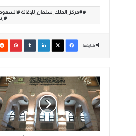
#مركز_الملك_سلمان_للإغاثة #السعودية
#إس
فيسبوك
‫X
لينكدإن
‏Tumblr
بينتيريست
شاركها
م
ع
ر
ض
ع
م
ا
ر
ة