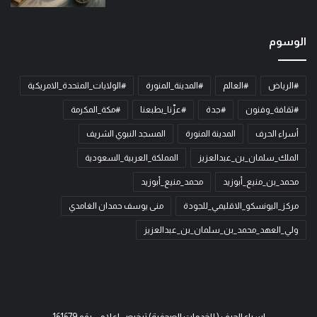
الوسوم
#الرياض
#العالم
#المدينة_المنورة
#الولايات_المتحدة_الامريكية
#ثقافة_وفنون
#جدة
#عزّنا_بطبعنا
#مكة_المكرمة
أسراء الحرف
المدينة المنورة
المسجد النبوي الشريف
الملك_سلمان_بن_عبدالعزيز
المملكة_العربية_السعودية
محمد_بن_منيع_أبوزيد
محمد_منيع_أبوزيد
مركز_اليونسكو_الاقليمي_للجودة
منى يوسف حمدان الغامدي
ولي_العهد_محمد_بن_سلمان_بن_عبدالعزيز
اسراء الحرف ( للخدمات الصحفية) ترخيص اعلامي رقم 161679