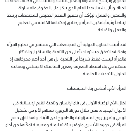
الحقوق وترسيخ المساواة وتمكين النساء والفتيات في مختلف مجالات
الحياة. ويأتي شعار هذا العام، الذي يركز على الحقوق والمساواة
والتمكين والعمل، ليؤكد أن تحقيق التقدم الحقيقي للمجتمعات يرتبط
ارتباطاً وثيقاً بتمكين المرأة وإطلاق إمكاناتها الكاملة في التعليم
والعمل والقيادة.
لقد أثبتت التجارب الدولية أن المجتمعات التي تستثمر في تعليم المرأة
وتمكينها تحقق مستويات أعلى من التنمية والاستقرار والابتكار.
فالمرأة ليست فقط شريكاً في التنمية، بل هي أحد أهم محركاتها، إذ
تسهم في بناء اقتصاد المعرفة وتعزيز التماسك الاجتماعي وصناعة
الحلول للتحديات العالمية.
المرأة الأم… أساس بناء المجتمعات
تظل الأم الركيزة الأولى في بناء الإنسان وتنمية القيم الإنسانية في
الأجيال الجديدة. فمن خلال دورها التربوي، تسهم الأم في تشكيل
الوعي وتعزيز روح المسؤولية والطموح لدى الأبناء. ولهذا فإن دعم
المرأة في دورها الأسري وتوفير بيئة تعليمية ومعرفية تمكّنها من أداء