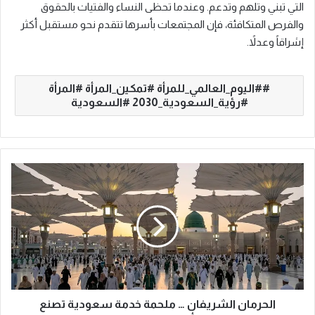
التي تبني وتلهم وتدعم. وعندما تحظى النساء والفتيات بالحقوق
والفرص المتكافئة، فإن المجتمعات بأسرها تتقدم نحو مستقبل أكثر
إشراقاً وعدلاً.
#اليوم_العالمي_للمرأة #تمكين_المرأة #المرأة
#رؤية_السعودية_2030 #السعودية
ا
ل
ح
ر
م
ا
ن
ا
ل
ش
الحرمان الشريفان … ملحمة خدمة سعودية تصنع