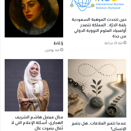
ص
ظ
ن
ل
ع
ا
حين تتحدث الموهبة السعودية
ا
ت
بلغة الذرّة.. المملكة تتصدر
ل
أولمبياد العلوم النووية الدولي
ا
من جدة
ط
ل
م
ع
وُعّاظ
منذ 23 ساعة
أ
م
منذ يومين
ن
ل
ي
ا
ن
ق
ة
ة
ل
.
ض
.
ي
ت
و
ح
ف
ك
ا
م
ل
إ
منال فيصل هاشم الشريف
ر
الهجاري: أسئلة الإعلام التي لا
ل
عندما تتغير العلاقات..هل يتغير
تُقال بصوت عالٍ
ح
الإنسان؟
ك