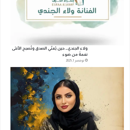
ولاء الجندي… حين يُغنّي الصدق وتُصبح الأنثى
نغمةً من ضوء
نوفمبر 1, 2025