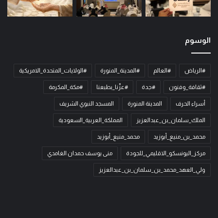
الوسوم
#الرياض
#العالم
#المدينة_المنورة
#الولايات_المتحدة_الامريكية
#ثقافة_وفنون
#جدة
#عزّنا_بطبعنا
#مكة_المكرمة
أسراء الحرف
المدينة المنورة
المسجد النبوي الشريف
الملك_سلمان_بن_عبدالعزيز
المملكة_العربية_السعودية
محمد_بن_منيع_أبوزيد
محمد_منيع_أبوزيد
مركز_اليونسكو_الاقليمي_للجودة
منى يوسف حمدان الغامدي
ولي_العهد_محمد_بن_سلمان_بن_عبدالعزيز