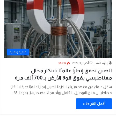
علمية وتقنية
إدارة النشر
أكتوبر 3, 2025
30٬937
الصين تحقق إنجازًا عالميًا بابتكار مجال
مغناطيسي يفوق قوة الأرض بـ 700 ألف مرة
سجّل علماء من معهد فيزياء البلازما الصيني إنجازًا عالميًا جديدًا بابتكار
مغناطيس فائق التوصيل بالكامل يولّد مجالًا مغناطيسيًا بقوة 35.1…
أكمل القراءة »