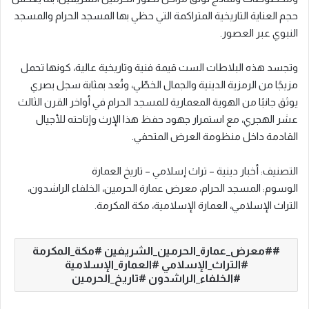
حجم العناية التاريخية المتراكمة التي حظي بها المسجد الحرام والمسجد
النبوي عبر العصور.
وتجسد هذه البلاطات الست قيمة فنية وتاريخية عالية، كونها تحمل
مزيجًا من الرمزية الدينية والجمال الخطّي، وتُعد بمثابة سجل بصري
يوثق جانبًا من الهوية المعمارية للمسجد الحرام في أواخر القرن الثالث
عشر الهجري، مع استمرار جهود حفظ هذا الإرث وإتاحته للأجيال
القادمة داخل منظومة العرض المتحفي.
التصنيف: أخبار دينية – تراث إسلامي – تاريخ العمارة
الوسوم: المسجد الحرام، معرض عمارة الحرمين، الخلفاء الراشدون،
التراث الإسلامي، العمارة الإسلامية، مكة المكرمة.
#معرض_عمارة_الحرمين_الشريفين #مكة_المكرمة
#التراث_الإسلامي #العمارة_الإسلامية
#الخلفاء_الراشدون #تاريخ_الحرمين