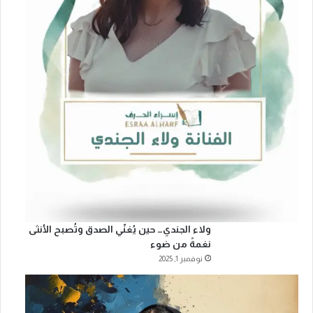
ولاء الجندي… حين يُغنّي الصدق وتُصبح الأنثى
نغمةً من ضوء
نوفمبر 1, 2025