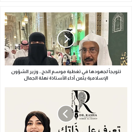
ت
ت
و
ي
ج
اً
ل
ج
ه
و
تتويجاً لجهودها في تغطية موسم الحج.. وزير الشؤون
د
الإسلامية يثمن أداء الأستاذة نهلة الجمال
ه
ا
د
ف
.
ي
ر
ت
ش
غ
ا
ط
ب
ي
ن