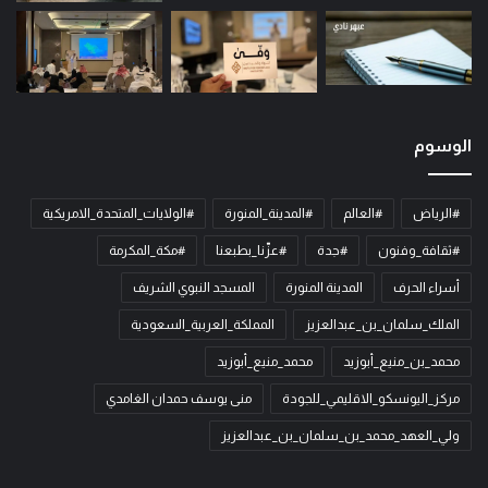
الوسوم
#الرياض
#العالم
#المدينة_المنورة
#الولايات_المتحدة_الامريكية
#ثقافة_وفنون
#جدة
#عزّنا_بطبعنا
#مكة_المكرمة
أسراء الحرف
المدينة المنورة
المسجد النبوي الشريف
الملك_سلمان_بن_عبدالعزيز
المملكة_العربية_السعودية
محمد_بن_منيع_أبوزيد
محمد_منيع_أبوزيد
مركز_اليونسكو_الاقليمي_للجودة
منى يوسف حمدان الغامدي
ولي_العهد_محمد_بن_سلمان_بن_عبدالعزيز