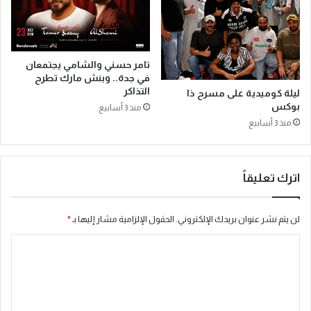
ل
“
إ
ت
س
ع
ل
رّ
تامر حسني والشامي يجتمعان
ا
ف
في جدة.. وبنش مارك تطرح
م
ع
التذاكر
ليلة كوميدية على مسرح ذا
ي
ل
بوكس
منذ 3 أسابيع
ة
ى
منذ 3 أسابيع
ي
ذ
ث
ا
م
ت
ن
ك
اترك تعليقاً
أ
”
د
ل
ا
ت
لن يتم نشر عنوان بريدك الإلكتروني.
الحقول الإلزامية مشار إليها بـ
*
ء
ع
ا
ا
ز
ل
ي
ل
أ
ز
ت
س
ا
ت
ل
ع