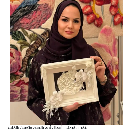
غفران قرملي: أعمال تُرى بالعين وتُحسّ بالقلب