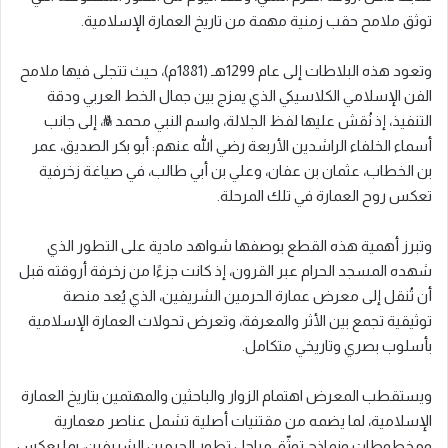
توثق ملامح حقب زمنية مهمة من تاريخ العمارة الإسلامية.
وتعود هذه البلاطات إلى عام 1299هـ (1881م)، حيث تتجلى فيها ملامح
الفن الإسلامي الكلاسيكي الذي يمزج بين جمال الخط العربي ودقة
التنفيذ، إذ نُقش عليها لفظ الجلالة، واسم النبي محمد ﷺ، إلى جانب
أسماء الخلفاء الراشدين الأربعة رضي الله عنهم: أبو بكر الصديق، عمر
بن الخطاب، عثمان بن عفان، وعلي بن أبي طالب، في صياغة زخرفية
تعكس روح العمارة في تلك المرحلة.
وتبرز أهمية هذه القطع بوصفها شواهد مادية على التطور الذي
شهده المسجد الحرام عبر القرون، إذ كانت جزءًا من زخرفة أروقته قبل
أن تُنقل إلى معرض عمارة الحرمين الشريفين، الذي يُعد منصة
توثيقية تجمع بين الأثر والمعرفة، وتعرض تحولات العمارة الإسلامية
بأسلوب بصري وتاريخي متكامل.
ويستقطب المعرض اهتمام الزوار والباحثين والمهتمين بتاريخ العمارة
الإسلامية، لما يضمه من مقتنيات أصلية تشمل عناصر معمارية
ومخطوطات ونماذج توثّق مراحل تطور الحرمين الشريفين، بما يعكس