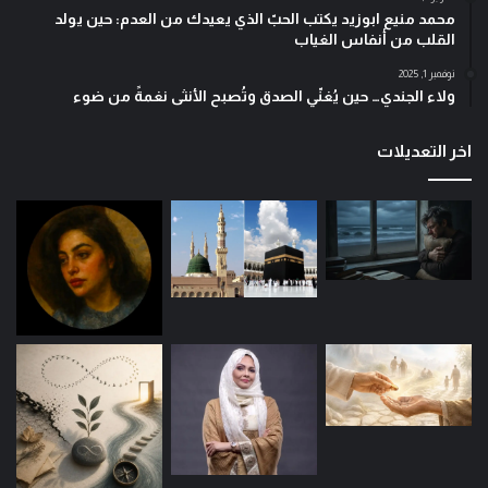
محمد منيع ابوزيد يكتب الحبّ الذي يعيدك من العدم: حين يولد
القلب من أنفاس الغياب
نوفمبر 1, 2025
ولاء الجندي… حين يُغنّي الصدق وتُصبح الأنثى نغمةً من ضوء
اخر التعديلات