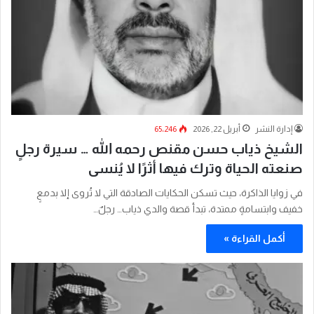
إدارة النشر
أبريل 22, 2026
65٬246
الشيخ ذياب حسن مقنص رحمه الله … سيرة رجلٍ
صنعته الحياة وترك فيها أثرًا لا يُنسى
في زوايا الذاكرة، حيث تسكن الحكايات الصادقة التي لا تُروى إلا بدمعٍ
خفيف وابتسامةٍ ممتدة، تبدأ قصة والدي ذياب… رجلٌ…
أكمل القراءة »