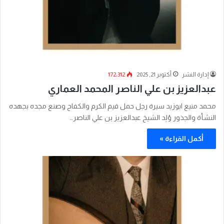
إدارة النشر
أكتوبر 21, 2025
172٬312
عبدالعزيز بن علي الناصر المحمد العماري
محمد منيع ابوزيد سيرة رجل حمل قيم الكرم والكفاح وصنع مجده بجهده
النشأة والجذور وُلِد الشيخ عبدالعزيز بن علي الناصر…
أكمل القراءة »