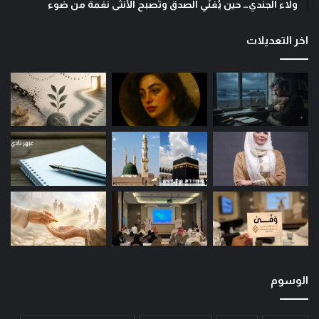
ولاء الجندي… حين يُغنّي الصدق وتُصبح الأنثى نغمةً من ضوء
اخر التعديلات
الوسوم