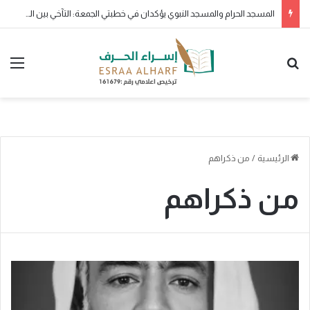
المسجد الحرام والمسجد النبوي يؤكدان في خطبتي الجمعة: التآخي بين المسلمين سبيل القوة.. والتمسك بالكتاب والسنة طريق السعادة
بحث عن
الق
الرئيسية
/
من ذكراهم
من ذكراهم