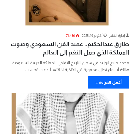
إدارة النشر
أكتوبر 19, 2025
71٬436
طارق عبدالحكيم.. عميد الفن السعودي وصوت
المملكة الذي حمل النغم إلى العالم
محمد منيع ابوزيد في سجلّ التاريخ الثقافي للمملكة العربية السعودية،
هناك أسماء تظل محفورة في الذاكرة لا لأنها أبدعت فحسب،…
أكمل القراءة »