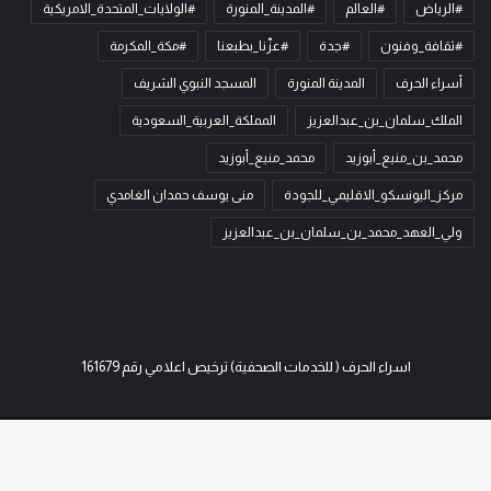
#الرياض
#العالم
#المدينة_المنورة
#الولايات_المتحدة_الامريكية
#ثقافة_وفنون
#جدة
#عزّنا_بطبعنا
#مكة_المكرمة
أسراء الحرف
المدينة المنورة
المسجد النبوي الشريف
الملك_سلمان_بن_عبدالعزيز
المملكة_العربية_السعودية
محمد_بن_منيع_أبوزيد
محمد_منيع_أبوزيد
مركز_اليونسكو_الاقليمي_للجودة
منى يوسف حمدان الغامدي
ولي_العهد_محمد_بن_سلمان_بن_عبدالعزيز
اسراء الحرف ( للخدمات الصحفية) ترخيص اعلامي رقم 161679
© حقوق النشر 2026، جميع الحقوق محفوظة | لـ
اسراء الحرف
| تصميم وتطوير
مميز