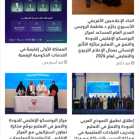
ي
ل
خ
ع
ل
ر
اتحاد الإعلاميين الأفريقي
ا
ب
الآسيوي يكرّم د.فاطمة الرويس
ل
ي
المدير العام المساعد لمركز
ا
ف
اليونسكو الإقليمي للجودة
ل
ي
والتميز في التعليم بجائزة التأثير
المملكة الأولى إقليميًا في
م
ك
الإنساني بمجال الإعلام التربوي
الخدمات الحكومية الرقمية
و
والتعليمي لعام 2026
أ
س
منذ أسبوعين
س
منذ 5 أيام
م
ا
ا
ل
ل
ع
ص
ا
ي
ل
ف
م
ي
2
0
مركز اليونسكو الإقليمي للجودة
إطلاق تطبيق النموذج العربي
2
والتميز في التعليم يوقّع مذكرة
للجودة والتميّز في التعليم
6
تعاون استراتيجي مع المركز
وتدريب القيادات التعليمية في
الإقليمي لتكنولوجيا المعلومات
مملكة البحرين بالشراكة مع مركز