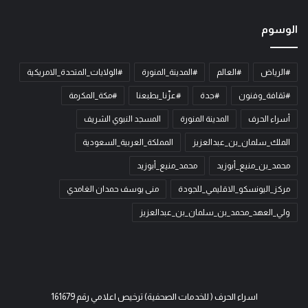
الوسوم
#الرياض
#العالم
#المدينة_المنورة
#الولايات_المتحدة_الامريكية
#ثقافة_وفنون
#جدة
#عزّنا_بطبعنا
#مكة_المكرمة
أسراء الحرف
المدينة المنورة
المسجد النبوي الشريف
الملك_سلمان_بن_عبدالعزيز
المملكة_العربية_السعودية
محمد_بن_منيع_أبوزيد
محمد_منيع_أبوزيد
مركز_اليونسكو_الاقليمي_للجودة
منى يوسف حمدان الغامدي
ولي_العهد_محمد_بن_سلمان_بن_عبدالعزيز
اسراء الحرف ( للخدمات الصحفية) ترخيص اعلامي رقم 161679