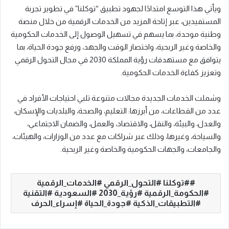
ويأتي هذا التوسع امتدادًا لجهود تطبيق “توكلنا” في تطوير تجربة
المستفيدين، عبر إتاحة المزيد من الخدمات الرقمية من خلال منصة
وطنية موحدة، بما يسهم في تسهيل الوصول إلى الخدمات الحكومية
والخاصة وغير الربحية، واختصار الوقت والجهد، ورفع جودة الحياة، بما
يتوافق مع مستهدفات رؤية المملكة 2030 في مجال التحول الرقمي
وتعزيز كفاءة الخدمات الحكومية.
وشملت الخدمات الجديدة مجالات متنوعة تلبي احتياجات الأفراد في
عدد من القطاعات، من أبرزها: التعليم، والصحة، والبلديات والإسكان،
والعدل، والبيئة، والنقل، والاقتصاد، والعمل، والضمان الاجتماعي،
والسياحة، وغيرها، وذلك عبر شراكات مع عدد من الوزارات، والهيئات،
والجامعات، والجهات الحكومية والخاصة وغير الربحية.
#توكلنا #التحول_الرقمي #الخدمات_الرقمية
#الحكومة_الرقمية #رؤية_2030 #السعودية #التقنية
#التطبيقات_الذكية #جودة_الحياة #إسراء_الحرف