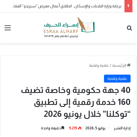
برعاية جمعية وفى لتكريم الرواد والمبدعين وبمشاركة مجتمع صوت المدينة
بحث عن
الق
الرئيسية
/
علمية وتقنية
علمية وتقنية
40 جهة حكومية وخاصة تضيف
160 خدمة رقمية إلى تطبيق
“توكلنا” خلال يونيو 2026
إدارة النشر
يوليو 5, 2026
9٬219
دقيقة واحدة