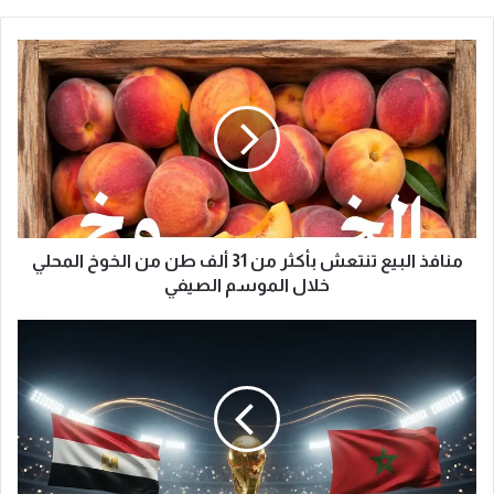
م
ن
ا
ف
ذ
ا
ل
ب
ي
ع
منافذ البيع تنتعش بأكثر من 31 ألف طن من الخوخ المحلي
ت
خلال الموسم الصيفي
ن
ت
م
ع
ص
ش
ر
ب
و
أ
ا
ك
ل
ث
م
ر
غ