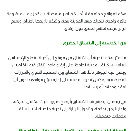
هذه المواقع مجتمعة لا تُدار كعناصر منفصلة، بل كجزء من منظومة
ذاكرة واحدة، تتحرك فيها المدينة بثقة، وتُقدّم تاريخها باحترام، وتمنح
الزائر فرصة لفهم العمق دون إرهاق.
من القدسية إلى الاتساق الحضري
ما يميّز هذه التجربة أن الانتقال من موقع إلى آخر لا يقطع الإحساس
العام بالسكينة. المدينة تحافظ على إيقاع واحد، تتغيّر فيه التفاصيل
ويبقى فيه الجوهر ثابتًا. هذا الاتساق بين المسجد النبوي والمزارات
المحيطة به يعكس قدرة المدينة على إدارة تنوّع مواقعها دون أن
تفقد وحدتها أو رسالتها.
في رمضان، يظهر هذا الاتساق بأوضح صوره، حيث تتكامل الحركة،
ويُدار الزمن بحكمة، وتتحول الزيارة إلى تجربة متصلة، لا سلسلة
محطات منفصلة.
المدينة ككيان حضري… حين تتحول القدسية إلى نظام حياة