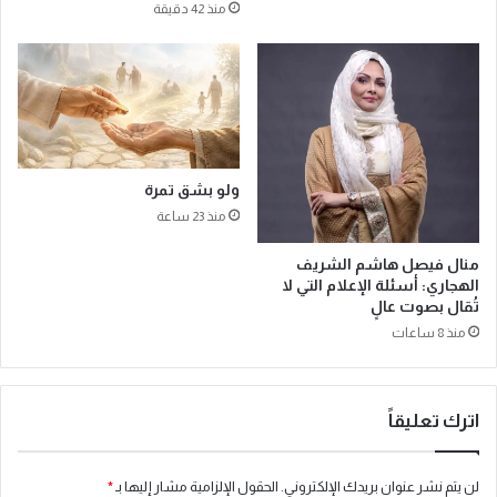
منذ 42 دقيقة
ل
م
س
ج
د
ا
ل
ن
ولو بشق تمرة
ب
منذ 23 ساعة
و
ي
منال فيصل هاشم الشريف
:
الهجاري: أسئلة الإعلام التي لا
ت
تُقال بصوت عالٍ
أ
منذ 8 ساعات
ك
ي
د
ع
اترك تعليقاً
ل
ى
آ
لن يتم نشر عنوان بريدك الإلكتروني.
الحقول الإلزامية مشار إليها بـ
*