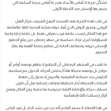
تتشكّل تجربة لا تُقاس بالأعداد بقدر ما تُقاس بدرجة السكينة التي
يشعر بها الإنسان منذ اللحظة الأولى.
في قلب هذه التجربة يقف المسجد النبوي الشريف، مركز الثقل
الروحي، ومحور التوازن الذي تُعاد حوله صياغة المدينة كلها. فالعلاقة
مع هذا المكان ليست علاقة قرب جغرافي فقط، بل علاقة إدارة واعية
لمسؤولية كبرى، تزداد حساسية في شهر رمضان، حين يبلغ الحضور
الإنساني ذروته، وتتضاعف الحاجة إلى تنظيم يحفظ الهيبة ولا يقيّد
الشعور.
ما يلفت في المشهد الرمضاني أن التنظيم لا يظهر بوصفه أوامر أو
حواجز، بل بوصفه محيطًا هادئًا يحتضن الحركة. الدخول يتم بسلاسة،
الجلوس يجد مساحته الطبيعية، والخروج لا يتحول إلى ضغط.
الساحات المحيطة تُدار باعتبارها فضاءات إنسانية قبل أن تكون
مسارات حركة، والإضاءة الليلية مدروسة بما يحفظ روح المكان ويمنح
الزائر إحساسًا دائمًا بالطمأنينة.
في هذا الفضاء، لا يشعر القادم بأنه جزء من حشد مُدار، بل فرد مُراعى.