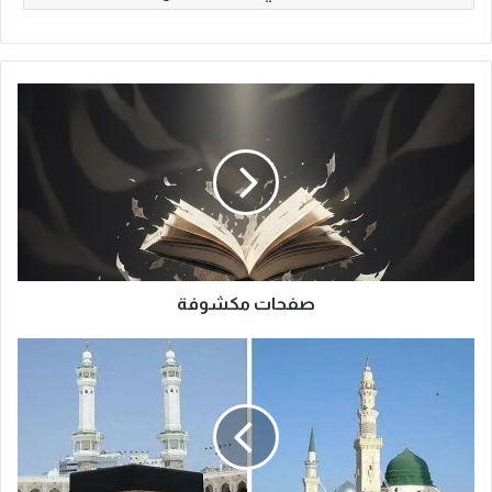
ص
ف
ح
ا
ت
م
ك
ش
و
ف
صفحات مكشوفة
ة
خ
ط
ب
ـ
ت
ا
ا