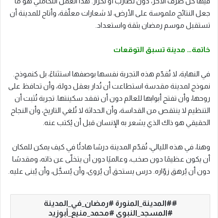
فيها كل طرف الآخر، دون تضارب أو تكرار. هذا العمل التكاملي هو ما
جعل النتائج ملموسة على الأرض، لا شعارات معلّقة، وأتاح للمدينة أن
تستقبل موسم رمضان بثقة واستعداد.
خاتمة… مدينة تسبق التوقعات
في النهاية، لا تُقدّم هذه التجربة نفسها بوصفها استثناءً، بل كنموذج.
نموذج لمدينة مقدسة استطاعت أن تُدار بعقل دولة، وأن تحافظ على
روحها، وأن تفتح أبوابها للعالم دون أن تفقد سكينتها. تجربة تُثبت أن
التنظيم لا ينتقص من القداسة، وأن الحداثة لا تُلغي التاريخ، وأن النجاح
الحقيقي هو ذاك الذي يشعر به الإنسان قبل أن يُكتب عنه.
وهنا، في هذه الليالي، تُقدّم المدينة درسًا هادئًا في كيف يمكن للمكان
أن يكون عظيمًا دون صخب، وعالميًا دون أن يتخلّى عن ذاته، ومقدسًا
دون أن يُرهق زوّاره. درس يستحق أن يُروى، وأن يُسجَّل، وأن يُبنى عليه.
#المدينة_المنورة #رمضان_في_المدينة
#المسجد_النبوي #محمد_منيع_أبوزيد