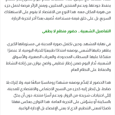
يحفظ جودتها، ويدعم المنتجين المحليين، ويمنح الزائر فرصة لحمل جزء
من هوية المكان معه. هذا النوع من الاقتصاد لا يقوم على الاستهلاك
السريع، بل على خلق قيمة مستدامة، تُضيف بعدًا آخر لتجربة الزيارة.
التفاصيل الشعبية… حضور منظم لا يطغى
في نهاية المشهد، وحين تكتمل صورة المدينة في مستوياتها الكبرى،
يظهر جانبها الشعبي بوصفه امتدادًا طبيعيًا للحياة اليومية، لا عنصرًا
متقدّمًا عليها. البسطات المحدودة، والعربات الصغيرة، والأسواق
الشعبية، تُدار اليوم ضمن إطار تنظيمي واضح، يوازن بين إتاحة النشاط
والحفاظ على النظام العام.
هذا الحضور لا يُقدَّم بوصفه مشهدًا رومانسيًا مبالغًا فيه، ولا يُترك بلا
ضابط، بل يُنظر إليه كجزء من النسيج الاجتماعي والاقتصادي للمدينة،
يُلبّي احتياجات شريحة من الزوار، ويدعم أسرًا منتجة، دون أن يخلّ
بالسكينة أو يشوّش على التجربة العامة. هذا التوازن يعكس فهمًا
ناضجًا لمعنى التنظيم، الذي لا يعني الإقصاء، بل الإدارة الواعية.