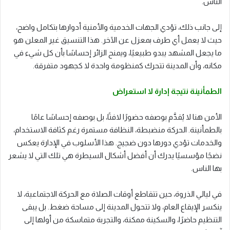
الناس.
إلى جانب ذلك، تؤدي الجهات الخدمية والأمنية أدوارها بتكامل واضح،
حيث لا يعمل أي طرف بمعزل عن الآخر. هذا التنسيق غير المعلن هو
ما يجعل المشهد يبدو طبيعيًا، ويمنح الزائر إحساسًا بأن كل شيء في
مكانه، وأن المدينة تتحرك كمنظومة واحدة لا كجهود متفرقة.
الطمأنينة
نتيجة إدارة لا استعراض
الأمن هنا لا يُقدَّم بوصفه حضورًا لافتًا، بل بوصفه إحساسًا عامًا
بالطمأنينة. الحركة منضبطة، النظافة مستمرة رغم كثافة الاستخدام،
والخدمات تؤدي دورها دون ضجيج. هذا الأسلوب في الإدارة يعكس
نضجًا مؤسسيًا يدرك أن أفضل أشكال السيطرة هي تلك التي لا يشعر
بها الناس.
في ليالي الذروة، حين تتقاطع أوقات الصلاة مع الحركة الاجتماعية، لا
ينكسر الإيقاع العام، ولا تتحول المدينة إلى مساحة ضغط. بل يبقى
التنظيم حاضرًا، والسكينة ممكنة، والتجربة متماسكة من أولها إلى