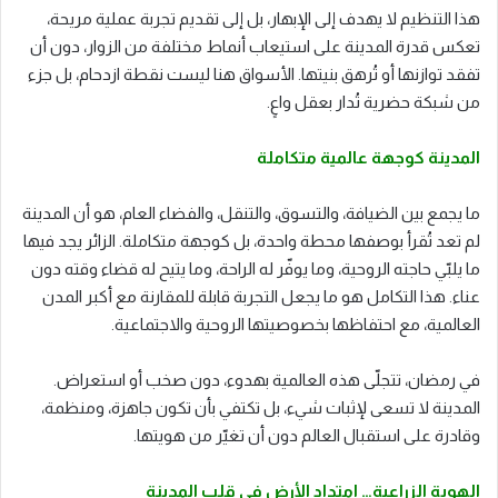
هذا التنظيم لا يهدف إلى الإبهار، بل إلى تقديم تجربة عملية مريحة،
تعكس قدرة المدينة على استيعاب أنماط مختلفة من الزوار، دون أن
تفقد توازنها أو تُرهق بنيتها. الأسواق هنا ليست نقطة ازدحام، بل جزء
من شبكة حضرية تُدار بعقل واعٍ.
المدينة كوجهة عالمية متكاملة
ما يجمع بين الضيافة، والتسوق، والتنقل، والفضاء العام، هو أن المدينة
لم تعد تُقرأ بوصفها محطة واحدة، بل كوجهة متكاملة. الزائر يجد فيها
ما يلبّي حاجته الروحية، وما يوفّر له الراحة، وما يتيح له قضاء وقته دون
عناء. هذا التكامل هو ما يجعل التجربة قابلة للمقارنة مع أكبر المدن
العالمية، مع احتفاظها بخصوصيتها الروحية والاجتماعية.
في رمضان، تتجلّى هذه العالمية بهدوء، دون صخب أو استعراض.
المدينة لا تسعى لإثبات شيء، بل تكتفي بأن تكون جاهزة، ومنظمة،
وقادرة على استقبال العالم دون أن تغيّر من هويتها.
الهوية الزراعية… امتداد الأرض في قلب المدينة