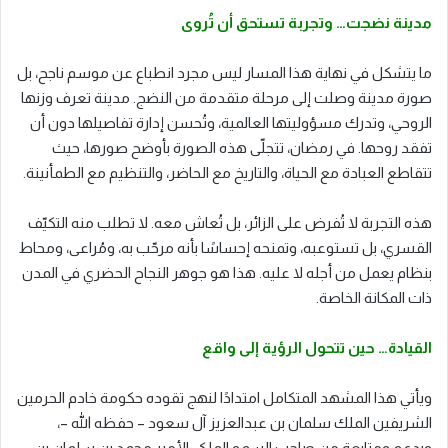
مدينة نضجت… وتجربة تستحق أن تُروى
ما يتشكل في نهاية هذا المسار ليس مجرد انطباع عن موسم ناجح، بل
صورة مدينة وصلت إلى مرحلة متقدمة من النضج. مدينة تعرف وزنها
الروحي، وتدرك مسؤوليتها العالمية، وتُحسن إدارة تفاصيلها دون أن
تفقد روحها. في رمضان، تتجلّى هذه الصورة بأوضح صورها، حيث
تتقاطع العبادة مع الحياة، والتاريخ مع الحاضر، والتنظيم مع الطمأنينة.
هذه التجربة لا تُفرض على الزائر، بل تُعاش معه. لا تطلب منه التكيّف
القسري، بل تستوعبه، وتمنحه إحساسًا بأنه مرحّب به، ومُراعى، ومحاط
بنظام يعمل من أجله لا عليه. هذا هو جوهر النجاح الحضري في المدن
ذات المكانة الخاصة.
القيادة… حين تتحول الرؤية إلى واقع
ويأتي هذا المشهد المتكامل امتدادًا لنهج تقوده حكومة خادم الحرمين
الشريفين الملك سلمان بن عبدالعزيز آل سعود – حفظه الله –،
وبدعم ومتابعة من صاحب السمو الملكي الأمير محمد بن سلمان بن