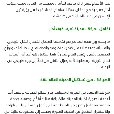
على الأقدام يمنح الزائر فرصة للتأمل، ويخفف من التوتر، ويخلق علاقة
أكثر حميمية مع المكان. هذا الاهتمام بالمشاة يعكس رؤية ترى
الإنسان في قلب القرار، لا في هامشه.
تكامل الحركة… مدينة تعرف كيف تُدار
ما يجمع بين هذه العناصر هو تكاملها. المطار، القطار، النقل الترددي،
والمشاة، جميعها تعمل ضمن منظومة واحدة، تمنع الاختناقات، وتوزّع
الضغط، وتُبقي الإيقاع العام متوازنًا. هذا التكامل هو أحد أبرز أسباب
نجاح التجربة الرمضانية، لأنه يحوّل التنقل من تحدٍّ إلى جزء طبيعي من
الرحلة.
الضيافة… حين تستقبل المدينة العالم بثقة
مع هذا الاتساع في التجربة الرمضانية، يبرز قطاع الضيافة بوصفه أحد
أعمدة الصورة الكلية للمدينة. فالضيافة هنا لا تُقدَّم بوصفها خدمة
فندقية فقط، بل كجزء من المنظومة التي تُكمل إحساس الزائر بالراحة
والاستقرار. الفنادق في المدينة المنورة وصلت إلى مستويات عالية من