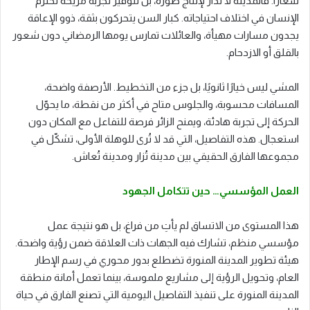
شعارًا. فالمدينة لا تُدار لإنتاج صورة، بل لتوفير تجربة مريحة تحترم
الإنسان في اختلاف احتياجاته. كبار السن يتحركون بثقة، ذوو الإعاقة
يجدون مسارات مهيأة، والعائلات تمارس يومها الرمضاني دون شعور
بالقلق أو الازدحام.
المشي ليس خيارًا ثانويًا، بل جزء من التخطيط. الأرصفة واضحة،
المسافات محسوبة، والجلوس متاح في أكثر من نقطة، ما يحوّل
الحركة إلى تجربة هادئة، ويمنح الزائر فرصة للتفاعل مع المكان دون
استعجال. هذه التفاصيل، التي قد لا تُرى للوهلة الأولى، تشكّل في
مجموعها الفارق الحقيقي بين مدينة تُزار ومدينة تُعاش.
العمل المؤسسي… حين تتكامل الجهود
هذا المستوى من الاتساق لم يأتِ من فراغ، بل هو نتيجة عمل
مؤسسي منظم، تشارك فيه الجهات ذات العلاقة ضمن رؤية واضحة.
هيئة تطوير المدينة المنورة تضطلع بدور محوري في رسم الإطار
العام، وتحويل الرؤية إلى مشاريع ملموسة، بينما تعمل أمانة منطقة
المدينة المنورة على تنفيذ التفاصيل اليومية التي تصنع الفارق في حياة