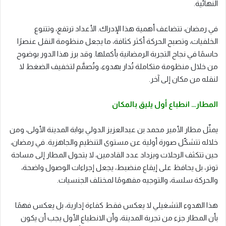
النهائية.
في رمضان، تتضاعف أهمية هذا الإدراك. الأعداد ترتفع، وتتنوع
الخلفيات، وتصبح الحركة أكثر كثافة، ما يجعل منظومة النقل عنصرًا
حاسمًا في نجاح التجربة الرمضانية بأكملها. وقد برز هذا الدور بوضوح
من خلال منظومة متكاملة تُدار بهدوء، وتُصمَّم لتخفيف الضغط لا
لنقله من مكان إلى آخر.
المطار… انطباع أول يليق بالمكان
يمثّل مطار الأمير محمد بن عبدالعزيز الدولي بوابة المدينة الأولى، ومن
خلاله تتشكّل صورة أولية عن مستوى التنظيم والجاهزية. في رمضان،
حين تتكثف الرحلات ويزداد عدد القادمين، لا يتحول المطار إلى مساحة
توتر، بل يحافظ على إيقاع منضبط، يجعل إجراءات الوصول واضحة،
والحركة سلسة، والتوجيه مفهومًا لمختلف الجنسيات.
هذا الهدوء التشغيلي لا يعكس فقط كفاءة إدارية، بل يعكس فهمًا
بأن المطار جزء من تجربة المدينة، وأن الانطباع الأول يجب أن يكون