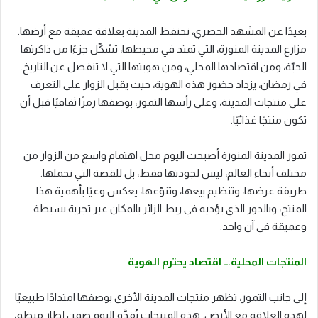
بعيدًا عن المشهد الحضري، تحتفظ المدينة بعلاقة عميقة مع أرضها.
مزارع المدينة المنورة، التي تمتد في محيطها، تشكّل جزءًا من ذاكرتها
الحيّة، ومن اقتصادها المحلي، ومن هويتها التي لا تنفصل عن التاريخ.
في رمضان، يزداد حضور هذه الهوية، حيث يقبل الزوار على التعرف
على منتجات المدينة، وعلى رأسها التمور، بوصفها رمزًا ثقافيًا قبل أن
تكون منتجًا غذائيًا.
تمور المدينة المنورة أصبحت اليوم محل اهتمام واسع من الزوار من
مختلف أنحاء العالم، ليس لجودتها فقط، بل للقصة التي تحملها.
طريقة عرضها، وتنظيم بيعها، وتنوّعها، يعكس وعيًا بأهمية هذا
المنتج، وبالدور الذي يؤديه في ربط الزائر بالمكان عبر تجربة بسيطة
وعميقة في آن واحد.
المنتجات المحلية… اقتصاد يحترم الهوية
إلى جانب التمور، تظهر منتجات المدينة الأخرى بوصفها امتدادًا طبيعيًا
لهذه العلاقة مع الأرض. هذه المنتجات تُقدَّم اليوم ضمن إطار منظم،