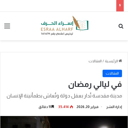
برعاية وزارة البلديات والإسكان.. انطلاق أعمال معرض “سيريدو” العقاري الخامس في جدة مطلع سبتمبر المقبل
بحث عن
الق
الرئيسية
/
المقالات
المقالات
في ليالي رمضان
مدينة مقدسة تُدار بعقل دولة وتُعاش بطمأنينة الإنسان
إدارة النشر
فبراير 20, 2026
35٬414
11 دقائق