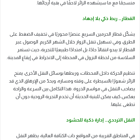
منسجمًا مع ما سيشهده الزائر لاحقًا في بقية أرجائها.
القطار… ربط ذكي بلا إجهاد
يشكّل قطار الحرمين السريع عنصرًا محوريًا في تخفيف الضغط على
الطرق، وفي تسهيل تنقل الزوار خلال الشهر الكريم. الوصول عبر
القطار لا يبدو انتقالًا حادًا، بل امتدادًا طبيعيًا للتجربة، حيث تستمر
السلاسة من لحظة النزول في المحطة إلى الانخراط في إيقاع المدينة.
تنظيم الحركة داخل المحطات، وربطها بوسائل النقل الأخرى، يمنح
الزائر شعورًا بالسيطرة على وقته ومساره، ويحدّ من الإرهاق الذي قد
يصاحب التنقل في مواسم الذروة. هذا التكامل بين السرعة والراحة
يعكس كيف يمكن للبنية الحديثة أن تخدم التجربة الروحية دون أن
تطغى عليها.
النقل الترددي… إدارة ذكية للحشود
في المناطق القريبة من المواقع ذات الكثافة العالية، يظهر النقل