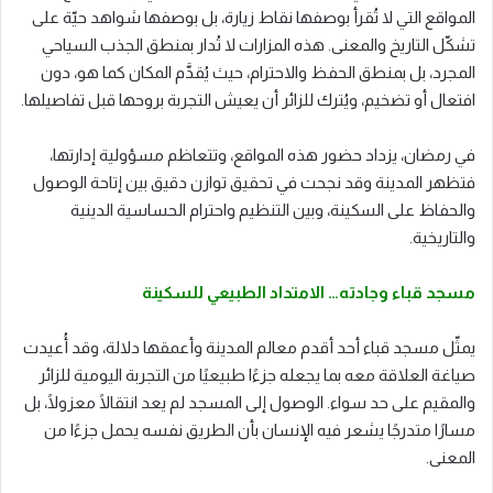
المواقع التي لا تُقرأ بوصفها نقاط زيارة، بل بوصفها شواهد حيّة على
تشكّل التاريخ والمعنى. هذه المزارات لا تُدار بمنطق الجذب السياحي
المجرد، بل بمنطق الحفظ والاحترام، حيث يُقدَّم المكان كما هو، دون
افتعال أو تضخيم، ويُترك للزائر أن يعيش التجربة بروحها قبل تفاصيلها.
في رمضان، يزداد حضور هذه المواقع، وتتعاظم مسؤولية إدارتها،
فتظهر المدينة وقد نجحت في تحقيق توازن دقيق بين إتاحة الوصول
والحفاظ على السكينة، وبين التنظيم واحترام الحساسية الدينية
والتاريخية.
مسجد قباء وجادته… الامتداد الطبيعي للسكينة
يمثّل مسجد قباء أحد أقدم معالم المدينة وأعمقها دلالة، وقد أُعيدت
صياغة العلاقة معه بما يجعله جزءًا طبيعيًا من التجربة اليومية للزائر
والمقيم على حد سواء. الوصول إلى المسجد لم يعد انتقالًا معزولًا، بل
مسارًا متدرجًا يشعر فيه الإنسان بأن الطريق نفسه يحمل جزءًا من
المعنى.