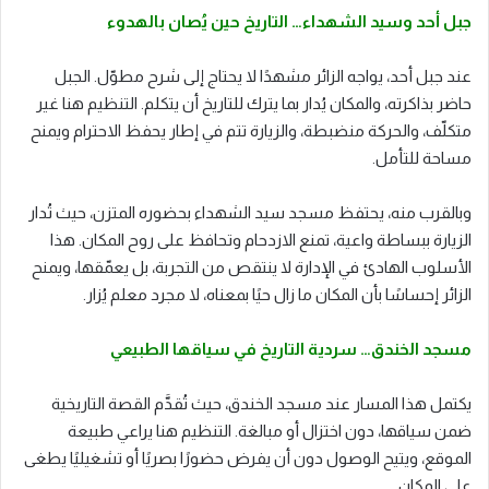
جبل أحد وسيد الشهداء… التاريخ حين يُصان بالهدوء
عند جبل أحد، يواجه الزائر مشهدًا لا يحتاج إلى شرح مطوّل. الجبل
حاضر بذاكرته، والمكان يُدار بما يترك للتاريخ أن يتكلم. التنظيم هنا غير
متكلّف، والحركة منضبطة، والزيارة تتم في إطار يحفظ الاحترام ويمنح
مساحة للتأمل.
وبالقرب منه، يحتفظ مسجد سيد الشهداء بحضوره المتزن، حيث تُدار
الزيارة ببساطة واعية، تمنع الازدحام وتحافظ على روح المكان. هذا
الأسلوب الهادئ في الإدارة لا ينتقص من التجربة، بل يعمّقها، ويمنح
الزائر إحساسًا بأن المكان ما زال حيًا بمعناه، لا مجرد معلم يُزار.
مسجد الخندق… سردية التاريخ في سياقها الطبيعي
يكتمل هذا المسار عند مسجد الخندق، حيث تُقدَّم القصة التاريخية
ضمن سياقها، دون اختزال أو مبالغة. التنظيم هنا يراعي طبيعة
الموقع، ويتيح الوصول دون أن يفرض حضورًا بصريًا أو تشغيليًا يطغى
على المكان.