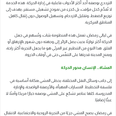
الترددي بوصفه أحد أكثر الأدوات فاعلية في إدارة الحركة. هذه الخدمة
لا تُقدَّم كحل مؤقت، بل كجزء من نموذج تشغيلي مستقر، يهدف إلى
توزيع الضغط، وتقليل الازدحام، وتسهيل الوصول دون إثقال كاهل
المناطق المركزية.
في ليالي رمضان، تعمل هذه المنظومة بثبات، وتُسهم في جعل
الحركة أكثر توازنًا، بحيث يصل الزائر إلى وجهته دون شعور بالإرهاق أو
القلق. هذا النوع من التنظيم غير المرئي هو ما يجعل التجربة أكثر راحة،
ويمنح المدينة قدرتها على التنفّس حتى في أوقات الذروة.
المشاة… الإنسان محور الحركة
إلى جانب وسائل النقل المختلفة، يحظى المشي بمكانة أساسية في
فلسفة التخطيط. المسارات المهيأة، والأرصفة الواضحة، والإنارة
المدروسة، كلها عناصر تشجّع على المشي بوصفه خيارًا مريحًا وآمنًا، لا
عبئًا إضافيًا.
في رمضان، يصبح المشي جزءًا من التجربة الروحية والاجتماعية. الانتقال