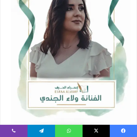
فيسبوك
‫X
واتساب
تيلقرام
ڤايبر