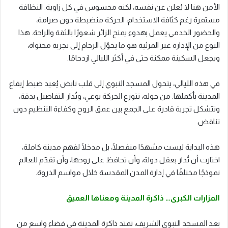
الأمن هنا لا يُعلن عن نفسه، لكنه محسوس في كل زاوية. النظافة
مستمرة رغم كثافة الاستخدام، الحركة منضبطة دون صرامة،
والحضور الخدمي يعمل بهدوء يمنح الزائر شعورًا بالثقة والراحة. هذا
النوع من الإدارة غير المرئية هو ما يحوّل الزحام إلى تجربة محتواة،
ويجعل السكينة ممكنة حتى في أكثر الليالي ازدحامًا.
في هذه الليالي، يتحول المسجد النبوي إلى قلب نابض يُعيد ضبط إيقاع
المدينة بأكملها. من حوله، تتوزع الحركة بوعي، وتُدار التفاصيل بدقة،
وتتشكل تجربة قادرة على الجمع بين عمق الروح وكفاءة التنظيم دون
تناقض.
هذه البداية ليست مشهدًا منفصلًا، بل مدخلًا لفهم مدينة كاملة،
اختارت أن تُدار بعقل دولة، وأن تحافظ على روحها، وأن تقدّم للعالم
نموذجًا مختلفًا في إدارة المدن المقدسة خلال مواسم الذروة.
المزارات الكبرى… ذاكرة المدينة ومعناها العميق
بعد المسجد النبوي الشريف، تمتد ذاكرة المدينة في فضاء واسع من