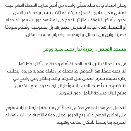
وعلى امتداد جادة قباء، تتجلّى واحدة من أنجح تجارب الفضاء العام، حيث
المشي فعل هادئ، لا مجرّد حركة. العائلات تسير براحة، كبار السن
يجدون أماكن للتوقف، والزائر يندمج في المشهد دون شعور بالازدحام
أو الضغط. هذه الجادة لا تفرض حضورها، بل تستوعبه، وتُقدّم نموذجًا
حضريًا يوازن بين الجمال، والوظيفة، واحترام قدسية المكان.
مسجد القبلتين… رمزية تُدار بحساسية ووعي
في مسجد القبلتين، تقف المدينة أمام واحدة من أكثر لحظاتها
التاريخية عمقًا. هذا الموقع، بما يحمله من دلالة عقدية فريدة، يتطلب
إدارة دقيقة تحترم المعنى قبل الحركة. وهنا، يظهر وعي واضح في
التنظيم، حيث تُضبط المسارات، وتُدار الزيارة بهدوء يمنع التكدس،
ويتيح للزائر مساحة التأمل دون تشويش.
التعامل مع هذا الموقع يعكس تحولًا في فلسفة إدارة المزارات، يقوم
على تمكين الفهم لا تسريع المرور، وعلى حماية التجربة من الاستهلاك
السريع، بما يحفظ للمكان مكانته وهيبته.