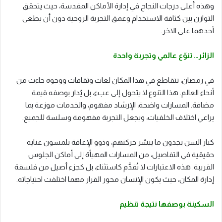
وهذه أعلى درجات النجاح في إدارة الأماكن المقدسة، حيث يتحقق
التوازن بين كثافة الاستخدام وعمق التجربة الروحية دون أن يطغى
أحدهما على الآخر.
الزائر… تنوّع عالمي وتجربة واحدة
في رمضان، تتقاطع في هذا المكان لغات وثقافات ووجوه جاءت من
أنحاء العالم. هذا التنوع لا يتحول إلى عبء، بل يُدار بوصفه قيمة
مضافة. المسارات واضحة، الإرشاد مفهوم، والخدمات موزعة بما
يراعي اختلاف الخلفيات، ويجعل التجربة مفهومة وسلسة للجميع.
كبار السن يجدون ما ييسّر حركتهم، وذوو الإعاقة يلمسون عناية
حقيقية في التفاصيل، من المسارات المهيأة إلى أماكن الجلوس
القريبة. هذه الاعتبارات لا تُقدَّم كاستثناء، بل كجزء أصيل من فلسفة
إدارة المكان، حيث يكون الإنسان محور القرار مهما اختلفت احتياجاته.
السكينة بوصفها نتيجة تنظيم