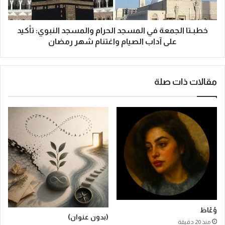
ل
ج
م
خطبـتا الجمعة في المسجد الحرام والمسجد النبوي: تأكيد
ع
على آداب الصيام واغتنام شهر رمضان
ة
ف
ي
مقالات ذات صلة
ا
ل
م
س
ج
د
ا
ل
ح
ر
ا
م
و
وُعّاظ
(بدون عنوان)
ا
منذ 20 دقيقة