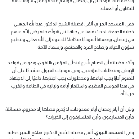
والاجتماعية، مؤكدتين أن رمضان موسم عبادة وعمل، لا وقت فيه
للتهاون أو الغفلة.
ففي
المسجد الحرام،
ألقى فضيلة الشيخ الدكتور
عبدالله الجهني
خطبة الجمعة، تحدث فيها عن حياة النبي ﷺ وأصحابه رضي الله عنهم
في رمضان، بوصفها أنموذجًا متكاملًا للدعوة إلى الله تعالى، وتنظيم
شؤون الحياة، وإصلاح الفرد والمجتمع، وإسعاد الأمة.
وأكد فضيلته أن الصيام شُرع ليتحلّى المؤمن بالتقوى، وهو من قواعد
الإيمان ومتطلبات المؤمنين، ومن موجبات القبول، مشددًا على أن
للصوم آدابًا يجب اتباعها، ومحظورات يجب اجتنابها، داعيًا إلى الاجتهاد
في هذا الموسم العظيم، واستثمار أيامه ولياليه في الطاعة والقرب
من الله.
وبيّن أن أيام رمضان أيام معدودات، لا يُحرم فضلها إلا محروم، متسائلًا:
فأين المسارعون، وأين المتسابقون إلى الخيرات؟
وفي
المسجد النبوي،
ألقى فضيلة الشيخ الدكتور
صلاح البدير
خطبة