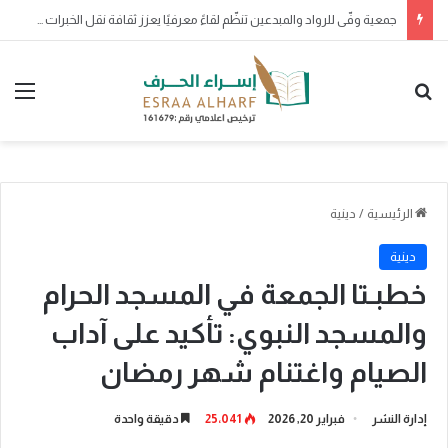
صدور موافقة خادم الحرمين الشريفين على منح وسام الملك عبدالعزيز من الدرجة الثالثة لـ200 مواطن ومواطنة لتبرع كل منهم بأحد أعضائه الرئيسة
بحث عن
الق
الرئيسية
/
دينية
دينية
خطبـتا الجمعة في المسجد الحرام
والمسجد النبوي: تأكيد على آداب
الصيام واغتنام شهر رمضان
إدارة النشر
فبراير 20, 2026
25٬041
دقيقة واحدة