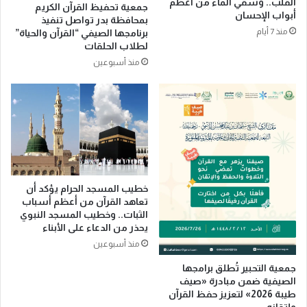
القلب.. وسقي الماء من أعظم
جمعية تحفيظ القرآن الكريم
ا
أبواب الإحسان
بمحافظة بدر تواصل تنفيذ
م
منذ 7 أيام
برنامجها الصيفي “القرآن والحياة”
ل
لطلاب الحلقات
م
منذ أسبوعين
ع
ت
س
رّ
ب
ا
ل
غ
ا
خطيب المسجد الحرام يؤكد أن
تعاهد القرآن من أعظم أسباب
ز
الثبات.. وخطيب المسجد النبوي
يحذر من الدعاء على الأبناء
منذ أسبوعين
جمعية التحبير تُطلق برامجها
الصيفية ضمن مبادرة «صيف
طيبة 2026» لتعزيز حفظ القرآن