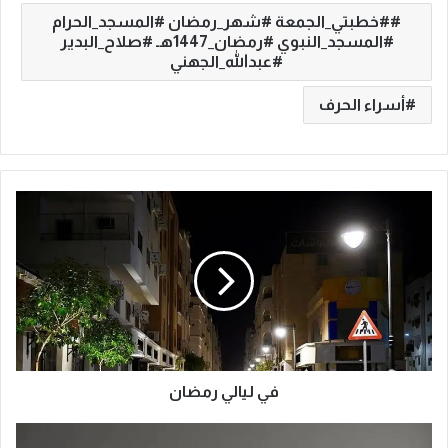
#خطبتي_الجمعة #شهر_رمضان #المسجد_الحرام
#المسجد_النبوي #رمضان_1447هـ #صلاح_البدير
#عبدالله_الجهني
أسراء الحرف
ف
ي
ل
ي
ا
ل
ي
ر
م
ض
في ليالي رمضان
ا
ن
ا