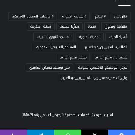
#الرياض
#العالم
#المدينة_المنورة
#الولايات_المتحدة_الامريكية
#ثقافة_وفنون
#جدة
#عزّنا_بطبعنا
#مكة_المكرمة
أسراء الحرف
المدينة المنورة
المسجد النبوي الشريف
الملك_سلمان_بن_عبدالعزيز
المملكة_العربية_السعودية
محمد_بن_منيع_أبوزيد
محمد_منيع_أبوزيد
مركز_اليونسكو_الاقليمي_للجودة
منى يوسف حمدان الغامدي
ولي_العهد_محمد_بن_سلمان_بن_عبدالعزيز
اسراء الحرف ( للخدمات الصحفية) ترخيص اعلامي رقم 161679