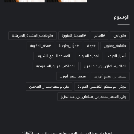
الوسوم
#الرياض
#العالم
#المدينة_المنورة
#الولايات_المتحدة_الامريكية
#ثقافة_وفنون
#جدة
#عزّنا_بطبعنا
#مكة_المكرمة
أسراء الحرف
المدينة المنورة
المسجد النبوي الشريف
الملك_سلمان_بن_عبدالعزيز
المملكة_العربية_السعودية
محمد_بن_منيع_أبوزيد
محمد_منيع_أبوزيد
مركز_اليونسكو_الاقليمي_للجودة
منى يوسف حمدان الغامدي
ولي_العهد_محمد_بن_سلمان_بن_عبدالعزيز
اسراء الحرف ( للخدمات الصحفية) ترخيص اعلامي رقم 161679