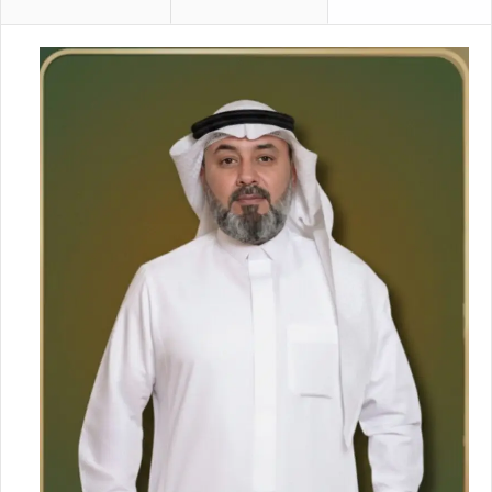
ي
ر
ا
ل
ج
ا
ر
ي