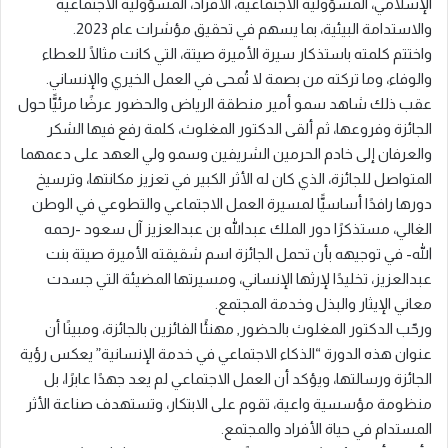
الإسلامي، المسؤولية الاجتماعية، الأفراد، المسؤولية الاجتماعية
والاستدامة البيئية، بما يسهم في تحقيق مؤشرات عام 2023.
واختتم كلمته باستذكار سيرة الأميرة صيتة، التي كانت مثالًا للعطاء
والوفاء، وما تركته من بصمة لا تُمحى في العمل الخيري والإنساني.
عقب ذلك شاهد سمو أمير منطقة الرياض والحضور عرضًا مرئيًّا حول
الجائزة وفروعها، ثم ألقى الدكتور المغلوث، كلمة رفع فيها الشكر
والعرفان إلى خادم الحرمين الشريفين وسمو ولي العهد على دعمهما
المتواصل للجائزة، الذي كان له الأثر الكبير في تعزيز مكانتها، وترسيخ
دورها رافدًا أساسيًّا لمسيرة العمل الاجتماعي والتطوعي في الوطن
الغالي، مستذكرًا دور الملك عبدالله بن عبدالعزيز آل سعود -رحمه
الله- في توجيهه بأن تحمل الجائزة اسم شقيقته الأميرة صيتة بنت
عبدالعزيز، تخليدًا لإرثها الإنساني، ومسيرتها المضيئة التي جسدت
معاني الإيثار والبذل وخدمة المجتمع.
ورحّب الدكتور المغلوث بالحضور, مهنئًا الفائزين بالجائزة، ومبينًا أن
عنوان هذه الدورة “الذكاء الاجتماعي في خدمة الإنسانية” يعكس رؤية
الجائزة ورسالتها، ويؤكد أن العمل الاجتماعي لم يعد جهدًا عابرًا، بل
منظومة مؤسسية واعية، تقوم على الابتكار، وتستهدف صناعة الأثر
المستدام في حياة الأفراد والمجتمع.