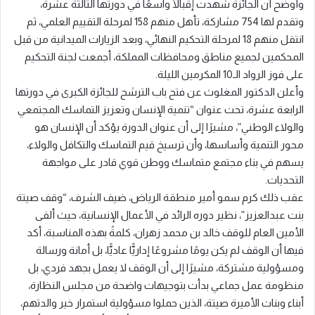
وأوضح أن الجائزة شهدت إقبالًا واسعًا في دورتها الثالثة عشرة،
وتقدم لها 754 مشاركة، تأهل منهم 158 لمرحلة التقييم العلمي، ثم
انتقل منهم 18 لمرحلة التحكيم النهائي، وبعد الزيارات الميدانية من قبل
المحكمين لجميع مناطق ومحافظات المملكة، أجمعت لجنة التحكيم
على فوز الرواد الـ10 المكرمين الليلة.
وأعلن الدكتور المغلوث عن فتح باب الترشح للجائزة الكبرى في دورتها
الرابعة عشرة، تحت عنوان “تنمية الإنسان وتعزيز التماسك المجتمعي
والولاء الوطني”، مشيرًا إلى أن عنوان الدورة يؤكد أن الإنسان هو
محور التنمية وأساسها، وأن ترسيخ قيم التماسك والتكافل والولاء،
يسهم في بناء مجتمع متماسك ووطن قوي قادر على مواجهة
التحديات.
عقب ذلك كرم سمو أمير منطقة الرياض، ضيف الشرف، “وقف صيتة
بنت عبدالعزيز”، نظير دوره الرائد في الأعمال الإنسانية، حيث ألقى
الأمين العام للوقف خالد بن محمد زهران، كلمةً بهذه المناسبة، أكد
فيها أن الوقف لم يكن يومًا مشروعًا إداريًّا عاديًّا، بل أمانة ورسالة
ومسؤولية مشتركة، مشيرًا إلى أن الوقف لا يعمل بجهد فردي، بل
منظومة عمل جماعي بدأت بتوجيهات واضحة من مجلس النظارة،
أبناء وبنات الأميرة صيتة، الذين حملوا مسؤولية استمرار خير والدتهم،