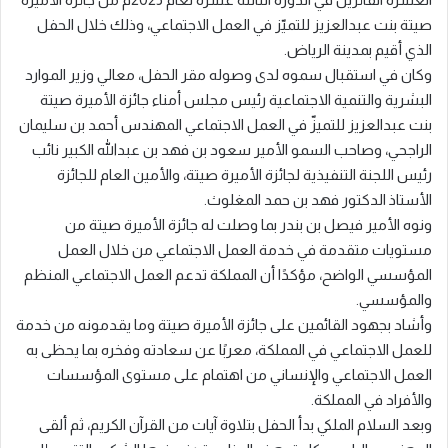
صيتة بنت عبدالعزيز للتميّز في العمل الاجتماعي، وذلك خلال الحفل
الذي أقيم بمدينة الرياض.
وكان في استقبال سموه لدى وصوله مقر الحفل، معالي وزير الموارد
البشرية والتنمية الاجتماعية رئيس مجلس أمناء جائزة الأميرة صيتة
بنت عبدالعزيز للتميزّ في العمل الاجتماعي المهندس أحمد بن سليمان
الراجحي، وصاحب السمو الأمير سعود بن فهد بن عبدالله الكبير نائب
رئيس اللجنة التنفيذية لجائزة الأميرة صيتة، والأمين العام للجائزة
الأستاذ الدكتور فهد بن حمد المغلوث.
ونوه الأمير فيصل بن بندر بما وصلت له جائزة الأميرة صيتة من
مستويات متقدمة في خدمة العمل الاجتماعي من خلال العمل
المؤسسي الواضح، مؤكدًا أن المملكة تدعم العمل الاجتماعي المنظم
والمؤسسي.
وأشاد بجهود القائمين على جائزة الأميرة صيتة وما يقدمونه من خدمة
للعمل الاجتماعي في المملكة، معربًا عن سعادته وفخره بما يحظى به
العمل الاجتماعي والإنساني من اهتمام على مستوى المؤسسات
والأفراد في المملكة.
وبعد السلام الملكي بدأ الحفل بتلاوة آيات من القرآن الكريم، ثم ألقى