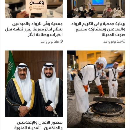
ط
ج
ل
ه
ا
ة
ق
ع
برعاية جمعية وفى لتكريم الرواد
جمعية وفّى للرواد والمبدعين
ا
ا
والمبدعين وبمشاركة مجتمع
تنظّم لقاءً معرفيًا يعزز ثقافة نقل
ل
ل
صوت المدينة
الخبرات وصناعة الأثر
ن
م
منذ يوم واحد
منذ يوم واحد
س
ي
خ
ة
ة
ل
ا
ل
ل
أ
س
ح
ا
د
ب
ا
ع
ث
ة
ا
م
ل
ن
د
ب
و
بحضور الأعيان والإعلاميين
ط
ل
والمثقفين.. المدينة المنورة
و