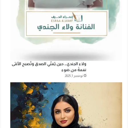
ولاء الجندي… حين يُغنّي الصدق وتُصبح الأنثى
نغمةً من ضوء
نوفمبر 1, 2025