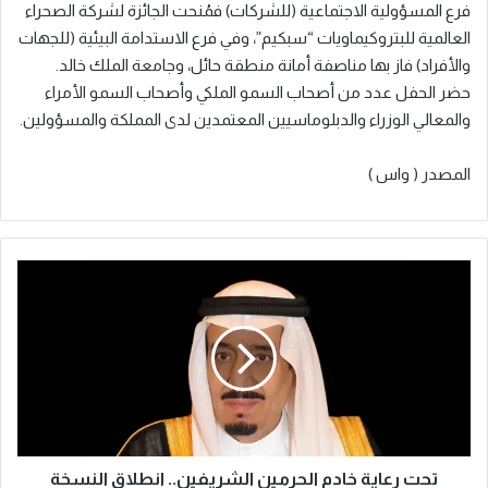
فرع المسؤولية الاجتماعية (للشركات) فمُنحت الجائزة لشركة الصحراء
العالمية للبتروكيماويات “سبكيم”، وفي فرع الاستدامة البيئية (للجهات
والأفراد) فاز بها مناصفة أمانة منطقة حائل، وجامعة الملك خالد.
حضر الحفل عدد من أصحاب السمو الملكي وأصحاب السمو الأمراء
والمعالي الوزراء والدبلوماسيين المعتمدين لدى المملكة والمسؤولين.
المصدر ( واس )
ت
ح
ت
ر
ع
ا
ي
ة
خ
ا
تحت رعاية خادم الحرمين الشريفين.. انطلاق النسخة