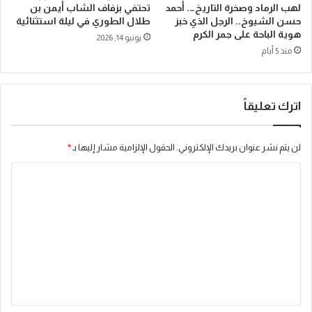
ي
تحتفي بزفاف الشاب أيمن بن
لهب الرماد وصخرة التاريخ…. أحمد
ل
ة
طلال الطوري في ليلة استثنائية
حسن الشيوخ.. الرجل الذي خبز
ة
ا
هوية الباحة على جمر الكرم
يونيو 14, 2026
ك
ل
منذ 5 أيام
أ
م
س
ت
ا
ن
ل
و
اترك تعليقاً
س
ع
ع
ة
و
لن يتم نشر عنوان بريدك الإلكتروني.
الحقول الإلزامية مشار إليها بـ
*
د
ا
ي
ة
ل
2
ت
0
2
ع
6
ل
ل
س
ي
ب
ق
ا