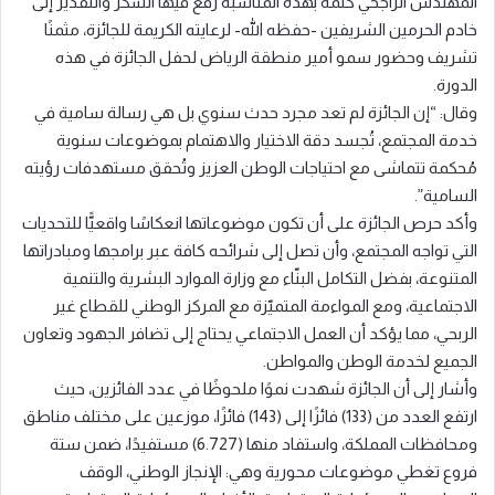
المهندس الراجحي كلمة بهذه المناسبة رفع فيها الشكر والتقدير إلى
خادم الحرمين الشريفين -حفظه الله- لرعايته الكريمة للجائزة، مثمنًا
تشريف وحضور سمو أمير منطقة الرياض لحفل الجائزة في هذه
الدورة.
وقال: “إن الجائزة لم تعد مجرد حدث سنوي بل هي رسالة سامية في
خدمة المجتمع، تُجسد دقة الاختيار والاهتمام بموضوعات سنوية
مُحكمة تتماشى مع احتياجات الوطن العزيز وتُحقق مستهدفات رؤيته
السامية”.
وأكد حرص الجائزة على أن تكون موضوعاتها انعكاسًا واقعيًّا للتحديات
التي تواجه المجتمع، وأن تصل إلى شرائحه كافة عبر برامجها ومبادراتها
المتنوعة، بفضل التكامل البنّاء مع وزارة الموارد البشرية والتنمية
الاجتماعية، ومع المواءمة المتميّزة مع المركز الوطني للقطاع غير
الربحي، مما يؤكد أن العمل الاجتماعي يحتاج إلى تضافر الجهود وتعاون
الجميع لخدمة الوطن والمواطن.
وأشار إلى أن الجائزة شهدت نموًا ملحوظًا في عدد الفائزين، حيث
ارتفع العدد من (133) فائزًا إلى (143) فائزًا، موزعين على مختلف مناطق
ومحافظات المملكة، واستفاد منها (6.727) مستفيدًا، ضمن ستة
فروع تغطي موضوعات محورية وهي: الإنجاز الوطني، الوقف