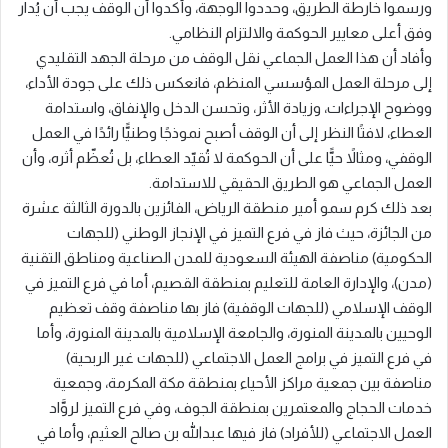
ورسموا خارطة الطريق، وحددوا الوجهة، وأكدوا أن الوقف يجب أن يُدار
وفق أعلى معايير الحوكمة والالتزام النظامي.
وأفاد أن هذا العمل الجماعي نقل الوقف من مرحلة الجهد التقليدي
إلى مرحلة العمل المؤسسي المنظم، فانعكس ذلك على جودة الأداء،
ووضوح الإجراءات، وزيادة الأثر، وتحسن الدخل والإنفاق، واستدامة
العطاء، لافتًا النظر إلى أن الوقف أصبح نموذجًا وطنيًّا رائدًا في العمل
الوقفي، ومثالاً حيًّا على أن الحوكمة لا تُقيّد العطاء، بل تُعظّم أثره، وأن
العمل الجماعي هو الطريق الحقيقي للاستدامة.
بعد ذلك كرم سمو أمير منطقة الرياض، الفائزين بالدورة الثالثة عشرة
من الجائزة، حيث فاز في فرع التميز في الإنجاز الوطني (للجهات
الحكومية) مناصفة الهيئة السعودية للمدن الصناعية ومناطق التقنية
(مدن)، والإدارة العامة للتعليم بمنطقة القصيم، أما في فرع التميز في
الوقف الإسلامي (للجهات الوقفية) فاز بها مناصفة وقف تعظيم
الوحيين بالمدينة المنورة، والجامعة الإسلامية بالمدينة المنورة، وأما
في فرع التميز في برامج العمل الاجتماعي (للجهات غير الربحية)
مناصفة بين جمعية مراكز الأحياء بمنطقة مكة المكرمة، وجمعية
خدمات الحجاج والمعتمرين بمنطقة الجوف، وفي فرع التميز لروَّاد
العمل الاجتماعي (للأفراد) فاز فيها عبدالله بن صالح العثيم، وأما في