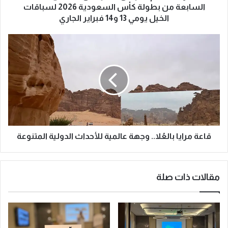
د
السابعة من بطولة كأس السعودية 2026 لسباقات
م
الخيل يومي 13 و14 فبراير الجاري
ا
ل
ق
ح
ا
ر
ع
م
ة
ي
م
ن
ر
ا
ا
ل
ي
ش
ا
ر
ب
قاعة مرايا بالعُلا.. وجهة عالمية للأحداث الدولية المتنوعة
ي
ا
ف
ل
ي
عُ
مقالات ذات صلة
ن
ل
.
ا
.
.
ا
.
ن
و