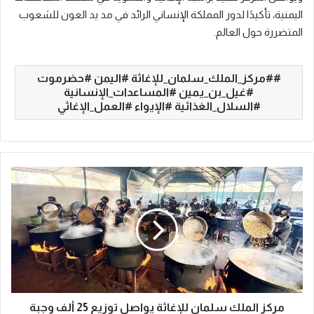
اليمنية، تأكيدًا لدور المملكة الإنساني الرائد في مد يد العون للشعوب
المتضررة حول العالم.
#مركز_الملك_سلمان_للإغاثة #اليمن #حضرموت
#غيل_بن_يمين #المساعدات_الإنسانية
#السلال_الغذائية #الإيواء #العمل_الإغاثي
م
ر
ك
ز
ا
ل
م
ل
ك
س
مركز الملك سلمان للإغاثة يواصل توزيع 25 ألف وجبة