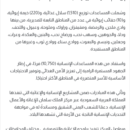
وشملت المساعدات توزيع (1,510) سلال غذائية، و(220) خيمة إيوائية،
و(10) حقائب إيوائية في عدد من المناطق التابعة للمديرية، من بينها
وادي ملجن، والرمضة، ومقيفزان، وراوك، وملوحة، وعبول، واللحف،
ودلا، والجوهين، وسهب نحب، ورضاح نحب، والبنين والعكدة، وعرات،
وجعلين، ونيسم، والبعوث، ووادي سناء، ووادي ثوب، وغيرها من
المناطق المستفيدة.
واستفاد من هذه المساعدات الإنسانية (10,750) فردًا، في إطار
الجهود المستمرة الرامية إلى تعزيز الأمن الغذائي وتوفير الاحتياجات
الأساسية للأسر المتضررة في المناطق الأكثر احتياجًا.
وتأتي هذه المبادرات ضمن المشاريع الإنسانية والإغاثية التي تنفذها
المملكة العربية السعودية عبر مركز الملك سلمان للإغاثة والأعمال
الإنسانية، دعمًا للشعب اليمني الشقيق ومساندةً له في مواجهة
التحديات الإنسانية الناتجة عن الأزمة التي تشهدها البلاد.
ويواصل المركز تنفيذ برامجه الإغاثية والتنموية في مختلف المحافظات