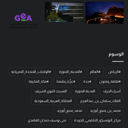
الوسوم
#الرياض
#العالم
#المدينة_المنورة
#الولايات_المتحدة_الامريكية
#ثقافة_وفنون
#جدة
#عزّنا_بطبعنا
#مكة_المكرمة
أسراء الحرف
المدينة المنورة
المسجد النبوي الشريف
الملك_سلمان_بن_عبدالعزيز
المملكة_العربية_السعودية
محمد_بن_منيع_أبوزيد
محمد_منيع_أبوزيد
مركز_اليونسكو_الاقليمي_للجودة
منى يوسف حمدان الغامدي