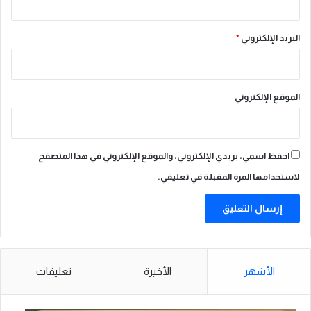
ز
ا
ة
س
البريد الإلكتروني
*
ت
ق
ب
ا
ل
الموقع الإلكتروني
ا
ل
ح
ج
احفظ اسمي، بريدي الإلكتروني، والموقع الإلكتروني في هذا المتصفح
ا
لاستخدامها المرة المقبلة في تعليقي.
ج
م
ن
1
0
4
الأشهر
الأخيرة
تعليقات
د
و
ل