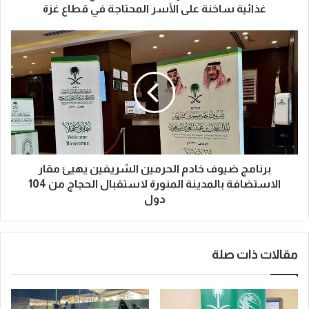
ل
غذائية ساخنة على الأسر المحتاجة في قطاع غزة
م
ا
ب
ن
ر
ل
ن
ل
ا
إ
م
غ
ج
ا
ض
ث
ي
ة
و
ي
ف
برنامج ضيوف خادم الحرمين الشريفين يهيئ مقار
و
خ
الاستضافة بالمدينة المنورة لاستقبال الحجاج من 104
ا
ا
دول
ص
د
ل
م
ت
ا
مقالات ذات صلة
و
ل
ز
ح
ي
ر
ع
م