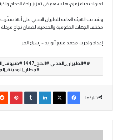
لعبوات مياه زمزم، بما يسهم في تعزيز راحة الحجاج والار
وشددت الهيئة العامة للطيران المدني على أنها سخّرت 
مختلف الجهات الحكومية والخدمية، لضمان نجاح مرحلة ال
إعداد وتحرير: محمد منيع أبوزيد – إسراء الحر
#الطيران_المدن
#مطار_المدينة_الم
فيسبوك
‫X
لينكدإن
‏Tumblr
بينتيريست
شاركها
“
ا