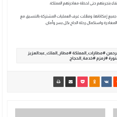
تقاء بتجربتهم حتى لحظة مغادرتهم المملكة.
جميع إمكاناتها، وفعّلت غرف العمليات المشتركة بالتنسيق مع
مغادرة واستكمال رحلة الحاج بكل يسر وأمان.
ي #الحج_1447 #ضيوف_الرحمن #مطارات_المملكة #مطار_الملك_عبدالعزيز
نورة #زمزم #خدمة_الحجاج
‏Reddit
‏VKontakte
Odnoklassniki
‫Pocket
مشاركة عبر البريد
طباعة
م
ر