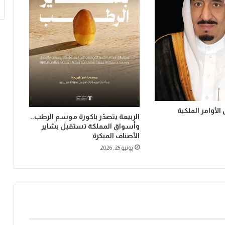
ا
ص
ل
ت
و
ز
ي
ع
2
5
لأوامر الملكية
أ
الربيعة يتصدّر باكورة موسم الرطب..
ل
وأسواق المملكة تستقبل بشاير
ف
الأصناف المبكرة
و
يونيو 25, 2026
ج
ب
ة
غ
ذ
ا
ئ