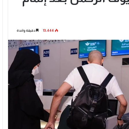
13٬444
دقيقة واحدة