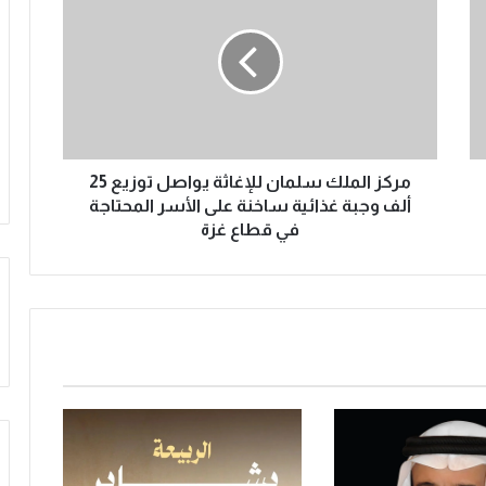
ك
ز
ا
ل
م
ل
ك
س
مركز الملك سلمان للإغاثة يواصل توزيع 25
ل
ألف وجبة غذائية ساخنة على الأسر المحتاجة
م
في قطاع غزة
ا
ن
ل
ل
إ
غ
ا
ث
ة
ي
و