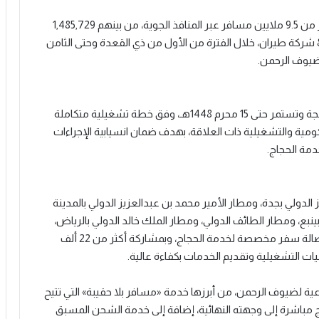
وأوضحت الهيئة أن مرحلة القدوم شهدت استقبال أكثر من 9.5 ملايين مسافر عبر المنافذ الجوية، من بينهم 1,485,729
حاجًا وحاجة، وذلك من خلال 60,625 رحلة جوية نفذتها 86 شركة طيران، خلال الفترة من الأول من ذي القعدة وحتى الثامن
يوف الرحمن.
وأكدت أن مرحلة المغادرة ستنطلق اعتبارًا من 13 ذي الحجة وتستمر حتى 15 محرم 1448هـ، وفق خطة تشغيلية متكاملة
مية والتشغيلية ذات العلاقة، بهدف ضمان انسيابية الإجراءات
مة الحجاج.
لدولي بجدة، ومطار الأمير محمد بن عبدالعزيز الدولي بالمدينة
ينبع، ومطار الطائف الدولي، ومطار الملك خالد الدولي بالرياض،
ومطار الملك فهد الدولي بالدمام، إلى جانب تشغيل 13 صالة سفر مخصصة لخدمة الحجاج، وبمشاركة أكثر من 22 ألف
 التشغيلية وتقديم الخدمات بكفاءة عالية.
ة لضيوف الرحمن، من أبرزها خدمة «مسافر بلا حقيبة» التي تتيح
ج مباشرة إلى وجهته النهائية، إضافة إلى خدمة الشحن المسبق