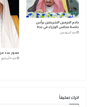
ق
ا
ب
ي
خادم الحرمين الشريفين يرأس
ة
جلسة مجلس الوزراء في جدة
و
منذ أسبوعين
ا
ل
ت
م
صدور عدد من ا
و
ي
منذ 4 أسابيع
ن
ي
ة
ف
ي
ا
ل
اترك تعليقاً
م
د