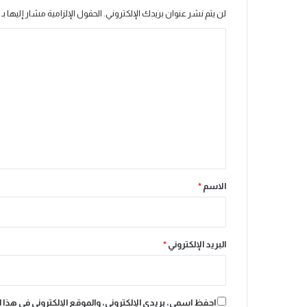
ي
لن يتم نشر عنوان بريدك الإلكتروني.
الحقول الإلزامية مشار إليها بـ
ن
ة
ا
ا
ل
ل
م
ت
ن
ع
و
ر
ل
ة
ي
ب
ق
ا
ل
*
الاسم
*
ت
ز
ا
م
البريد الإلكتروني
*
ن
م
ع
ت
احفظ اسمي، بريدي الإلكتروني، والموقع الإلكتروني في هذا 
و