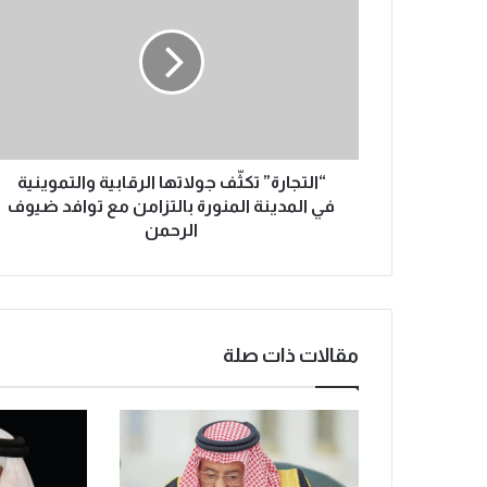
ل
ت
ج
ا
ر
ة
”
ت
“التجارة” تكثّف جولاتها الرقابية والتموينية
ك
في المدينة المنورة بالتزامن مع توافد ضيوف
ثّ
الرحمن
ف
ج
و
ل
ا
مقالات ذات صلة
ت
ه
ا
ا
ل
ر