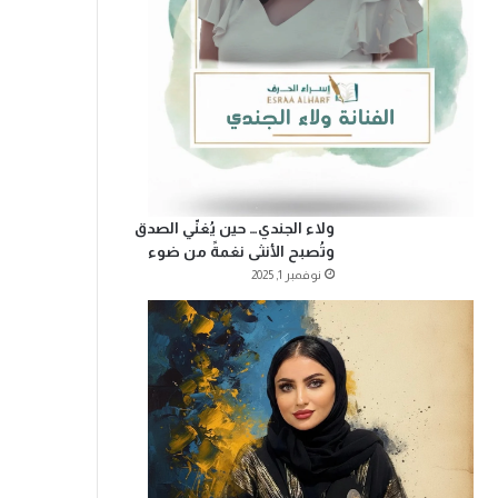
ولاء الجندي… حين يُغنّي الصدق
وتُصبح الأنثى نغمةً من ضوء
نوفمبر 1, 2025