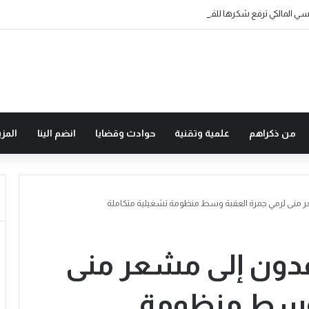
ي المالكي ترفع شكرها للقيادة على كريم التعزية والمواساة
من ذكراهم
علمية وتقنية
حوادث وقضايا
انضم الينا
المزي
 منى لرمي جمرة العقبة وسط منظومة تشغيلية متكاملة
فدون إلى مشعر منى
 وسط منظومة