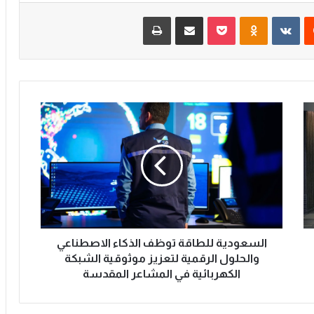
‏Reddit
‏VKontakte
Odnoklassniki
‫Pocket
مشاركة عبر البريد
طباعة
ا
ل
س
ع
و
د
ي
ة
ل
ل
السعودية للطاقة توظف الذكاء الاصطناعي
ط
والحلول الرقمية لتعزيز موثوقية الشبكة
ا
الكهربائية في المشاعر المقدسة
ق
ة