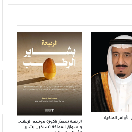
ت
و
ظ
ف
ا
ل
ذ
ك
ا
ء
ا
ل
ا
ص
ط
ن
ا
ع
ي
لأوامر الملكية
و
الربيعة يتصدّر باكورة موسم الرطب..
ا
وأسواق المملكة تستقبل بشاير
ل