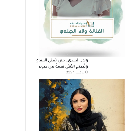
ولاء الجندي… حين يُغنّي الصدق
وتُصبح الأنثى نغمةً من ضوء
نوفمبر 1, 2025