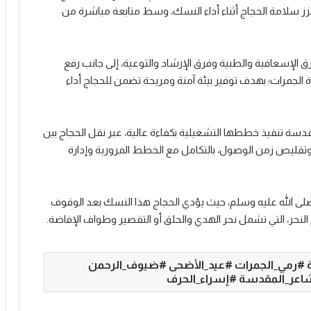
عزز سلامة الحجاج أثناء أداء النسك، وسط متابعة مباشرة من
ق الإسعافية والطبية وفرق الإرشاد والتوعية، إلى جانب رفع
الجمرات؛ بهدف توفير بيئة آمنة ومريحة تضمن للحجاج أداء
سة تنفيذ خططها التشغيلية بكفاءة عالية، عبر نقل الحجاج بين
ليص زمن الوصول، بالتكامل مع الخطط المرورية وإدارة
 صلى الله عليه وسلم، حيث يؤدي الحجاج هذا النسك بعد الوقوف
لنحر، التي تشمل نحر الهدي والحلق أو التقصير وطواف الإفاضة.
جمرة_العقبة #رمي_الجمرات #عيد_الأضحى #ضيوف_الرحمن
اعر_المقدسة #إسراء_الحرف