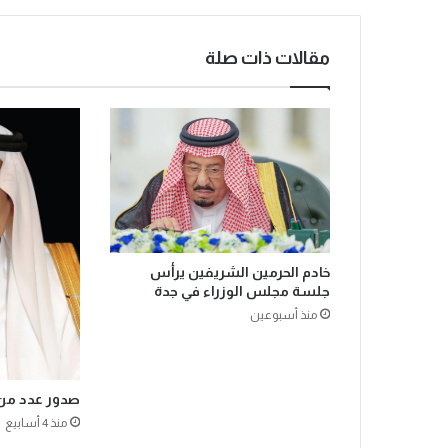
ر
ا
ق
مقالات ذات صلة
ب
ح
ر
ك
ة
ا
ل
ح
ش
و
خادم الحرمين الشريفين يرأس
د
جلسة مجلس الوزراء في جدة
ف
منذ أسبوعين
ي
ا
ل
م
صدور عدد من ا
ش
ا
منذ 4 أسابيع
ع