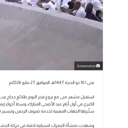
Screenshot
منى | 10 ذو الحجة 1447هـ الموافق 27 مايو 2026م
استقبل مشعر منى مع بزوغ فجر اليوم طلائع حجاج بيت ال
الكبرى في أول أيام عيد الأضحى المبارك، وسط أجواء إ
سخّرتها الجهات المعنية لخدمة ضيوف الرحمن وتيسير ت
وشهدت منشأة الجمرات انسيابية لافتة في حركة الحشود، 