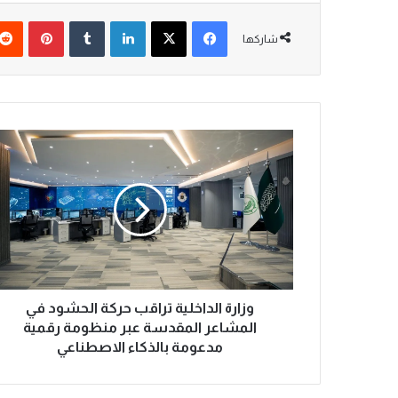
فيسبوك
‫X
لينكدإن
‏Tumblr
بينتيريست
شاركها
و
ز
ا
ر
ة
ا
ل
د
ا
خ
وزارة الداخلية تراقب حركة الحشود في
ل
المشاعر المقدسة عبر منظومة رقمية
ي
مدعومة بالذكاء الاصطناعي
ة
ت