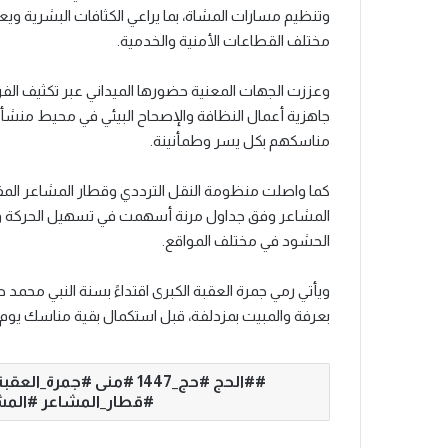
وتنظيم مسارات المشاة، بما يراعي الكثافات البشرية وي
مختلف القطاعات الأمنية والخدمية.
وعززت الجهات المعنية حضورها الميداني عبر تكثيف الفر
جاهزية أعمال النظافة والإصحاح البيئي في محيط منشأة 
مناسكهم بكل يسر وطمأنينة.
كما واصلت منظومة النقل الترددي وقطار المشاعر المقد
المشاعر وفق جداول مرنة أسهمت في تسهيل الحركة وتق
الحشود في مختلف المواقع.
ويأتي رمي جمرة العقبة الكبرى اقتداءً بسنة النبي محمد
بعرفة والمبيت بمزدلفة، قبل استكمال بقية مناسك يوم ا
#الحج #حج_1447 #منى #
#قطار_المشاعر #المش