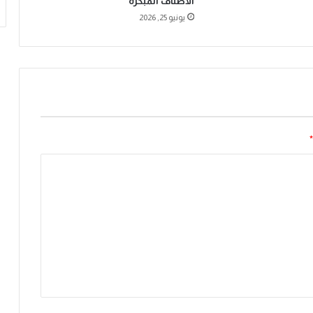
الأصناف المبكرة
ح
يونيو 25, 2026
ل
و
ل
ا
ل
ر
ق
م
*
ي
ة
ل
ت
ع
ز
ي
ز
م
و
ث
و