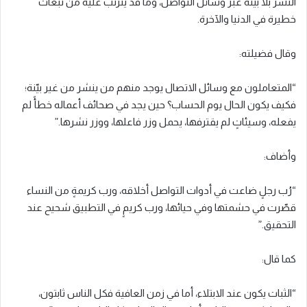
النشر بلا بيّنة عبر وسائل التواصل، وما قد يترتب عليه من تبعات
خطيرة في الدنيا والآخرة.
وقال فضيلته:
“المتعاملون مع وسائل الاتصال يوجد منهم من ينشر من غير بيّنة؛
فكيف يكون الحال يوم الحساب؟ حين يجد في صحائف أعماله خطأً لم
يفعله، وسيئاتٍ لم يقترفها، يحمل وزر فاعلها، ووزر نشرها.”
وأضاف:
“رُب رجلٍ ضاعت في أدوات التواصل أخلاقه، ورب كريمةٍ من النساء
قصّرت في حشمتها وفي حيائها، ورب كريمٍ في التطبيق شحيح عند
التحقيق.”
كما قال:
“الثبات يكون عند الابتلاء، أما في زمن العافية فكل الناس ثابتون،