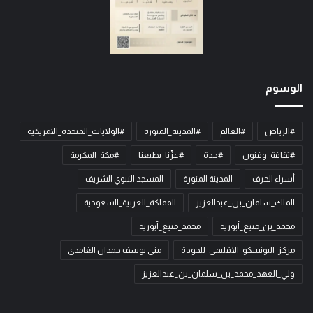
الوسوم
#الرياض
#العالم
#المدينة_المنورة
#الولايات_المتحدة_الامريكية
#ثقافة_وفنون
#جدة
#عزّنا_بطبعنا
#مكة_المكرمة
أسراء الحرف
المدينة المنورة
المسجد النبوي الشريف
الملك_سلمان_بن_عبدالعزيز
المملكة_العربية_السعودية
محمد_بن_منيع_أبوزيد
محمد_منيع_أبوزيد
مركز_اليونسكو_الاقليمي_للجودة
منى يوسف حمدان الغامدي
ولي_العهد_محمد_بن_سلمان_بن_عبدالعزيز