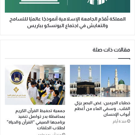
ج
تُ
ب
ق
ط
دّ
المملكة تُقدّم الجامعة الإسلامية أنموذجًا عالميًا للتسامح
ل
م
والتعايش في اجتماع اليونسكو بباريس
اً
ا
ب
ل
ع
ج
مقالات ذات صلة
د
ا
أ
م
د
ع
ا
ة
ء
ا
ا
ل
س
إ
ت
س
ث
ل
خطباء الحرمين: غض البصر يزكي
ن
ا
القلب.. وسقي الماء من أعظم
جمعية تحفيظ القرآن الكريم
ا
م
أبواب الإحسان
بمحافظة بدر تواصل تنفيذ
ئ
ي
منذ 6 أيام
برنامجها الصيفي “القرآن والحياة”
ي
ة
لطلاب الحلقات
أ
أ