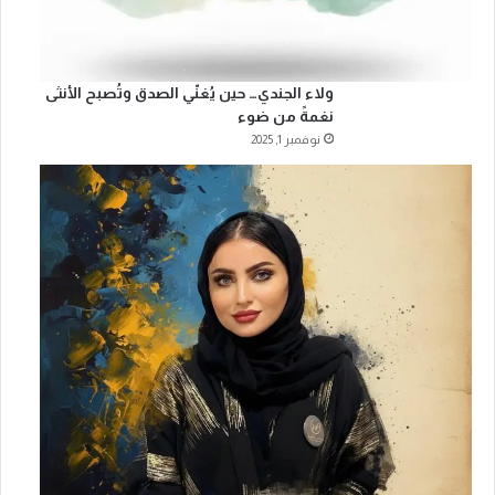
ولاء الجندي… حين يُغنّي الصدق وتُصبح الأنثى
نغمةً من ضوء
نوفمبر 1, 2025