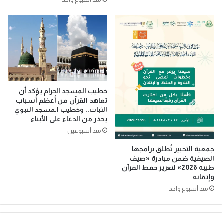
منذ أسبوع واحد
م
ن
ا
م
م
و
ا
ذ
ل
جً
أ
ا
ه
ع
ل
ا
ي
ل
خطيب المسجد الحرام يؤكد أن
م
تعاهد القرآن من أعظم أسباب
الثبات.. وخطيب المسجد النبوي
يً
يحذر من الدعاء على الأبناء
ا
ل
منذ أسبوعين
ل
جمعية التحبير تُطلق برامجها
ت
الصيفية ضمن مبادرة «صيف
س
طيبة 2026» لتعزيز حفظ القرآن
ا
وإتقانه
م
منذ أسبوع واحد
ح
و
ا