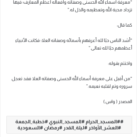
“معرفة أسماء الله الحسنى وصفاته وأفعاله أعظم المعارف؛ فيها
تزداد محبة الله وتعظيمه والذل له.”
كما قال:
“أشد الناس حبًا لله أعرفهم بأسمائه وصفاته العلا؛ فكانت الأنبياء
أعظمهم حبًا لله تعالى.”
واختتم بقوله:
“من أقبل على معرفة أسماء الله الحسنى وصفاته العلا فقد تعجل
سروره وتم لقلبه نعيمه.”
المصدر ( واس )
#المسجد_الحرام #المسجد_النبوي #خطبة_الجمعة
#العشر_الأواخر #ليلة_القدر #رمضان #السعودية