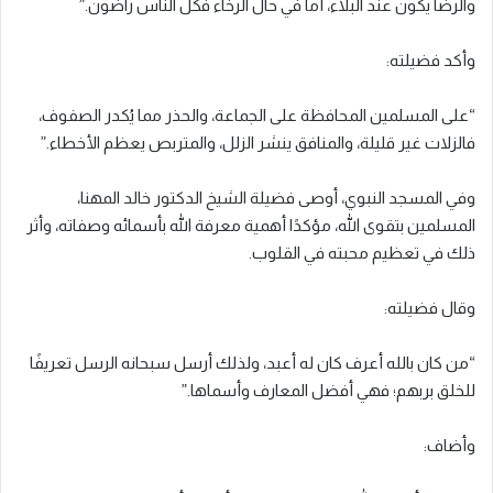
والرضا يكون عند البلاء، أما في حال الرخاء فكل الناس راضون.”
وأكد فضيلته:
“على المسلمين المحافظة على الجماعة، والحذر مما يُكدر الصفوف،
فالزلات غير قليلة، والمنافق ينشر الزلل، والمتربص يعظم الأخطاء.”
وفي المسجد النبوي، أوصى فضيلة الشيخ الدكتور خالد المهنا،
المسلمين بتقوى الله، مؤكدًا أهمية معرفة الله بأسمائه وصفاته، وأثر
ذلك في تعظيم محبته في القلوب.
وقال فضيلته:
“من كان بالله أعرف كان له أعبد، ولذلك أرسل سبحانه الرسل تعريفًا
للخلق بربهم؛ فهي أفضل المعارف وأسماها.”
وأضاف: