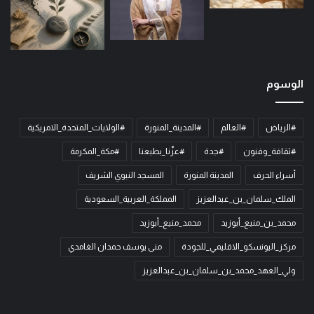
الوسوم
#الرياض
#العالم
#المدينة_المنورة
#الولايات_المتحدة_الامريكية
#ثقافة_وفنون
#جدة
#عزّنا_بطبعنا
#مكة_المكرمة
أسراء الحرف
المدينة المنورة
المسجد النبوي الشريف
الملك_سلمان_بن_عبدالعزيز
المملكة_العربية_السعودية
محمد_بن_منيع_أبوزيد
محمد_منيع_أبوزيد
مركز_اليونسكو_الاقليمي_للجودة
منى يوسف حمدان الغامدي
ولي_العهد_محمد_بن_سلمان_بن_عبدالعزيز