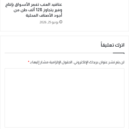
ا
عناقيد العنب تغمر الأسواق بإنتاج
ل
وفير يتجاوز 128 ألف طن من
إ
أجود الأصناف المحلية
ن
يونيو 25, 2026
ت
ا
ج
ع
اترك تعليقاً
ا
ل
لن يتم نشر عنوان بريدك الإلكتروني.
الحقول الإلزامية مشار إليها بـ
*
ي
ا
ا
ل
ق
ل
ي
ت
م
ع
ة
ل
ي
ق