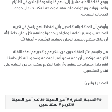
ورفع كفاءة الأداء، مشيرًا إلى أنهم كانوا نموذجًا يُحتذى في الالتزام
والمسؤولية، وتركوا بصمات مهنية واضحة انعكست على جودة
الخدمات المقدمة.
وأوضح أن الاحتفاء بالمتقاعدين يأتي امتدادًا لنهج راسخ في تكريم
المخلصين، وتعزيز ثقافة الوفاء لمن خدموا وطنهم بكل تفانٍ، داعيًا الله
أن يبارك فيهم ويحفظ الوطن وقيادته الرشيدة – أيدها الله.
من جانبهم، عبّر المتقاعدون عن شكرهم وتقديرهم لهذه اللفتة
الكريمة، مؤكدين أن دعم سمو أمير المنطقة وسمو نائبه كان دافعًا
لهم خلال سنوات خدمتهم، وأن هذا التكريم يعكس حرص القيادة على
تقدير المخلصين.
المصدر ( واس )
#المدينة_المنورة #أمير_المدينة #نائب_أمير_المدينة
#تكريم #المتقاعدين