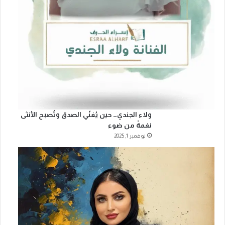
ولاء الجندي… حين يُغنّي الصدق وتُصبح الأنثى
نغمةً من ضوء
نوفمبر 1, 2025