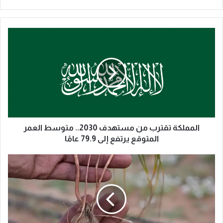
ا
ل
م
م
ل
ك
ة
ت
ق
ت
المملكة تقترب من مستهدف 2030.. متوسط العمر
ر
المتوقع يرتفع إلى 79.9 عامًا
ب
م
ز
ن
ر
م
ا
س
ع
ت
ة
ه
ا
د
ل