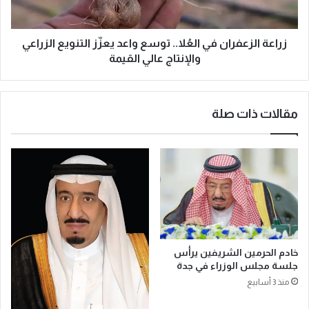
ف
ز
2
ع
0
ف
زراعة الزعفران في العُلا.. توسع واعد يعزّز التنويع الزراعي
3
ر
والإنتاج عالي القيمة
0
ا
.
ن
.
ف
مقالات ذات صلة
م
ي
ت
ا
و
ل
س
عُ
ط
ل
ا
ا
ل
.
ع
.
م
ت
ر
و
خادم الحرمين الشريفين يرأس
ا
س
جلسة مجلس الوزراء في جدة
ل
ع
منذ 3 أسابيع
م
و
ت
ا