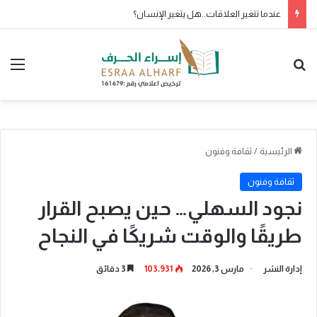
منال فيصل هاشم الشريف الهجاري: أسئلة الإعلام التي لا تُقال بصوت عالٍ
بحث عن
الق
الرئيسية
/
ثقافة وفنون
ثقافة وفنون
نجود السهلي… حين يصبح القرار
طريقًا والوقت شريكًا في النجاح
إدارة النشر
مارس 3, 2026
103٬931
3 دقائق