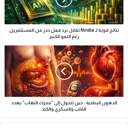
ق
و
ي
ة
ل
نتائج قوية لـ Nvidia تقابل برد فعل حذر من المستثمرين
ـ
رغم النمو الكبير
N
v
ا
i
ل
d
د
i
ه
a
و
ت
ن
ق
ا
ا
ل
ب
ب
ل
ط
الدهون البطنية.. حين تتحول إلى “محرك التهاب” يهدد
ب
ن
القلب والسكري والكبد
ر
ي
د
ة
ف
.