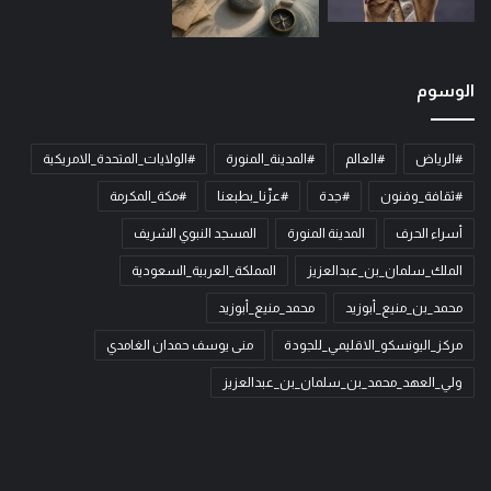
الوسوم
#الرياض
#العالم
#المدينة_المنورة
#الولايات_المتحدة_الامريكية
#ثقافة_وفنون
#جدة
#عزّنا_بطبعنا
#مكة_المكرمة
أسراء الحرف
المدينة المنورة
المسجد النبوي الشريف
الملك_سلمان_بن_عبدالعزيز
المملكة_العربية_السعودية
محمد_بن_منيع_أبوزيد
محمد_منيع_أبوزيد
مركز_اليونسكو_الاقليمي_للجودة
منى يوسف حمدان الغامدي
ولي_العهد_محمد_بن_سلمان_بن_عبدالعزيز