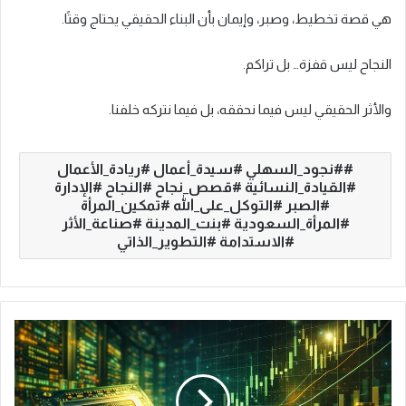
هي قصة تخطيط، وصبر، وإيمان بأن البناء الحقيقي يحتاج وقتًا.
النجاح ليس قفزة… بل تراكم.
والأثر الحقيقي ليس فيما نحققه، بل فيما نتركه خلفنا.
#نجود_السهلي #سيدة_أعمال #ريادة_الأعمال
#القيادة_النسائية #قصص_نجاح #النجاح #الإدارة
#الصبر #التوكل_على_الله #تمكين_المرأة
#المرأة_السعودية #بنت_المدينة #صناعة_الأثر
#الاستدامة #التطوير_الذاتي
ن
ت
ا
ئ
ج