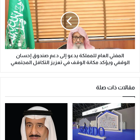
ب
ل
ا
م
ل
ف
م
ت
ش
ي
ه
ا
د
ل
ا
ع
ل
ا
المفتي العام للمملكة يدعو إلى دعم صندوق إحسان
ت
م
الوقفي ويؤكد مكانة الوقف في تعزيز التكافل المجتمعي
ق
ل
ن
ل
ي
م
مقالات ذات صلة
ا
م
ل
ل
ع
ك
ا
ة
ل
ي
م
د
ي
ع
و