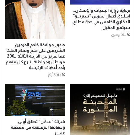
إ
ل
برعاية وزارة البلديات والإسكان..
ى
انطلاق أعمال معرض “سيريدو”
د
العقاري الخامس في جدة مطلع
ع
سبتمبر المقبل
م
منذ يومين
ص
صدور موافقة خادم الحرمين
ن
الشريفين على منح وسام الملك
د
عبدالعزيز من الدرجة الثالثة لـ200
و
مواطن ومواطنة لتبرع كل منهم
ق
بأحد أعضائه الرئيسة
إ
منذ 3 أيام
ح
س
ا
ن
ا
ل
و
ق
شركة “سڤن” تطلق أولى
ف
وجهاتها الترفيهية في منطقة
عسير
ي