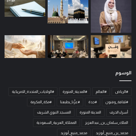
الوسوم
#الرياض
#العالم
#المدينة_المنورة
#الولايات_المتحدة_الامريكية
#ثقافة_وفنون
#جدة
#عزّنا_بطبعنا
#مكة_المكرمة
أسراء الحرف
المدينة المنورة
المسجد النبوي الشريف
الملك_سلمان_بن_عبدالعزيز
المملكة_العربية_السعودية
محمد_بن_منيع_أبوزيد
محمد_منيع_أبوزيد