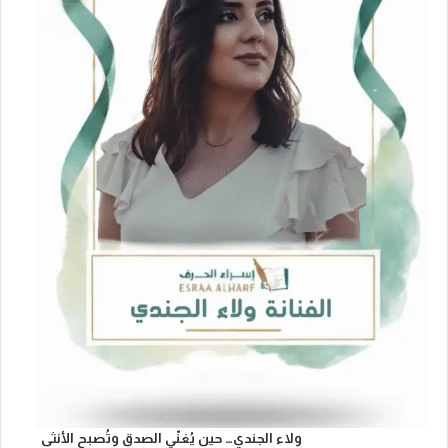
ولاء الجندي… حين يُغنّي الصدق وتُصبح الأنثى