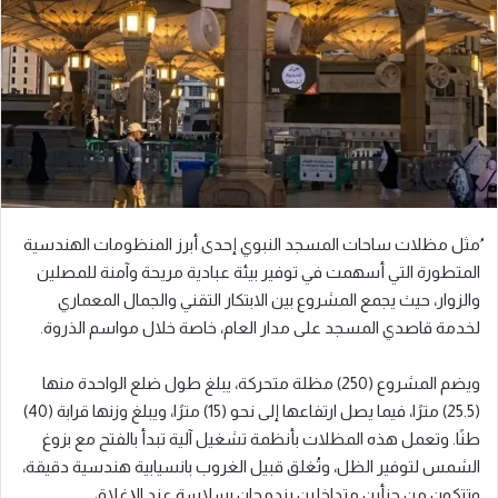
ُمثل مظلات ساحات المسجد النبوي إحدى أبرز المنظومات الهندسية
المتطورة التي أسهمت في توفير بيئة عبادية مريحة وآمنة للمصلين
والزوار، حيث يجمع المشروع بين الابتكار التقني والجمال المعماري
لخدمة قاصدي المسجد على مدار العام، خاصة خلال مواسم الذروة.
ويضم المشروع (250) مظلة متحركة، يبلغ طول ضلع الواحدة منها
(25.5) مترًا، فيما يصل ارتفاعها إلى نحو (15) مترًا، ويبلغ وزنها قرابة (40)
طنًا. وتعمل هذه المظلات بأنظمة تشغيل آلية تبدأ بالفتح مع بزوغ
الشمس لتوفير الظل، وتُغلق قبيل الغروب بانسيابية هندسية دقيقة،
وتتكون من جزأين متداخلين يندمجان بسلاسة عند الإغلاق.