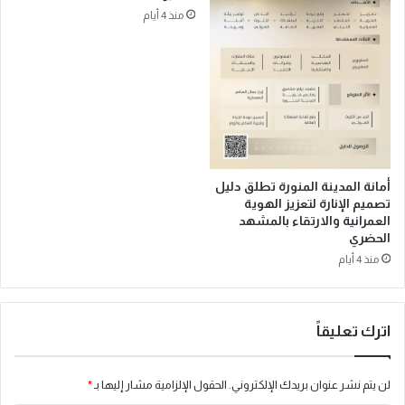
و
منذ 4 أيام
ي
ؤ
ك
د
م
ك
ا
ن
ة
أمانة المدينة المنورة تطلق دليل
تصميم الإنارة لتعزيز الهوية
ا
العمرانية والارتقاء بالمشهد
ل
الحضري
و
منذ 4 أيام
ق
ف
ف
ي
اترك تعليقاً
ت
ع
ز
لن يتم نشر عنوان بريدك الإلكتروني.
الحقول الإلزامية مشار إليها بـ
*
ي