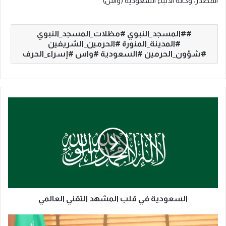
المصدر: وكالة الأنباء السعودية (واس)
#المسجد_النبوي #مظلات_المسجد_النبوي
#المدينة_المنورة #الحرمين_الشريفين
#شؤون_الحرمين #السعودية #واس #إسراء_الحرف
ا
ل
س
ع
و
د
ي
ة
ف
ي
السعودية في قلب المشهد التقني العالمي
ق
ل
ا