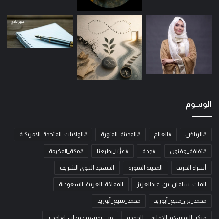
الوسوم
#الرياض
#العالم
#المدينة_المنورة
#الولايات_المتحدة_الامريكية
#ثقافة_وفنون
#جدة
#عزّنا_بطبعنا
#مكة_المكرمة
أسراء الحرف
المدينة المنورة
المسجد النبوي الشريف
الملك_سلمان_بن_عبدالعزيز
المملكة_العربية_السعودية
محمد_بن_منيع_أبوزيد
محمد_منيع_أبوزيد
مركز_اليونسكو_الاقليمي_للجودة
منى يوسف حمدان الغامدي