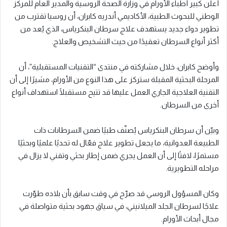
أعلن كبير أطباء الأورام في وزارة الصحة الروسية والمدير العام للمركز
الوطني للبحوث الطبية، الأكاديمي أندريه كابران، أن روسيا تقترب من
تطوير دواء جديد يستهدف علاج سرطان البنكرياس، الذي يُعد من
أكثر أنواع السرطان تعقيدًا من حيث التشخيص والعلاج.
وأوضح كابران، خلال مشاركته في منتدى “التقنيات المستقبلية”، أن
المرحلة البحثية المقبلة ستركز على هذا النوع من الأورام، مشيرًا إلى أن
التقنية العلاجية الجاري العمل عليها قد تتيح مستقبلًا استهداف أنواع
أخرى من السرطان.
وبيّن أن سرطان البنكرياس يُصنّف طبيًا ضمن السرطانات ذات
الطبيعة العدوانية، ما يجعل تطوير علاج فعّال له تحديًا علميًا وبحثيًا
مستمرًا، لافتًا إلى أن العمل يجري ضمن إطار بحثي وتقني لا يزال في
مراحله التطويرية.
وكان المسؤول الروسي قد صرّح في وقت سابق بأن بلاده طوّرت
علاجًا لسرطان الجلد الميلانيني، في سياق جهود بحثية متواصلة في
مجال أبحاث الأورام.