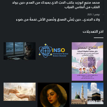
محمد منيع ابوزيد يكتب الحبّ الذي يعيدك من العدم: حين يولد
القلب من أنفاس الغياب
نوفمبر 1, 2025
ولاء الجندي… حين يُغنّي الصدق وتُصبح الأنثى نغمةً من ضوء
اخر التعديلات