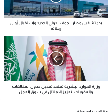
غ
ي
ل
م
ط
بدء تشغيل مطار الجوف الدولي الجديد واستقبال أولى
ا
رحلاته
ر
ا
و
ل
ز
ج
ا
و
ر
ف
ة
ا
ا
ل
ل
د
م
و
و
ل
ا
وزارة الموارد البشرية تعتمد تعديل جدول المخالفات
ي
ر
والعقوبات لتعزيز الامتثال في سوق العمل
ا
د
ل
ا
ج
ل
مقالات ذات صلة
د