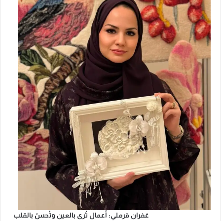
غفران قرملي: أعمال تُرى بالعين وتُحسّ بالقلب