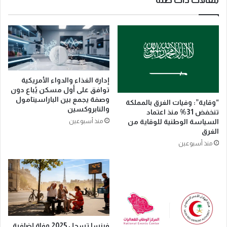
ب
ي
ش
د
ر
و
ي
ا
ة
س
ت
ت
ع
ق
ت
إدارة الغذاء والدواء الأمريكية
ب
م
توافق على أول مسكن يُباع دون
ا
د
وصفة يجمع بين الباراسيتامول
“وقاية”: وفيات الغرق بالمملكة
ل
ت
والنابروكسين
تنخفض 31% منذ اعتماد
أ
ع
السياسة الوطنية للوقاية من
منذ أسبوعين
و
د
الغرق
ل
ي
منذ أسبوعين
ى
ل
ر
ج
ح
د
ل
و
ا
ل
ت
ا
ه
ل
م
فرنسا تسجل 2025 وفاة إضافية