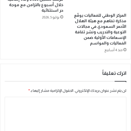
خ
خلال أسبوع بالتزامن مع موجة
حر استثنائية
ا
المركز الوطني للفعاليات يوقّع
ل
يوليو 5, 2026
مذكرة تفاهم مع هيئة الهلال
ف
الأحمر السعودي في مجالات
ا
التوعية والتدريب ونشر ثقافة
ت
الإسعافات الأولية ضمن
و
الفعاليات والمواسم
ا
منذ 4 أسابيع
ل
ع
ق
و
اترك تعليقاً
ب
ا
لن يتم نشر عنوان بريدك الإلكتروني.
الحقول الإلزامية مشار إليها بـ
*
ت
ل
ا
ت
ع
ل
ز
ت
ي
ع
ز