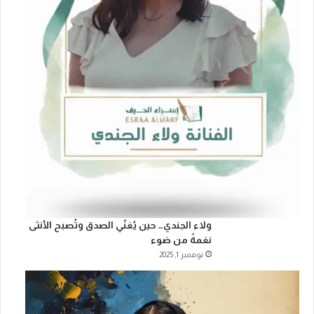
ولاء الجندي… حين يُغنّي الصدق وتُصبح الأنثى
نغمةً من ضوء
نوفمبر 1, 2025