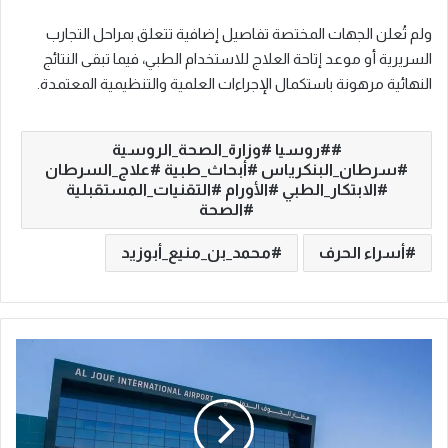
ولم تُعلن الجهات المختصة تفاصيل إضافية تتعلق بمراحل التجارب
السريرية أو موعد إتاحة العلاج للاستخدام الطبي، فيما تبقى النتائج
النهائية مرهونة باستكمال الإجراءات العلمية والتنظيمية المعتمدة.
#روسيا #وزارة_الصحة_الروسية
#سرطان_البنكرياس #أبحاث_طبية #علاج_السرطان
#الابتكار_الطبي #الأورام #التقنيات_المستقبلية
#الصحة
أسراء الحرف
محمد_بن_منيع_أبوزيد
ب
د
ء
ت
ش