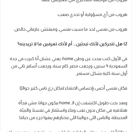
هروب من أي مسؤولية أو تحدي صعب.
هروب من نفسي لحد ما نسيت نفسي، ومبقتش عارفاني خالص.
2) هل تتحركين لأنك تبحثين… أم لأنك تعرفين ما لا تريدينه؟
في الأول كنت ببحث عن وطن home، يعني عشان أنا كبرت في جدة
السعودية ٩ سنين، ورجعت مصر كام سنة، ورجعت أسافر تاني من
أول سنة كلية بشكل مستمر.
فكان نفسي أحس بإحساس الانتماء لمكان زي ناس كتير حواليّا.
وبعد بحث طويل اكتشفت إن الـ home بيكون جوانا، مش فجأة
هنلاقيه في مكان بدون تعب وبناء واستثمار في نفسنا، والبيئة
المحيطة، والناس اللي حوالينا اللي بنختارهم يبقوا جزء من حياتنا.