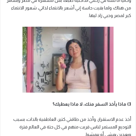
وحاليًا أنا لسه في رحلتي الداخلية طبعًا، بس مستقرة في مصر وبسافر
من هناك، ولما بقيت حاسة إني أشعر بالانتماء لذاتي، شعور الانتماء
كبر لمصر وحبي زاد ليها.
3) ماذا يأخذ السفر منك، لا ماذا يعطيك؟
أخذ عدم الاستقرار، وأخذ من طاقتي كتير، العاطفية بالذات، بسبب
التوديع المستمر لناس قربت منهم في كل حتة في العالم فترة
وبعدين بمشي أو بيمشوا.