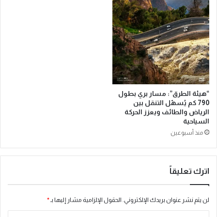
ع
ف
ل
ي
ى
ن
ا
س
ل
خ
ل
ت
ق
ه
ب
ا
ا
ل
ل
“هيئة الطرق”: مسار بري بطول
ث
إ
790 كم يُسهّل التنقل بين
ا
الرياض والطائف ويعزز الحركة
ف
ل
السياحية
ر
ث
ي
منذ أسبوعين
ة
ق
ب
ي
ا
اترك تعليقاً
ل
ر
ي
لن يتم نشر عنوان بريدك الإلكتروني.
الحقول الإلزامية مشار إليها بـ
*
ا
ض