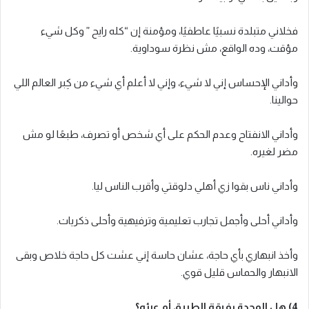
فخلاني متبلدة نسبيًا عاطفيًا، ومؤمنة إن “كله رايح ” وكل شيء
مؤقت، وده الواقع، مش نظرة سوداوية.
وأداني الإحساس إني لا شيء، وإني لا أعلم أي شيء من كِبر العالم اللي
حوالينا.
وأداني الانفتاح وعدم الحكم على أي شخص أو تصرف، طبعًا لو مش
مضر لغيره.
وأداني ناس بقوا زي أهلي دلوقتي وأقرب الناس ليا.
وأداني أحلى وأجمل تجارب تعليمية وترفيهية وأحلى ذكريات.
وأخذ انبهاري بأي حاجة، عشان حاسة إني عشت كل حاجة خلاص وبقى
الانبهار والحماس قليل قوي.
4) هل الوحدة رفيقة الطريق أم عبئه؟