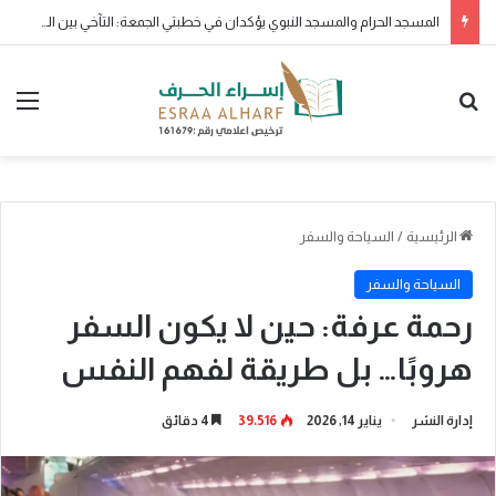
ولو بشق تمرة
بحث عن
الق
الرئيسية
/
السياحة والسفر
السياحة والسفر
رحمة عرفة: حين لا يكون السفر
هروبًا… بل طريقة لفهم النفس
إدارة النشر
يناير 14, 2026
39٬516
4 دقائق