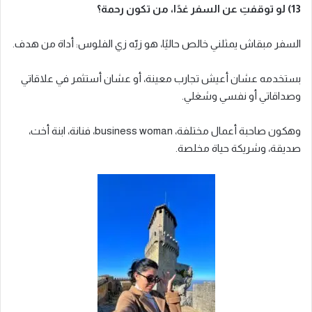
13) لو توقفتِ عن السفر غدًا، من تكون رحمة؟
السفر مبقاش يمثلني خالص حاليًا، هو زيّه زي الفلوس: أداة من هدف.
بستخدمه عشان أعيش تجارب معينة، أو عشان أستثمر في علاقاتي
وصداقاتي أو نفسي وشغلي.
وهكون صاحبة أعمال مختلفة، business woman، فنانة، ابنة أخت،
صديقة، وشريكة حياة مخلصة.