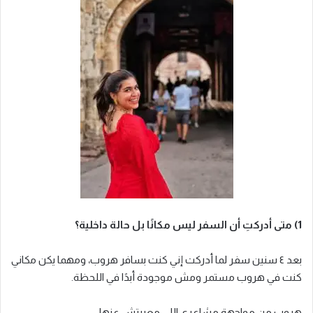
1) متى أدركتِ أن السفر ليس مكانًا بل حالة داخلية؟
بعد ٤ سنين سفر لما أدركت إني كنت بسافر هروب، ومهما يكن مكاني
كنت في هروب مستمر ومش موجودة أبدًا في اللحظة.
هروب من مواجهة مشاعري اللي معبرتش عنها.