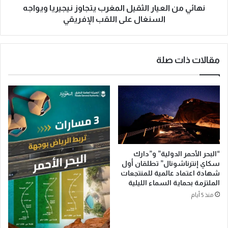
ر
ع
نهائي من العيار الثقيل المغرب يتجاوز نيجيريا ويواجه
ي
ي
السنغال على اللقب الإفريقي
ف
ا
ي
ر
ن
ا
مقالات ذات صلة
.
ل
.
ث
ا
ق
ن
ي
ط
ل
ل
ا
ا
ل
ق
م
م
غ
“البحر الأحمر الدولية” و”دارك
ه
ر
سكاي إنترناشونال” تطلقان أول
ر
ب
شهادة اعتماد عالمية للمنتجعات
ج
ي
الملتزمة بحماية السماء الليلية
ا
ت
منذ 5 أيام
ن
ج
خ
ا
ا
و