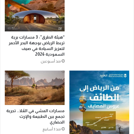
د
ز
م
ن
ا
ي
ل
ج
ح
ي
ر
ر
“هيئة الطرق”: 3 مسارات برية
م
ي
تربط الرياض بوجهة البحر الأحمر
ي
ا
لتعزيز السياحة في صيف
ن
و
السعودية 2026
ا
ي
منذ أسبوعين
ل
و
ش
ا
ر
ج
ي
ه
ف
ا
ي
ل
ن
س
ل
ن
مسارات المشي في العُلا.. تجربة
ل
غ
تجمع بين الطبيعة والإرث
ه
ا
الحضاري
ج
ل
منذ 3 أسابيع
ن