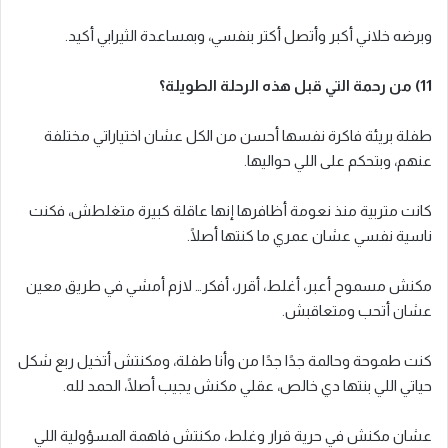
وبرضه خلاني أكبر وأتصل أكتر بنفسي، وبمساعدة الثيرابي أكيد.
11) من رحمة التي قبل هذه الرحلة الطويلة؟
طفلة بريئة فاكرة نفسها أحسن من الكل عشان اختياراتي مختلفة
عنهم، وبتحكم على اللي حواليها.
كانت متربية منذ نعومة أظافرها إنها عاقلة كبيرة متغلطش، فكنت
ناسية نفسي عشان عمري ما كنتها أصلًا.
مكنش مسموح أعبر، أغلط، أقرر، أفكر… لازم أمشي في طريق معين
عشان أتحب ومتعاقبش.
كنت طموحة وحالمة جدًا جدًا من وأنا طفلة، ومكنتش أتخيل ربع شكل
حياتي اللي بنتها دي خالص، عقلي مكنش يجيب أصلًا، الحمد لله.
عشان مكنش في حرية قرار وغلط، مكنتش فاهمة المسؤولية اللي