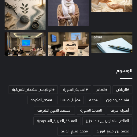
الوسوم
#الرياض
#العالم
#المدينة_المنورة
#الولايات_المتحدة_الامريكية
#ثقافة_وفنون
#جدة
#عزّنا_بطبعنا
#مكة_المكرمة
أسراء الحرف
المدينة المنورة
المسجد النبوي الشريف
الملك_سلمان_بن_عبدالعزيز
المملكة_العربية_السعودية
محمد_بن_منيع_أبوزيد
محمد_منيع_أبوزيد