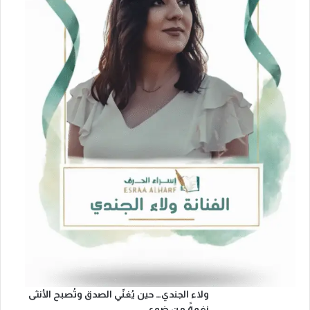
ولاء الجندي… حين يُغنّي الصدق وتُصبح الأنثى
نغمةً من ضوء