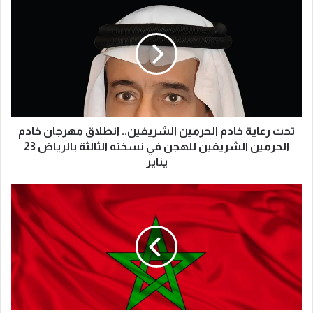
ح
ت
ر
ع
ا
ي
ة
خ
ا
تحت رعاية خادم الحرمين الشريفين.. انطلاق مهرجان خادم
د
الحرمين الشريفين للهجن في نسخته الثالثة بالرياض 23
م
يناير
ا
ل
ن
ح
ه
ر
ا
م
ئ
ي
ي
ن
م
ا
ن
ل
ا
ش
ل