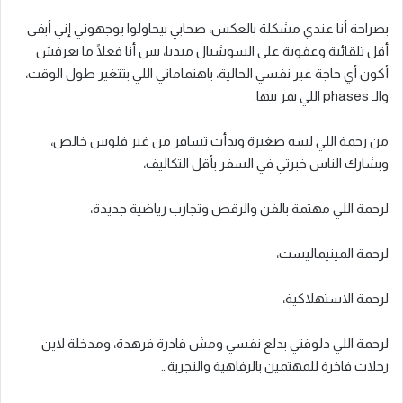
بصراحة أنا عندي مشكلة بالعكس، صحابي بيحاولوا يوجهوني إني أبقى
أقل تلقائية وعفوية على السوشيال ميديا، بس أنا فعلًا ما بعرفش
أكون أي حاجة غير نفسي الحالية، باهتماماتي اللي بتتغير طول الوقت،
والـ phases اللي بمر بيها.
من رحمة اللي لسه صغيرة وبدأت تسافر من غير فلوس خالص،
وبشارك الناس خبرتي في السفر بأقل التكاليف،
لرحمة اللي مهتمة بالفن والرقص وتجارب رياضية جديدة،
لرحمة المينيماليست،
لرحمة الاستهلاكية،
لرحمة اللي دلوقتي بدلع نفسي ومش قادرة فرهدة، ومدخلة لاين
رحلات فاخرة للمهتمين بالرفاهية والتجربة…