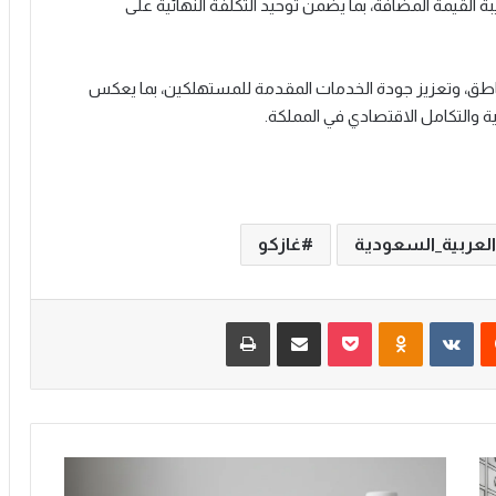
 القيمة المضافة، بما يضمن توحيد التكلفة النهائية على
مناطق، وتعزيز جودة الخدمات المقدمة للمستهلكين، بما يعكس
ة والتكامل الاقتصادي في المملكة.
العربية_السعودية
غازكو
‏Reddit
‏VKontakte
Odnoklassniki
‫Pocket
مشاركة عبر البريد
طباعة
ب
د