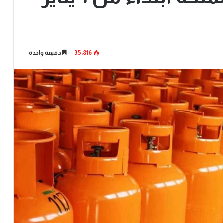
35٬816
دقيقة واحدة