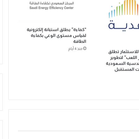
ئ
ي
ة
ع
ل
“كفاءة” يطلق استبانة إلكترونية
لقياس مستوى الوعي بكفاءة
ى
الطاقة
ا
ل
منذ 4 أيام
للاستثمار تطلق
م
اللعب” لتطوير
ش
ندسية السعودية
ر
ت المستقبل
و
ب
ا
ت
ا
ل
مُ
ح
لّ
ا