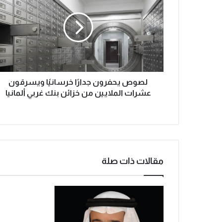
و
ص
ي
ح
ف
ر
و
ن
لصوص يحفرون جدارًا خرسانيًا ويسرقون
ج
عشرات الملايين من خزائن بنك غربي ألمانيا
د
ا
رً
ا
خ
ر
مقالات ذات صلة
س
ا
ن
يً
ا
و