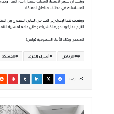
وبيّنت أن جميع الأسعار المعلنة تشمل أجور النقل وضريبة
المستهلك في مختلف مناطق المملكة.
ويهدف هذا الإجراء إلى الحد من التباين السعري بين ال
التزام «غازكو» بدورها كشريك وطني داعم لمسيرة التنمي
المصدر: وكالة الأنباء السعودية (واس)
#الرياض
أسراء الحرف
المملكة_
فيسبوك
‫X
لينكدإن
‏Tumblr
بينتيريست
شاركها
ل
ص