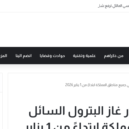
ي المالكي ترفع شكرها للقيادة على كريم التعزية والمواساة
من ذكراهم
علمية وتقنية
حوادث وقضايا
انضم الينا
المزي
ناطق المملكة ابتداءً من 1 يناير 2026
 غاز البترول السائل
في جميع مناطق المملكة ابتداءً من 1 يناير