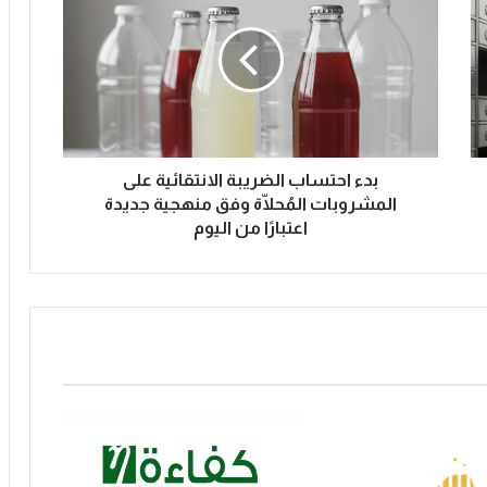
ء
ا
ح
ت
س
ا
ب
ا
بدء احتساب الضريبة الانتقائية على
ل
المشروبات المُحلّاة وفق منهجية جديدة
ض
اعتبارًا من اليوم
ر
ي
ب
ة
ا
ل
ا
ن
ت
ق
ا