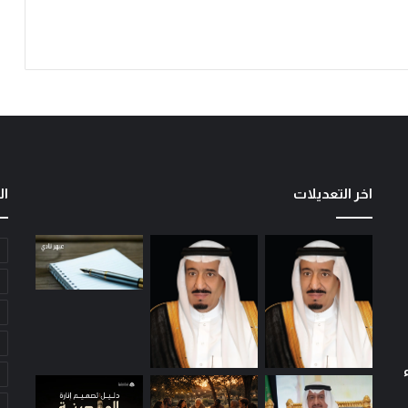
م
ن
ا
ل
ي
و
م
اخر التعديلات
ال