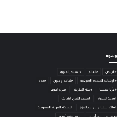
وسوم
#الرياض
#العالم
#المدينة_المنورة
#الولايات_المتحدة_الامريكية
#ثقافة_وفنون
#جدة
#عزّنا_بطبعنا
#مكة_المكرمة
أسراء الحرف
المدينة المنورة
المسجد النبوي الشريف
الملك_سلمان_بن_عبدالعزيز
المملكة_العربية_السعودية
محمد_بن_منيع_أبوزيد
محمد_منيع_أبوزيد