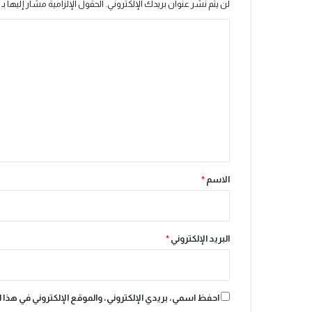
خ
لن يتم نشر عنوان بريدك الإلكتروني.
الحقول الإلزامية مشار إليها بـ
ز
ا
ا
ئ
ل
ن
ت
ب
ن
ع
ك
ل
غ
ي
ر
ب
ق
ي
*
أ
الاسم
*
ل
م
ا
ن
البريد الإلكتروني
*
ي
ا
احفظ اسمي، بريدي الإلكتروني، والموقع الإلكتروني في هذا 