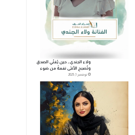
ولاء الجندي… حين يُغنّي الصدق
وتُصبح الأنثى نغمةً من ضوء
نوفمبر 1, 2025