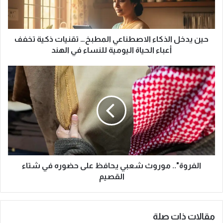
ل
ا
ل
ذ
حين يدخل الذكاء الاصطناعي المطبخ… تقنيات ذكية تخفف
ك
أعباء الحياة اليومية للنساء في الهند
ا
ء
ا
ا
ل
ل
ف
ا
ر
ص
و
ط
ة
ن
"
ا
.
ع
.
ي
م
الفروة".. موروث شعبي يحافظ على حضوره في شتاء
ا
و
القصيم
ل
ر
م
و
ط
ث
مقالات ذات صلة
ب
ش