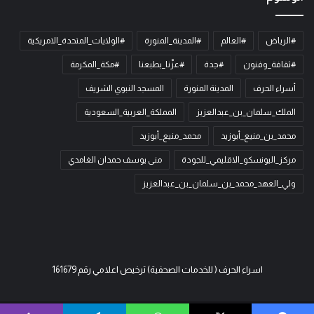
#الرياض
#العالم
#المدينة_المنورة
#الولايات_المتحدة_الامريكية
#ثقافة_وفنون
#جدة
#عزّنا_بطبعنا
#مكة_المكرمة
أسراء الحرف
المدينة المنورة
المسجد النبوي الشريف
الملك_سلمان_بن_عبدالعزيز
المملكة_العربية_السعودية
محمد_بن_منيع_أبوزيد
محمد_منيع_أبوزيد
مركز_اليونسكو_الاقليمي_للجودة
منى يوسف حمدان الغامدي
ولي_العهد_محمد_بن_سلمان_بن_عبدالعزيز
اسراء الحرف ( للخدمات الصحفية) ترخيص اعلامي رقم 161679