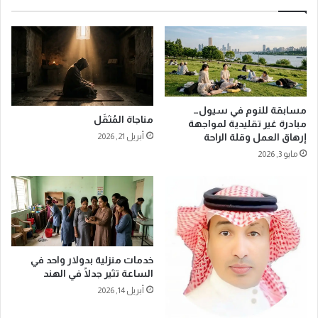
خ
ع
…
ب
ت
ي
ق
ي
ن
ح
ي
ا
ا
ف
مسابقة للنوم في سيول…
ت
ظ
مناجاة المُثقَل
مبادرة غير تقليدية لمواجهة
ذ
ع
إرهاق العمل وقلة الراحة
أبريل 21, 2026
ك
ل
مايو 3, 2026
ي
ى
ة
ح
ت
ض
خ
و
ف
ر
ف
ه
أ
ف
ع
خدمات منزلية بدولار واحد في
ي
الساعة تثير جدلًا في الهند
ب
ش
ا
ت
أبريل 14, 2026
ء
ا