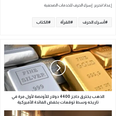
إعداد/تحرير: إسراء الحرف للخدمات الصحفية
أسراء الحرف
القرأة
الكتاب
ا
ل
ذ
ه
ب
ي
خ
ت
ر
ق
الذهب يخترق حاجز 4400 دولار للأونصة لأول مرة في
ح
تاريخه وسط توقعات بخفض الفائدة الأميركية
ا
ج
ح