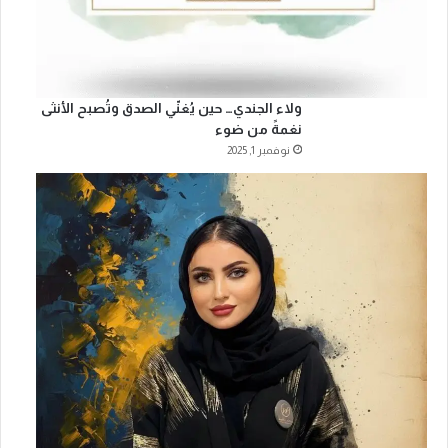
ولاء الجندي… حين يُغنّي الصدق وتُصبح الأنثى
نغمةً من ضوء
نوفمبر 1, 2025