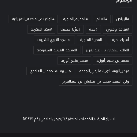
#الرياض
#العالم
#المدينة_المنورة
#الولايات_المتحدة_الامريكية
#ثقافة_وفنون
#جدة
#عزّنا_بطبعنا
#مكة_المكرمة
أسراء الحرف
المدينة المنورة
المسجد النبوي الشريف
الملك_سلمان_بن_عبدالعزيز
المملكة_العربية_السعودية
محمد_بن_منيع_أبوزيد
محمد_منيع_أبوزيد
مركز_اليونسكو_الاقليمي_للجودة
منى يوسف حمدان الغامدي
ولي_العهد_محمد_بن_سلمان_بن_عبدالعزيز
اسراء الحرف ( للخدمات الصحفية) ترخيص اعلامي رقم 161679