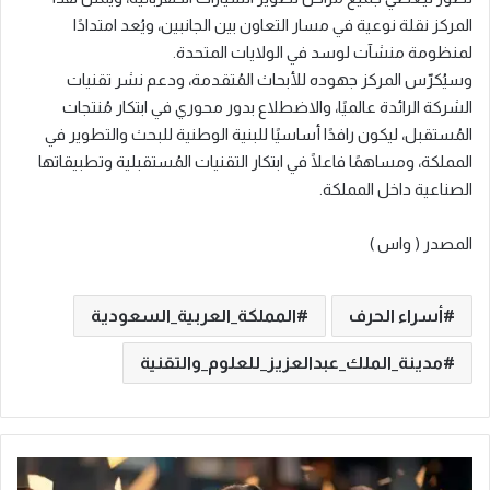
المركز نقلة نوعية في مسار التعاون بين الجانبين، ويُعد امتدادًا
لمنظومة منشآت لوسد في الولايات المتحدة.
وسيُكرّس المركز جهوده للأبحاث المُتقدمة، ودعم نشر تقنيات
الشركة الرائدة عالميًا، والاضطلاع بدور محوري في ابتكار مُنتجات
المُستقبل، ليكون رافدًا أساسيًا للبنية الوطنية للبحث والتطوير في
المملكة، ومساهمًا فاعلًا في ابتكار التقنيات المُستقبلية وتطبيقاتها
الصناعية داخل المملكة.
المصدر ( واس )
أسراء الحرف
المملكة_العربية_السعودية
مدينة_الملك_عبدالعزيز_للعلوم_والتقنية
ا