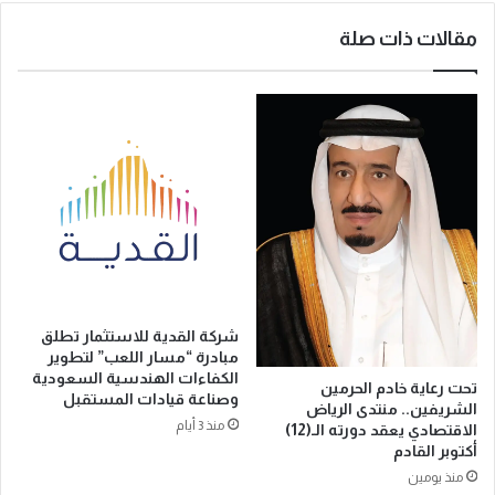
م
مقالات ذات صلة
…
و
ي
ب
د
أ
ا
ل
ش
ف
ا
ء
م
شركة القدية للاستثمار تطلق
ن
مبادرة “مسار اللعب” لتطوير
ا
الكفاءات الهندسية السعودية
تحت رعاية خادم الحرمين
ل
وصناعة قيادات المستقبل
الشريفين.. منتدى الرياض
د
منذ 3 أيام
الاقتصادي يعقد دورته الـ(12)
ا
أكتوبر القادم
خ
منذ يومين
ل