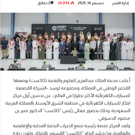
إدارة النشر
ديسمبر 14, 2025
28٬094
2 دقائق
أعلنت مدينة الملك عبدالعزيز للعلوم والتقنية (كاكست) بوصفها
المُختبر الوطني في المملكة، ومجموعة لوسِد -الشركة المُصنعة
للسيارات الكهربائية الأكثر تطورًا في العالم-، عن تدشين أول مركز
ابتكار للسيارات الكهربائية في منطقة الشرق الأوسط بالمملكة العربية
السعودية، وذلك بحضور معالي رئيس “كاكست” الدكتور منير بن
محمود الدسوقي.
ويُعد المركز منصة رئيسة تجمع الخبرات البحثية المحلية والإقليمية
والعالمية، بما يجسّد التزام “كاكست” المُستمر بالابتكار، ويُعزز ريادة