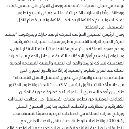
لوسد في مجال التقنيات المُتقدمة، ويعمل المركز على تحسين كفاءة
ووظائف وأداء السيارات الكهربائية، بما يُسهم في تسريع تطوير
المركبات وترسيخ مكانتها الريادية في فئتها، وتعزيز قطاع النقل
المُستقبلي في المملكة.
وقال الرئيس التنفيذي المؤقت لشركة لوسِد مارك وينترهوف: “يجسّد
المركز الجديد التزامنا المُستمر بتطوير تقنيات السيارات الكهربائية،
ودعم جهود المملكة في ترسيخ مكانتها مركزًا عالميًا للابتكار التقني،
وسنواصل توسيع آفاق الإمكانات التقنية من خلال الجمع بين الخبرات
الهندسية لشركة لوسِد والقدرات البحثية والتقنية المُتقدمة لمدينة
الملك عبدالعزيز للعلوم والتقنية، إدراكًا منا بالدور الحيوي الذي
سيُسهم به البحث والابتكار في تطوير مُستقبل التنقل المُستدام”.
من جانبه أكد النائب الأول لرئيس “كاكست” للبحث والتطوير الدكتور
طلال بن أحمد السديري، أن المركز يُعد خطوة محورية لتمكين
الكفاءات الوطنية من تطوير تقنيات المُستقبل في مجالات السيارات
الكهربائية والبطاريات والأنظمة الذكية، بما يُعزز المحتوى المحلي
ويرسّخ قدرات المملكة في الصناعات النوعية تحقيقًا لمُستهدفات
رؤية 2030 والتطلعات الوطنية، حيث يلتقي البحث العلمي مع
التطبيقات الصناعية المُتقدمة ضمن إطار واحد يدعم بناء اقتصاد قائم