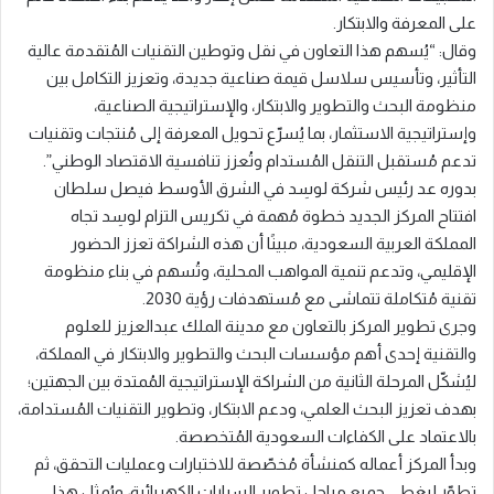
على المعرفة والابتكار.
وقال: “يُسهم هذا التعاون في نقل وتوطين التقنيات المُتقدمة عالية
التأثير، وتأسيس سلاسل قيمة صناعية جديدة، وتعزيز التكامل بين
منظومة البحث والتطوير والابتكار، والإستراتيجية الصناعية،
وإستراتيجية الاستثمار، بما يُسرّع تحويل المعرفة إلى مُنتجات وتقنيات
تدعم مُستقبل التنقل المُستدام وتُعزز تنافسية الاقتصاد الوطني”.
بدوره عد رئيس شركة لوسِد في الشرق الأوسط فيصل سلطان
افتتاح المركز الجديد خطوة مُهمة في تكريس التزام لوسِد تجاه
المملكة العربية السعودية، مبينًا أن هذه الشراكة تعزز الحضور
الإقليمي، وتدعم تنمية المواهب المحلية، وتُسهم في بناء منظومة
تقنية مُتكاملة تتماشى مع مُستهدفات رؤية 2030.
وجرى تطوير المركز بالتعاون مع مدينة الملك عبدالعزيز للعلوم
والتقنية إحدى أهم مؤسسات البحث والتطوير والابتكار في المملكة،
ليُشكّل المرحلة الثانية من الشراكة الإستراتيجية المُمتدة بين الجهتين؛
بهدف تعزيز البحث العلمي، ودعم الابتكار، وتطوير التقنيات المُستدامة،
بالاعتماد على الكفاءات السعودية المُتخصصة.
وبدأ المركز أعماله كمنشأة مُخصّصة للاختبارات وعمليات التحقق، ثم
تطوّر ليغطي جميع مراحل تطوير السيارات الكهربائية، ويُمثل هذا