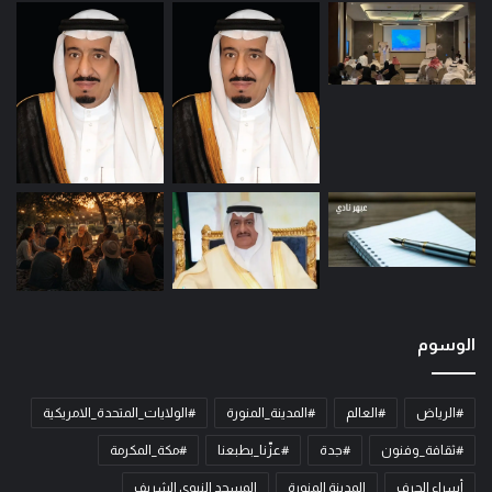
الوسوم
#الرياض
#العالم
#المدينة_المنورة
#الولايات_المتحدة_الامريكية
#ثقافة_وفنون
#جدة
#عزّنا_بطبعنا
#مكة_المكرمة
أسراء الحرف
المدينة المنورة
المسجد النبوي الشريف