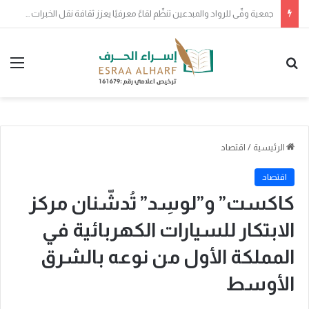
صدور موافقة خادم الحرمين الشريفين على منح وسام الملك عبدالعزيز من الدرجة الثالثة لـ200 مواطن ومواطنة لتبرع كل منهم بأحد أعضائه الرئيسة
بحث عن
الق
الرئيسية
/
اقتصاد
اقتصاد
كاكست” و”لوسِد” تُدشّنان مركز
الابتكار للسيارات الكهربائية في
المملكة الأول من نوعه بالشرق
الأوسط