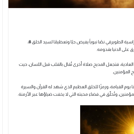
اسية الطويرقي نصًا نبوياً يفيض حبًا وتعظيمًا لسيد الخلق ﷺ،
 على الدنيا بقدومه.
العادية، فتجعل المديح صلاة أخرى تُقال بالقلب قبل اللسان، حيث
ح المؤمنين.
ا يوم القيامة، ورمزًا للخلق العظيم الذي شهد له القرآن والسيرة
منين، وتُحلّق في فضاء محبته التي لا يخفت ضياؤها عبر الأزمنة.