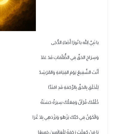
يا نَبِيَّ اللهِ يا نُورًا أَضَاءَ الدُّجَى
وَسِرَاجَ الحَقِّ فِي الظُّلُمَاتِ قَدْ عَلَا
أَنْتَ الشَّفِيعُ يَوْمَ القِيَامَةِ وَالمُرْشِدُ
لِلْخَلْقِ بِالحَقِّ بِالرَّحْمَةِ قَدِ امْتَدَّا
خُلُقُكَ قُرْآنٌ وَفِعْلُكَ سِيرَةٌ حَسَنَةٌ
وَالْكَوْنُ فِي حُبِّكَ يَزْهُو وَيَزْدَهِي بِلَا غُرَا
يَا مَنْ جُعِلْتَ رَحْمَةً لِلْعَالَمِينَ جَمِيعًا