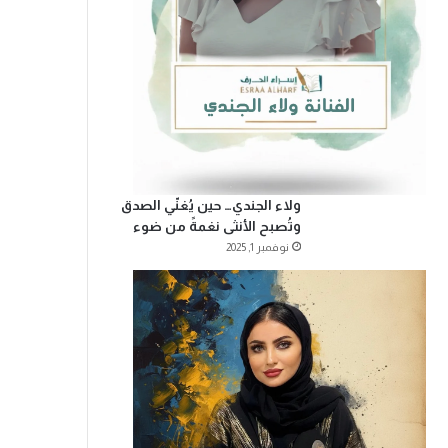
ولاء الجندي… حين يُغنّي الصدق
وتُصبح الأنثى نغمةً من ضوء
نوفمبر 1, 2025