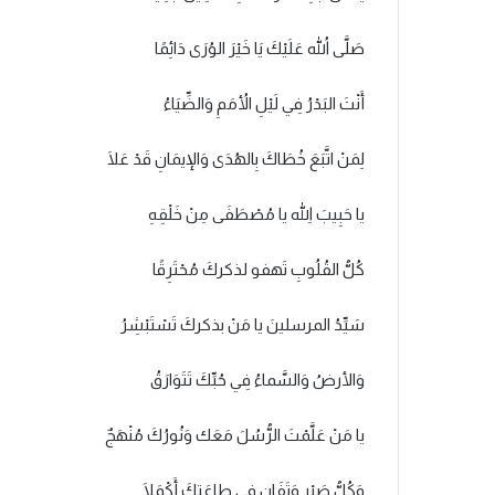
صَلَّى اللهُ عَلَيْكَ يَا خَيْرَ الوُرَى دَائِمًا
أَنْتَ البَدْرُ فِي لَيْلِ الأُمَمِ وَالضِّيَاءُ
لِمَنْ اتَّبَعَ خُطَاكَ بِالهُدَى وَالإيمَانِ قَدْ عَلَا
يا حَبِيبَ اللهِ يا مُصْطَفَى مِنْ خَلْقِهِ
كُلُّ القُلُوبِ تَهفو لذكركَ مُحْتَرِقًا
سَيِّدُ المرسلينَ يا مَنْ بذكركَ تَسْتَبْشِرُ
وَالأرضُ وَالسَّماءُ فِي حُبِّكَ تَتَوَارَقُ
يا مَنْ عَلَّمْتَ الرُّسُلَ مَعَك وَنُورُكَ مُنْهَجٌ
وَكُلُّ صَبْرٍ وَتَفَانٍ فِي طاعَتِكَ أَكْمَلَا