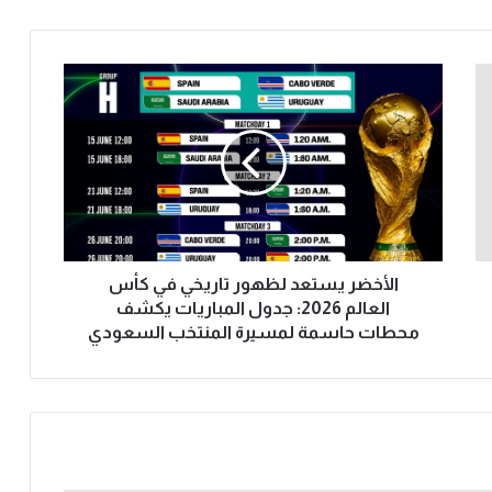
ا
ل
أ
خ
ض
ر
ي
س
ت
ع
الأخضر يستعد لظهور تاريخي في كأس
د
العالم 2026: جدول المباريات يكشف
ل
محطات حاسمة لمسيرة المنتخب السعودي
ظ
ه
و
ر
ت
ا
ر