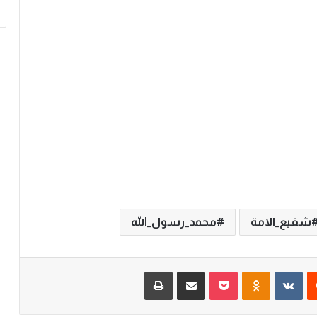
شفيع_الامة
محمد_رسول_الله
‏Reddit
‏VKontakte
Odnoklassniki
‫Pocket
مشاركة عبر البريد
طباعة