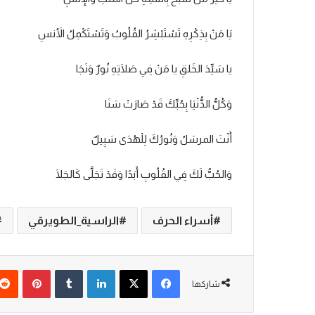
يَا مَنْ بِذِكْرِهِ تَسْتَبْشِرُ القُلُوبُ وَتَسْتَكْمِلُ الأَنسِ
يا سَيِّدَ الخَلقِ يا مَنْ فِي صَلَاتِهِ نُورٌ وَنَجَا
وَكُلُّ الدُّنْيَا بِحُبِّكَ قَدْ صَارَتْ سَنَا
أَنْتَ المرسَلُ وَنُورُكَ لِلْهُدَى سَبِيلٌ
وَالحُبُّ لَكَ فِي القُلُوبِ أَبَدًا وَقَدْ تَجَلَّى كَالجَلَا
أسراء الحرف
الراسية_الطويرقي
فيسبوك
‫X
لينكدإن
‏Tumblr
بينتيريست
شاركها