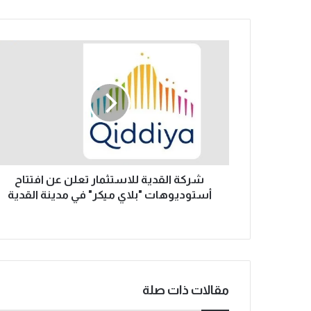
ش
ر
ك
ة
ا
ل
ق
د
ي
ة
شركة القدية للاستثمار تعلن عن افتتاح
ل
أستوديوهات "بلاي ميكر" في مدينة القدية
ل
ا
س
ت
ث
م
مقالات ذات صلة
ا
ر