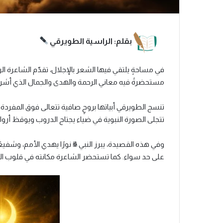
بقلم: الراسية الطويرقي
في مساحةٍ يلتقي فيها الشعر بالإجلال، تقدّم الشاعرة الر
مستحضرةً فيه معاني الرحمة والهدى والجمال الذي أشرق
تنسج الطويرقي أبياتها بروحٍ صافية تتعالى فوق المفردة 
تتجلى الصورة النبوية في ضياء يجتاح الدروب ويوقظ أروا
وفي هذه القصيدة، يبرز النبي ﷺ نورًا يهدي الأمم، وشفيعً
على حد سواء. كما تستحضر الشاعرة مكانته في قلوب المؤ