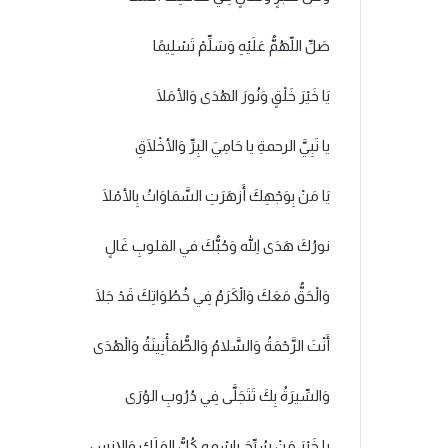
صَلِّ اللّهُمُّ عَلَيْهِ وَسَلِّمْ تَسْلِيمًا
يَا خَيْرَ خَلْقٍ وَنُورَ الهُدَى وَالأمَلَا
يا نَبِيَّ الرحمةِ يا حَامِيَ البِرِّ وَالأخْلَاقِ
يَا مَنْ بِوَجْهِكَ أَزهَرَتِ السَّمَاوَاتُ بِالأمْلَا
نورُكَ هَدَى اللّهِ وَحُبُّكَ في القلوبِ غَالٍ
وَالْحَقُّ مَعَكَ وَالْكَرَمُ فِي خُطُوَاتِكَ قَدْ جَلَا
أَنْتَ الرَّحْمَةُ وَالسَّلامُ وَالطُّمَأْنِينَةُ وَالْهُدَى
وَالسِّيرَةُ بِكَ تَتَجَلَّى فِي دُرُوبِ الوُرَى
يا خَيْرَ مَنْ سُبِّحَ بِاسْمِهِ كُلُّ المَلَكِ وَالإنسِ