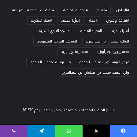
#الرياض
#العالم
#المدينة_المنورة
#الولايات_المتحدة_الامريكية
#ثقافة_وفنون
#جدة
#عزّنا_بطبعنا
#مكة_المكرمة
أسراء الحرف
المدينة المنورة
المسجد النبوي الشريف
الملك_سلمان_بن_عبدالعزيز
المملكة_العربية_السعودية
محمد_بن_منيع_أبوزيد
محمد_منيع_أبوزيد
مركز_اليونسكو_الاقليمي_للجودة
منى يوسف حمدان الغامدي
ولي_العهد_محمد_بن_سلمان_بن_عبدالعزيز
اسراء الحرف ( للخدمات الصحفية) ترخيص اعلامي رقم 161679
© حقوق النشر 2026، جميع الحقوق محفوظة | لـ
اسراء الحرف
| تصميم وتطوير
فيسبوك
‫X
واتساب
تيلقرام
ڤايبر