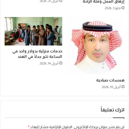
إرهاق العمل وقلة الراحة
أبريل 21, 2026
ل
ر
مايو 3, 2026
م
ن
ص
ا
ا
م
ب
ج
ي
"
ن
و
ب
ف
د
خدمات منزلية بدولار واحد في
ر
الساعة تثير جدلًا في الهند
ا
ة
ء
"
أبريل 14, 2026
ا
ل
ل
ل
همسات صباحية
س
و
ك
أبريل 18, 2026
ع
ر
ي
ي
ا
م
ل
اترك تعليقاً
ن
م
ا
ا
ل
ل
لن يتم نشر عنوان بريدك الإلكتروني.
الحقول الإلزامية مشار إليها بـ
*