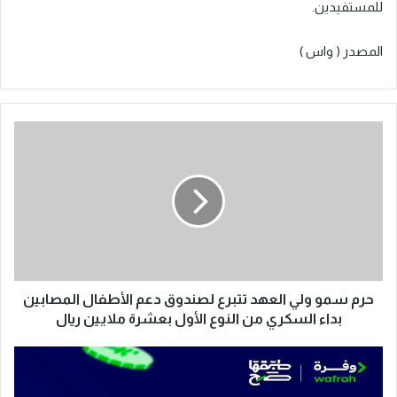
للمستفيدين.
المصدر ( واس )
ح
ر
م
س
م
و
و
ل
ي
ا
حرم سمو ولي العهد تتبرع لصندوق دعم الأطفال المصابين
ل
بداء السكري من النوع الأول بعشرة ملايين ريال
ع
ه
ا
د
ل
ت
ت