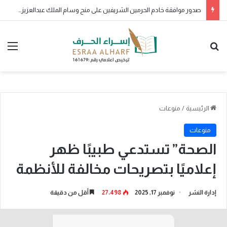
صدور موافقة خادم الحرمين الشريفين على منح وسام الملك عبدالعزيز من الدرجة الثالثة لـ200 مواطن ومواطنة لتبرع كل منهم بأحد أعضائه الرئيسة
بحث عن
الق
الرئيسية
/
منوعات
منوعات
الصحة” تستدعي طبيبًا ظهر
إعلاميًا بتصريحات مخالفة للأنظمة
إدارة النشر
نوفمبر 17, 2025
27٬498
أقل من دقيقة