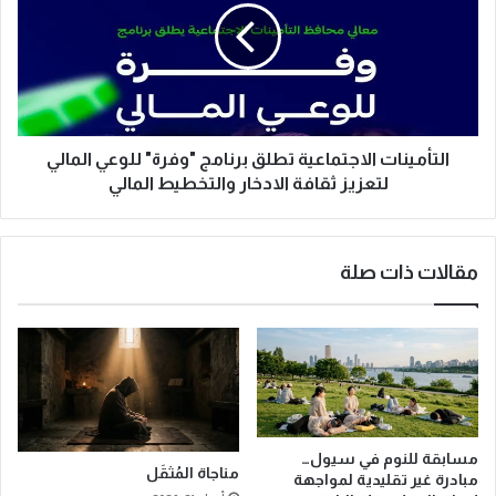
ت
أ
ب
م
ر
ي
ع
ن
ل
ا
ص
ت
ن
ا
التأمينات الاجتماعية تطلق برنامج "وفرة" للوعي المالي
د
ل
لتعزيز ثقافة الادخار والتخطيط المالي
و
ا
ق
ج
د
ت
مقالات ذات صلة
ع
م
م
ا
ا
ع
ل
ي
أ
ة
ط
ت
ف
ط
ا
ل
مسابقة للنوم في سيول…
ل
ق
مناجاة المُثقَل
مبادرة غير تقليدية لمواجهة
ا
ب